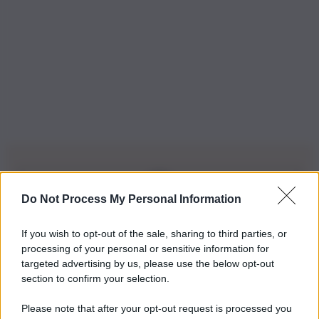
Do Not Process My Personal Information
Iscriviti alla nostra Newsletter
If you wish to opt-out of the sale, sharing to third parties, or
Iscriviti alla nostra newsletter per non perdere le ultime
processing of your personal or sensitive information for
novità
targeted advertising by us, please use the below opt-out
section to confirm your selection.
Iscriviti Ora
Please note that after your opt-out request is processed you