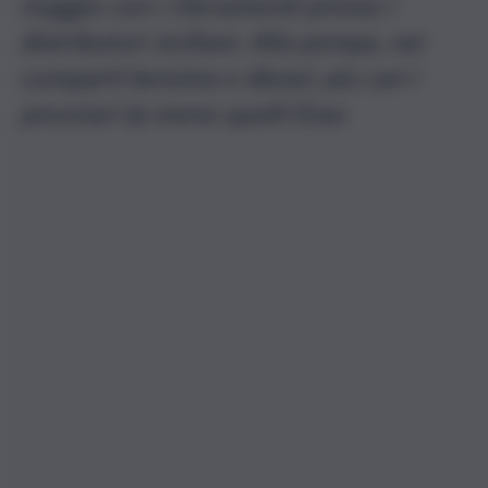
maggio con i rilevamenti presso i
distributori siciliani. Alla pompa, nei
comparti benzina e diesel, più cari i
prezziari Ip meno quelli Esso