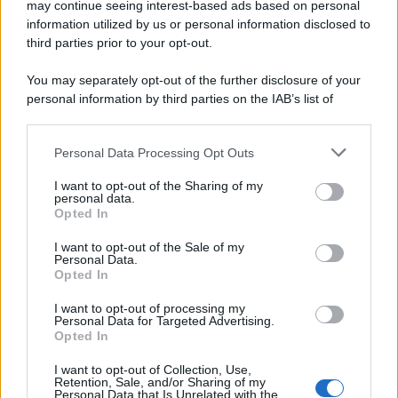
may continue seeing interest-based ads based on personal
information utilized by us or personal information disclosed to
third parties prior to your opt-out.
You may separately opt-out of the further disclosure of your
personal information by third parties on the IAB’s list of
© 2026 | Ediservice s.r.l. 95126 Catania – Via Principe
downstream participants.
Nicola, 22 – P.IVA: 01153210875 – Cciaa Catania n.
Personal Data Processing Opt Outs
This information may also be disclosed by us to third parties
01153210875 – Quotidiano di Sicilia usufruisce dei
on the IAB’s List of Downstream Participants that may further
contributi di cui al D.lgs n. 70/2017
I want to opt-out of the Sharing of my
disclose it to other third parties.
personal data.
Opted In
I want to opt-out of the Sale of my
Personal Data.
Chi Siamo
Opted In
Fondazione Etica e Valori Marilù Tregua
Fondatore Carlo Alberto Tregua
Lavora con noi
I want to opt-out of processing my
Personal Data for Targeted Advertising.
Gerenza
Opted In
I want to opt-out of Collection, Use,
Retention, Sale, and/or Sharing of my
Personal Data that Is Unrelated with the