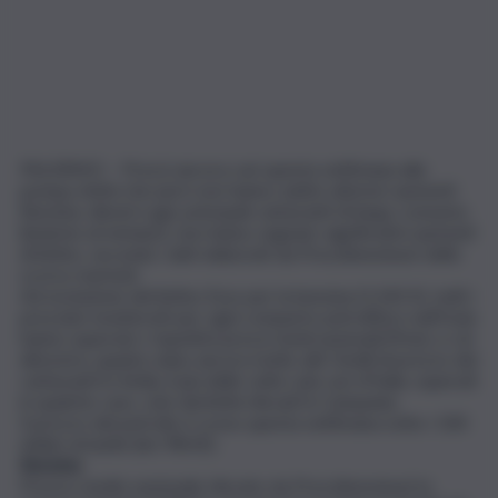
PALERMO – Prezzi ancora cari questa settimana alla
pompa, listini che però non hanno subito ulteriori aumenti.
Benzina, diesel e gpl, principali carburanti di largo consumo
(insieme al metano), non hanno segnato significativi aumenti
di listino, secondo i dati elaborati da Prezzibenzina.it dello
scorso martedì.
Ad esclusione del listino Esso per la benzina (1,543 €), tutti i
prezziari monitorati per ogni comparto petrolifero nell’Isola
hanno superato i rispettivi prezzi medi nazionali (Pmn), e ciò
dimostra, quanto siano ancora molto alti i livelli di prezzo dei
carburanti in Sicilia, il più delle volte i più cari d’Italia, superati
in qualche caso, solo dai listini rilevati in Campania.
Il prezzo del petrolio è sceso questa settimana sotto i 100
dollari al barile (ieri 98,43).
Benzina
Prezzo medio nazionale rilevato da Prezzibenzina.it lo