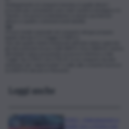
Analogamente al comparto benzina, in quello diesel, i
prezziari più convenienti sono stati censiti in Sardegna e in
Veneto, con prezzi ai distributori, in alcuni casi inferiori
all’euro e quattro centesimi (vedi tabella).
Gpl
Prezzo medio nazionale nel comparto del gas propano
liquido rilevato il 17 maggio 0,768 €/L.
Due dei quattro listini monitorati nell’Isola, hanno superato
gli ottocentesimi di euro (Q8 0,809 €; Esso 0,804 €), mentre
altrettanti, hanno presentato un prezzo inferiore a tale
“soglia” (Ip 0,794 €; Eni 0,792 €). In un comparto da anni
dominato dai “salassi isolani” è salito alle cronache il prezzo
Ip (0,819 €) rilevato in Piemonte.
Leggi anche
VIDEO – Maltrattamenti su
disabili, choc a Modica: due