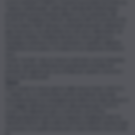
scorso martedì 1,558 €/L. A parte il prezziario Ip (1,601 €),
“salasso settimanale” nell’Isola, tutti gli altri listini hanno
presentato prezzi inferiori all’euro e sei centesimi. Q8
(1,595 €), TotalErg (1,590 €), Tamoil (1,587 €) ed Eni (1,576
€) non hanno fatto rilevare sostanziali aumenti, sebbene il
gap di prezzo con altri listini sia a dir poco allarmante: ad
esempio il listino TotalErg rilevato lo stesso giorno in
Sardegna è inferiore di un centesimo e quattro millesimi,
nell’ipotesi di un pieno, si traduce in un risparmio di diversi
euro.
L’Isola “sorride” solo se messa confronto con la Campania,
che per questa settimana ha spodestato la Sicilia nel
primato di regione più cara d’Italia per quanto concerne i
prezzi dei carburanti.
Diesel
Pmn censito lo stesso giorno dalla stessa fonte 1,422 €/L .
I “salassi” Ip, si confermano anche nel diesel. Secondo
Prezzibenzina.it, la compagnia petrolifera ha fatto rilevare il
17 maggio nell’Isola un prezzo alla pompa pari 1,472 €,
ovvero 50 millesimi in più a confronto con il Pmn.
Nella graduatoria dei Prezzi seguono TotalErg (1,462 €),
Tamoil (1,454 €), Q8 (1,446 €) ed Eni (1,428 €), mentre il più
economico fra quelli monitorati è stato il listino Esso (1,426
€).