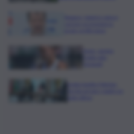
Roggero, Salvini lo visita in
carcere: no pressioni su
grazia, profilo basso
Tennis, Jasmine
Paolini salta
Cincinnati
Arabia Saudita-Pakistan-
Turchia serrano i ranghi con
patto difesa