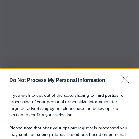
Do Not Process My Personal Information
Iscriviti alla nostra Newsletter
If you wish to opt-out of the sale, sharing to third parties, or
Iscriviti alla nostra newsletter per non perdere le ultime
processing of your personal or sensitive information for
novità
targeted advertising by us, please use the below opt-out
section to confirm your selection.
Iscriviti Ora
Please note that after your opt-out request is processed you
may continue seeing interest-based ads based on personal