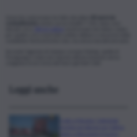
L’esercito sudcoreano ha fatto decollare
80 aerei da
combattimento
, inclusi caccia stealth F-35A, dopo aver
rilevato circa
180 jet militari
nordcoreani che hanno volato
per quattro ore a nord del confine militare e nei pressi della
cosiddetta Tactical Action Line, ma senza mai attraversarla.
Secondo l’agenzia di stampa coreana Yonhap, quella di
Pyongyang è stata una risposta all’esercitazione aerea
congiunta tra la Corea del Sud e gli Stati Uniti.
Leggi anche
Crollo a Messina, Cattedrale
gremita nel silenzio per l’ultimo
saluto a Alessandra Frazzica