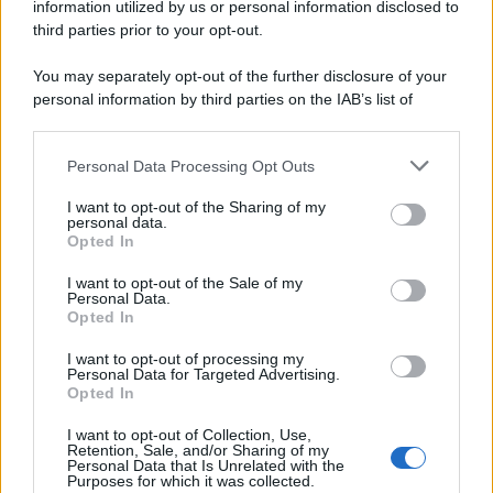
information utilized by us or personal information disclosed to
third parties prior to your opt-out.
You may separately opt-out of the further disclosure of your
personal information by third parties on the IAB’s list of
© 2026 | Ediservice s.r.l. 95126 Catania – Via Principe
downstream participants.
Nicola, 22 – P.IVA: 01153210875 – Cciaa Catania n.
Personal Data Processing Opt Outs
This information may also be disclosed by us to third parties
01153210875 – Quotidiano di Sicilia usufruisce dei
on the IAB’s List of Downstream Participants that may further
contributi di cui al D.lgs n. 70/2017
I want to opt-out of the Sharing of my
disclose it to other third parties.
personal data.
Opted In
I want to opt-out of the Sale of my
Personal Data.
Chi Siamo
Opted In
Fondazione Etica e Valori Marilù Tregua
Fondatore Carlo Alberto Tregua
Lavora con noi
I want to opt-out of processing my
Personal Data for Targeted Advertising.
Gerenza
Opted In
I want to opt-out of Collection, Use,
Retention, Sale, and/or Sharing of my
Personal Data that Is Unrelated with the
Purposes for which it was collected.