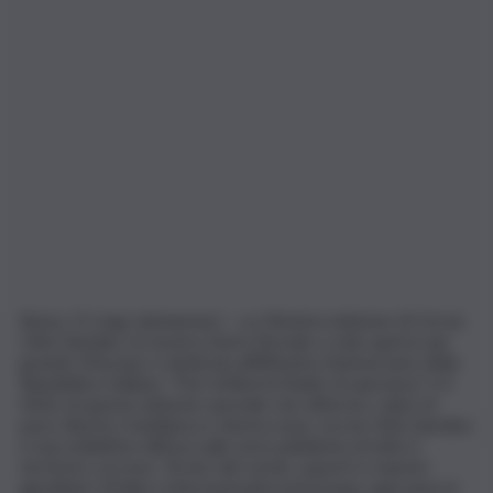
Roma, 21 mag. (askanews) – La 54esima edizione di Cervia
Città Giardino, la mostra d’arte floreale a cielo aperto più
grande d’Europa, è dedicata all’80esimo Anniversario della
Repubblica Italiana. “Fiori di libertà Radici di speranza” è il
titolo di questa edizione speciale che afferma i valori di
pace, libertà, fratellanza e democrazia. Cervia Città Giardino
è una exhibition diffusa sulle aree pubbliche di tutto il
territorio cervese. Tecnici del verde, esperti e maestri
giardinieri d’Italia e internazionali trasformano ogni anno le