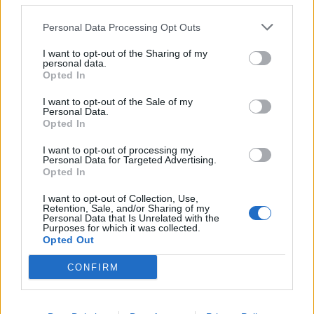
Nicola, 22 – P.IVA: 01153210875 – Cciaa Catania n.
Personal Data Processing Opt Outs
This information may also be disclosed by us to third parties
01153210875 – Quotidiano di Sicilia usufruisce dei
on the IAB’s List of Downstream Participants that may further
contributi di cui al D.lgs n. 70/2017
I want to opt-out of the Sharing of my
disclose it to other third parties.
personal data.
Opted In
I want to opt-out of the Sale of my
Personal Data.
Chi Siamo
Opted In
Fondazione Etica e Valori Marilù Tregua
Fondatore Carlo Alberto Tregua
Lavora con noi
I want to opt-out of processing my
Personal Data for Targeted Advertising.
Gerenza
Opted In
I want to opt-out of Collection, Use,
Retention, Sale, and/or Sharing of my
Personal Data that Is Unrelated with the
Purposes for which it was collected.
Opted Out
Scarica l’app
CONFIRM
Privacy Policy
Preferenze Privacy