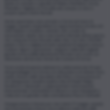
aiuole, le rotonde e i giardini di Milano Marittima, Cervia,
Pinarella e Tagliata, le 4 località del comune, in vere e
proprie opere d’arte floreali.
Anche quest’anno sono arrivate a Cervia nel mese di
maggio squadre di giardinieri in rappresentanza di oltre 60
città italiane e straniere, aziende, enti, scuole ed
associazioni, dando vita a una mostra floreale all’aria aperta,
che compone il look floreale della città. Con oltre 350.000
piante e fiori e migliaia di metri quadrati di tappeto erboso,
sculture, figure e geometrie, vengono realizzati originali
giardini ed incredibili allestimenti floreali e poi curati con
attenzione dal Servizio Verde del Comune di Cervia.
Tra le novità di questa edizione le celebrazioni dei 50 anni
del gemellaggio tra Cervia e la città polacca di Jelenia Góra,
ospite d’onore dello Sposalizio del Mare, e la presenza di
tre delegazioni canadesi quali la città di Maple Ridge,
Stratford, e Yarmouth, a rappresentare l’associazione
internazionale Communities in Bloom e sono impegnati a
realizzare un giardino nella centralissima Piazza Garibaldi.
L’inaugurazione è fissata per mercoledì 27 maggio, quando
verrà presentato il lavoro di eccellenza realizzato dalle