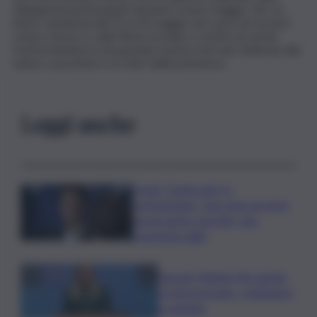
delegazioni partecipanti durante il mese maggio. Per un
intero weekend dal 22 al 24 maggio nel cuore di Cervia il
centro storico e viale Roma tornano a vestirsi di verde,
trasformandosi in una grande mostra mercato dedicata alla
natura, ai profumi e ai colori della primavera.
Leggi anche
Covid, ‘Conte-day’ in
commissione: “non sono un eroe
ma un uomo corretto, non
troverete nulla”
Guccini, Meloni: l’ho amato
e mi ha formato, continuerò
a cantarlo