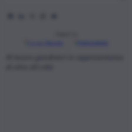
Seguici su
Google
Discover
Fonti preferite
Al lavoro giardinieri in rappresentanza
di oltre 60 città