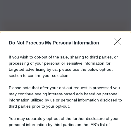
Do Not Process My Personal Information
Iscriviti alla nostra Newsletter
If you wish to opt-out of the sale, sharing to third parties, or
Iscriviti alla nostra newsletter per non perdere le ultime
processing of your personal or sensitive information for
novità
targeted advertising by us, please use the below opt-out
section to confirm your selection.
Iscriviti Ora
Please note that after your opt-out request is processed you
may continue seeing interest-based ads based on personal
information utilized by us or personal information disclosed to
third parties prior to your opt-out.
You may separately opt-out of the further disclosure of your
personal information by third parties on the IAB’s list of
© 2026 | Ediservice s.r.l. 95126 Catania – Via Principe
downstream participants.