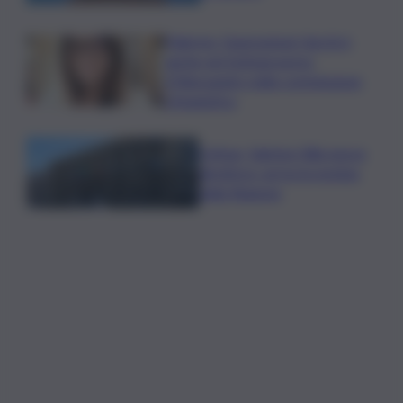
Palermo, l’operazione Varchi è
anche nel Sottogoverno:
D’Alessandro nella commissione
Urbanistica
Cefpas, Sabrina Cillia nuova
direttrice: arriva la nomina
della Regione