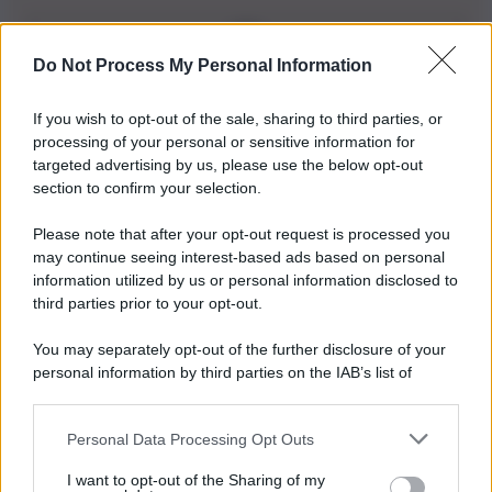
Do Not Process My Personal Information
Iscriviti alla nostra Newsletter
If you wish to opt-out of the sale, sharing to third parties, or
Iscriviti alla nostra newsletter per non perdere le ultime
processing of your personal or sensitive information for
novità
targeted advertising by us, please use the below opt-out
section to confirm your selection.
Iscriviti Ora
Please note that after your opt-out request is processed you
may continue seeing interest-based ads based on personal
information utilized by us or personal information disclosed to
third parties prior to your opt-out.
You may separately opt-out of the further disclosure of your
personal information by third parties on the IAB’s list of
© 2026 | Ediservice s.r.l. 95126 Catania – Via Principe
downstream participants.
Nicola, 22 – P.IVA: 01153210875 – Cciaa Catania n.
Personal Data Processing Opt Outs
This information may also be disclosed by us to third parties
01153210875 – Quotidiano di Sicilia usufruisce dei
on the IAB’s List of Downstream Participants that may further
contributi di cui al D.lgs n. 70/2017
I want to opt-out of the Sharing of my
disclose it to other third parties.