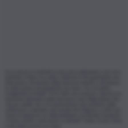
Si era da poco trasferito in una nuova abitazione e ieri sera,
parlando a fatica, ha voluto celebrare il rito guardando una
telecamera. Al termine della messa ha chiesto a chi teneva
la videocamera di inquadrarlo da vicino. Ha così detto,
rivolgendosi ai fedeli: “Vi ho fatto una sorpresa. Questa è la
mia prima domenica nella mia nuova casa. Ringraziamo Dio
che per quello che ci fa sperimentare nel momento della
sofferenza, scopriamo una strada che il Signore ci offre per
vivere in pienezza. Le videochiamate e le dirette Facebook
ci fanno sentire vicini anche se distanti”. Padre Orazio Triolo
è deceduto poche ore dopo.