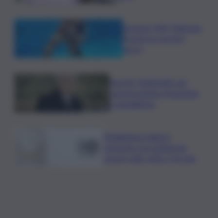
Europeo Tuffi, Pellacani-
Pizzini oro nei 3mt
sincro
Guccini, Mattarella: sue
canzoni parlano di giustizia
e uguaglianza
Mediobanca sigla il I
semestre con risultati da
record, utile +6% a 711 mln