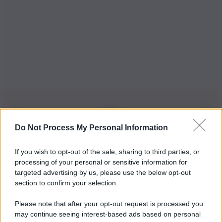
Do Not Process My Personal Information
Iscriviti alla nostra Newsletter
If you wish to opt-out of the sale, sharing to third parties, or
Iscriviti alla nostra newsletter per non perdere le ultime
processing of your personal or sensitive information for
novità
targeted advertising by us, please use the below opt-out
section to confirm your selection.
Iscriviti Ora
Please note that after your opt-out request is processed you
may continue seeing interest-based ads based on personal