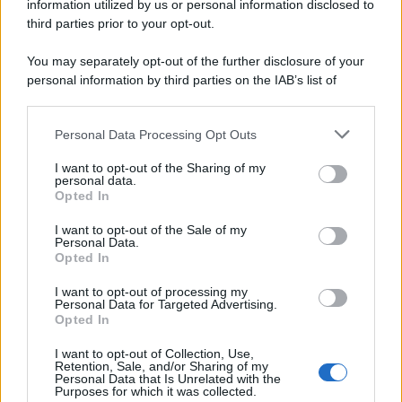
information utilized by us or personal information disclosed to
third parties prior to your opt-out.
You may separately opt-out of the further disclosure of your
personal information by third parties on the IAB’s list of
© 2026 | Ediservice s.r.l. 95126 Catania – Via Principe
downstream participants.
Nicola, 22 – P.IVA: 01153210875 – Cciaa Catania n.
Personal Data Processing Opt Outs
This information may also be disclosed by us to third parties
01153210875 – Quotidiano di Sicilia usufruisce dei
on the IAB’s List of Downstream Participants that may further
contributi di cui al D.lgs n. 70/2017
I want to opt-out of the Sharing of my
disclose it to other third parties.
personal data.
Opted In
I want to opt-out of the Sale of my
Personal Data.
Chi Siamo
Opted In
Fondazione Etica e Valori Marilù Tregua
Fondatore Carlo Alberto Tregua
Lavora con noi
I want to opt-out of processing my
Personal Data for Targeted Advertising.
Gerenza
Opted In
I want to opt-out of Collection, Use,
Retention, Sale, and/or Sharing of my
Personal Data that Is Unrelated with the
Purposes for which it was collected.