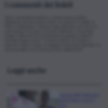
I commenti dei fedeli
Tanti i commenti di dolore e commozione al video
pubblicato da don Orazio Triolo. Tra questi c’è quello di
Marco Giambanco: “Questo video dimostra ciò che eri e
sarai sempre un uomo a servizio dell’uomo. Ci hai dato
sempre tanto ed ora riceverai la ricompensa celeste”.
Carmela Giueni scrive: “La triste notizia, sei venuto a
mancare Padre Orazio, mi dispiace assai sono distrutta. Tu
sei in paradiso tra le braccia di Dio onnipotente”.
Leggi anche
Europei Tuffi, Pellacani è
pokerissimo: 5 ori in 5
gare