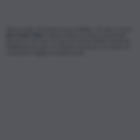
Chiesa a lutto. Al termine di una malattia, a 76 anni, è morto
don Orazio Triolo
. A darne notizia è la Diocesi di Acireale
attraverso una nota. Ieri nel corso di una diretta Facebook,
visibilmente provato, ha officiato una messa con decine di
commenti e migliaia di visualizzazioni.