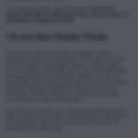
I suoi funerali saranno celebrati domani,
martedì 25
ottobre 2022 alle 16 nella chiesa “Sacro Cuore di Gesù” di
Solicchiata a Castiglione di Sicilia
.
Ch era don Orazio Triolo
Orazio Triolo, nato ad Acireale il 15 giugno 1946 fu
ordinato presbitero il 16 dicembre 1974 nella chiesa San
Paolo di Acireale da monsignor Ignazio Cannavò, allora
vescovo ausiliare di Acireale. Entrò a far parte dell’Ordine
Domenicano dei Frati predicatori di Sicilia e per le sue
appropriate doti e zelo sacerdotale, il vescovo del tempo,
monsigno Giuseppe Malandrino, d’intesa con il priore
provinciale Vincenzo Romano, lo nominò parroco della
comunità parrocchiale di Solicchiata.
Nel 1999, per un anno circa, svolse il suo ministero anche
nella comunità parrocchiale “Maria Santissima del Rosario”
in Passopisciaro. Nel 2005 fu incardinato in diocesi da
monsignor Pio Vittorio Vigo.