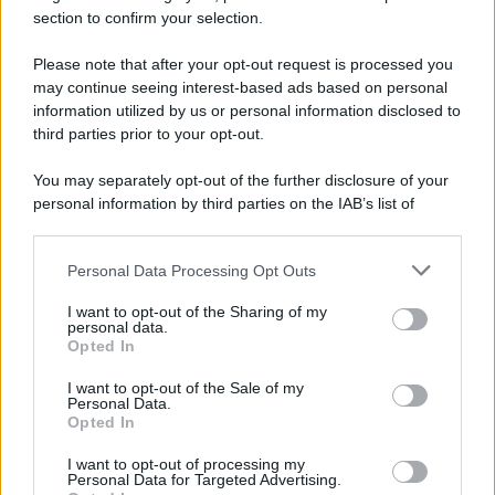
section to confirm your selection.
Iscriviti Ora
Please note that after your opt-out request is processed you
may continue seeing interest-based ads based on personal
information utilized by us or personal information disclosed to
third parties prior to your opt-out.
You may separately opt-out of the further disclosure of your
personal information by third parties on the IAB’s list of
© 2026 | Ediservice s.r.l. 95126 Catania – Via Principe
downstream participants.
Nicola, 22 – P.IVA: 01153210875 – Cciaa Catania n.
Personal Data Processing Opt Outs
This information may also be disclosed by us to third parties
01153210875 – Quotidiano di Sicilia usufruisce dei
on the IAB’s List of Downstream Participants that may further
contributi di cui al D.lgs n. 70/2017
I want to opt-out of the Sharing of my
disclose it to other third parties.
personal data.
Opted In
I want to opt-out of the Sale of my
Personal Data.
Chi Siamo
Opted In
Fondazione Etica e Valori Marilù Tregua
Fondatore Carlo Alberto Tregua
Lavora con noi
I want to opt-out of processing my
Personal Data for Targeted Advertising.
Gerenza