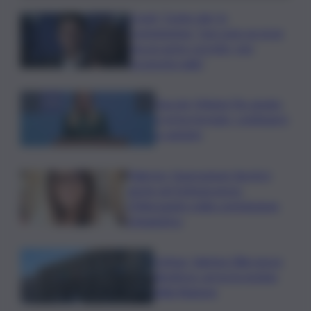
Covid, ‘Conte-day’ in
commissione: “non sono un eroe
ma un uomo corretto, non
troverete nulla”
Guccini, Meloni: l’ho amato
e mi ha formato, continuerò
a cantarlo
Palermo, l’operazione Varchi è
anche nel Sottogoverno:
D’Alessandro nella commissione
Urbanistica
Cefpas, Sabrina Cillia nuova
direttrice: arriva la nomina
della Regione