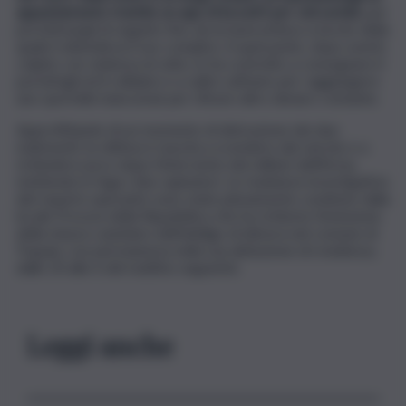
appuntamento tramite un app di incontri per soli uomini
, per
poi intimargli di seguirlo fino ad un’autovettura a bordo della
quale li attendeva il suo complice. A quel punto, dopo averlo
colpito con violenza al volto, lo ha costretto a consegnare il
portafogli ed il cellulare e a salire sull’auto per raggiungere
uno sportello bancomat per ritirare altro denaro contante.
Approfittando di un momento di distrazione dei due
malviventi, la vittima è riuscita a scendere dal veicolo e a
richiedere poco dopo l’intervento dei militari dell’Arma,
mettendo in fuga i due rapinatori. Le risultanze investigative
del reparto operante sono state pienamente condivise dalla
locale Procura della Repubblica che ha richiesto l’emissione
della misura cautelare dell’obbligo di dimora nel comune di
Trapani, con permanenza nella sua abitazione di residenza,
dalle 20 alle 6 del mattino seguente.
Leggi anche