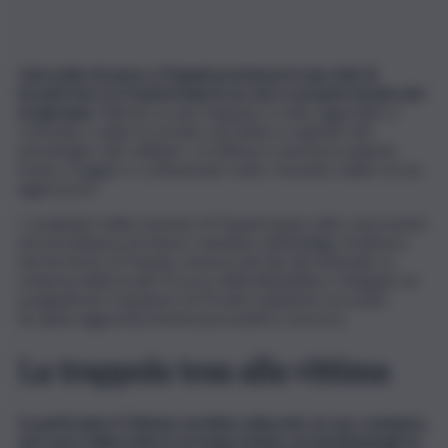
Una notte di sesso a Trapani promessa in una chat di
incontri hot si è trasformata in un vero e proprio incubo per
un giovane
. Attirato in una trappola, è stato aggredito e
costretto a salire in un’auto, picchiato e rapinato del
portafogli e del cellulare. La vittima è riuscita in qualche
modo a fuggire e a denunciare tutto, facendo risalire al suo
aggressore.
I carabinieri della stazione di Trapani hanno dato esecuzione
ad un’ordinanza di misura cautelare dell’obbligo di dimora
nel territorio di Trapani, emessa dal Gip del tribunale su
richiesta della locale Procura della Repubblica. Indagato un
pregiudicato trapanese di 24 anni trapanese accusato
di rapina aggravata lesioni personali in concorso.
La trappola tesa alla vittima
In particolare il 24enne avrebbe adescato un suo coetaneo,
nel cuore della notte in un luogo isolato, prospettandogli un