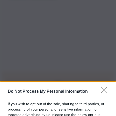
Do Not Process My Personal Information
Iscriviti alla nostra Newsletter
If you wish to opt-out of the sale, sharing to third parties, or
Iscriviti alla nostra newsletter per non perdere le ultime
processing of your personal or sensitive information for
novità
targeted advertising by us, please use the below opt-out