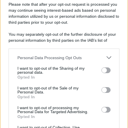
Please note that after your opt-out request is processed you
may continue seeing interest-based ads based on personal
information utilized by us or personal information disclosed to
third parties prior to your opt-out.
You may separately opt-out of the further disclosure of your
personal information by third parties on the IAB’s list of
© 2026 | Ediservice s.r.l. 95126 Catania – Via Principe
downstream participants.
Nicola, 22 – P.IVA: 01153210875 – Cciaa Catania n.
Personal Data Processing Opt Outs
This information may also be disclosed by us to third parties
01153210875 – Quotidiano di Sicilia usufruisce dei
on the IAB’s List of Downstream Participants that may further
contributi di cui al D.lgs n. 70/2017
I want to opt-out of the Sharing of my
disclose it to other third parties.
personal data.
Opted In
I want to opt-out of the Sale of my
Personal Data.
Chi Siamo
Opted In
Fondazione Etica e Valori Marilù Tregua
Fondatore Carlo Alberto Tregua
Lavora con noi
I want to opt-out of processing my
Personal Data for Targeted Advertising.
Gerenza
Opted In
I want to opt-out of Collection, Use,