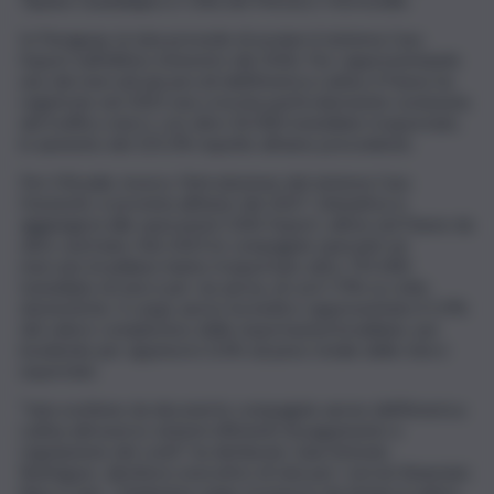
In Paraguay, la Iata prevede di avviare il sistema Cass
Export nell’ultimo trimestre del 2026. Pur rappresentando
uno dei mercati più piccoli dell’America Latina, il Paese ha
registrato nel 2025 una crescita particolarmente sostenuta
del traffico merci, con oltre 42.000 tonnellate trasportate,
in aumento del 225,3% rispetto all’anno precedente.
Per il Brasile, invece, l’introduzione del sistema Cass
Domestic è prevista all’inizio del 2027. L’iniziativa si
aggiungerà alle operazioni CASS Export, attive nel Paese da
oltre vent’anni. Nel 2025 le compagnie operanti sul
mercato brasiliano hanno trasportato oltre 791.000
tonnellate di merci per via aerea, di cui il 7,9% su rotte
domestiche. Il cargo aereo ha inoltre rappresentato il 5,9%
del valore complessivo delle esportazioni brasiliane, pur
incidendo per appena lo 0,3% sul peso totale delle merci
esportate.
“Iata sostiene da decenni le compagnie aeree dell’America
Latina attraverso sistemi efficienti di pagamento e
regolazione dei conti”, ha dichiarato Juan Antonio
Rodríguez, direttore esecutivo di Iata per i servizi finanziari,
Bsp e Cass. “L’industria cargo riconosce da tempo il valore