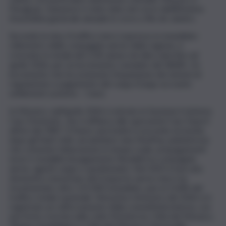
Paraguay. L’annuncio è stato dato nel corso dell’82esima
Assemblea generale annuale in corso a Rio de Janeiro.
Secondo la Iata, il traffico merci espresso in tonnellate-
chilometro delle compagnie aeree della regione, è
cresciuto in media del 3,3% annuo nei dieci anni fino ad
aprile 2026, per un incremento cumulato del 38,8%. Un
incremento che ha sostenuto l’espansione dei sistemi di
regolazione e pagamento del cargo (Cargo accounts
settlement systems – Cass).
In Messico, nell’aprile 2026 è entrato in funzione il sistema
Cass Domestic, che si affianca alle operazioni Cass Export
attive dal 1987. Il Paese sarà inoltre il secondo al mondo,
dopo gli Stati Uniti, ad adottare Iata FlexiPay, piattaforma
che consente fatturazione in tempo reale, prepagamenti
sicuri e modalità di pagamento flessibili tra compagnie
aeree, agenti cargo e spedizionieri. Nel 2025 il mercato
domestico messicano del trasporto aereo merci ha
movimentato oltre 125.000 tonnellate, pari al 15,8% del
traffico totale nazionale. Nel primo trimestre del 2026 si è
registrato un rafforzamento della connettività interna, con
una forte crescita sulle rotte Monterrey-Città del Messico,
Tijuana-Guadalajara e Città del Messico-Hermosillo.