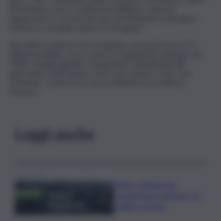
del sistema Cass e continua ad affidarsi a Iata per
supportare la crescita dei mercati domestici in Brasile e
Messico e di quello export in Paraguay”.
Nel 2025 il sistema Cass ha gestito transazioni per 47,5
miliardi di dollari, con un tasso di regolazione puntuale del
100%. A livello globale, Iata gestisce attualmente 89
operazioni CASS Export, nove Cass Import e due Cass
Domestic, compresa la nuova piattaforma avviata in
Messico.
Leggi anche
Trittico Vitivinicolo:
vendemmia in anticipo tra
qualità e siccità