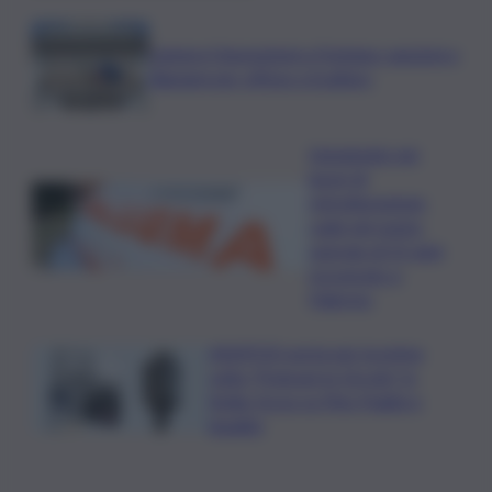
Camera,Opposizioni a Fontana: sanzioni a
Bignami per offese a Scalfaro
Impegnato nei
lavori di
ristrutturazione,
cade nel vuoto:
operaio di 52 anni
ricoverato a
Palermo
ASSIPOD porta per la prima
volta “Podcast in Circolo” in
Sicilia: focus su Pino Puglisi e
legalità