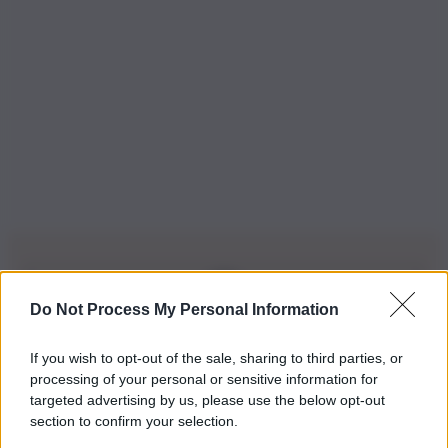
Do Not Process My Personal Information
Iscriviti alla nostra Newsletter
If you wish to opt-out of the sale, sharing to third parties, or
Iscriviti alla nostra newsletter per non perdere le ultime
processing of your personal or sensitive information for
novità
targeted advertising by us, please use the below opt-out
section to confirm your selection.
Iscriviti Ora