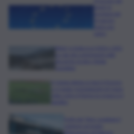
Oroscopo del
lunedì, le
previsioni del
10 agosto
segno per
segno
Rifiuti, in Sicilia tra il 2024 e 2025
un calo dei conferimenti nelle
discariche di oltre 50mila
tonnellate
Il Catania elimina ai rigori il Vicenza
e si regala i trentaduesimi di Coppa
Italia contro il Parma: la cronaca e il
tabellino
Truffa del “finto carabiniere”,
catanese arrestato
all’aeroporto di Palermo