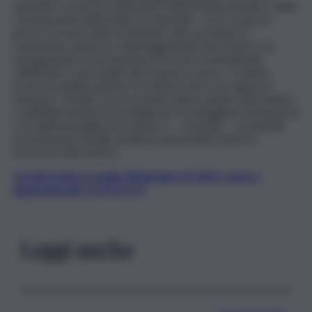
operativo sicurezza cibernetica della Polizia postale e delle
comunicazioni della Sicilia Occidentale – ha lo scopo di
porre in essere tutte le iniziative atte prevenire e
contrastare attacchi o danneggiamenti informatici e di
salvaguardare la prestazione di servizi essenziali alla
collettività, come quello del trasporto aereo. Creando
forme di collaborazione tra i diversi enti e un rapporto
sinergico, fondato su un costante interscambio informativo
e sull’elaborazione di strategie per fronteggiare situazioni di
crisi nell’eventualità di un attacco – conclude -, è possibile
incrementare il livello di difesa da possibili eventi di
sicurezza cibernetica”.
Iscriviti gratis al canale WhatsApp di QdS.it, news e
aggiornamenti CLICCA QUI
Leggi anche