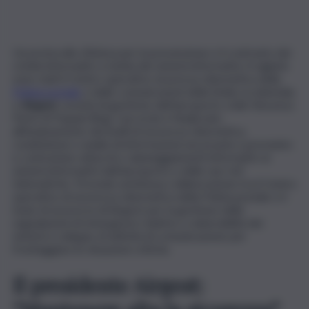
Un protocollo d’intesa per la prevenzione e il contrasto dei
crimini informatici a tutela dei sistemi informativi. A siglarlo
sono stati il Centro operativo sicurezza cibernetica della
Polizia postale
e delle comunicazioni della Sicilia occidentale,
e
Airgest
, società di gestione dell’aeroporto civile Vincenzo
Florio di Trapani Birgi. L’accordo è finalizzato
all’innalzamento dei livelli di sicurezza cibernetica,
condivisione e analisi di informazioni necessarie a prevenire
e contrastare attacchi o danneggiamenti informatici ai
sistemi informativi dell’aeroporto e delle sue reti
telematiche. Prevede un’intensa collaborazione tra il Centro
operativo di sicurezza cibernetica della Polizia postale e il
team di sicurezza di Airgest per la gestione delle
segnalazioni di emergenze relative a vulnerabilità dei
sistemi e sviluppo di attività di comunicazione per
fronteggiare le situazioni critiche.
Il presidente Airgest: