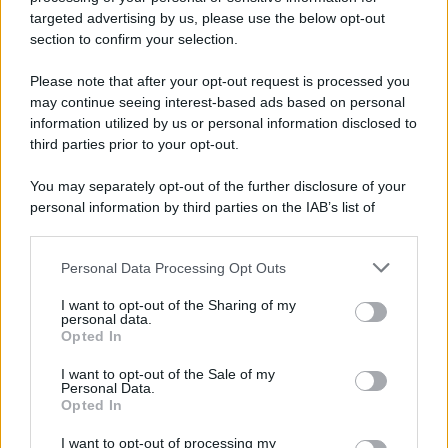
novità
targeted advertising by us, please use the below opt-out
section to confirm your selection.
Iscriviti Ora
Please note that after your opt-out request is processed you
may continue seeing interest-based ads based on personal
information utilized by us or personal information disclosed to
third parties prior to your opt-out.
You may separately opt-out of the further disclosure of your
personal information by third parties on the IAB’s list of
© 2026 | Ediservice s.r.l. 95126 Catania – Via Principe
downstream participants.
Nicola, 22 – P.IVA: 01153210875 – Cciaa Catania n.
Personal Data Processing Opt Outs
This information may also be disclosed by us to third parties
01153210875 – Quotidiano di Sicilia usufruisce dei
on the IAB’s List of Downstream Participants that may further
contributi di cui al D.lgs n. 70/2017
I want to opt-out of the Sharing of my
disclose it to other third parties.
personal data.
Opted In
I want to opt-out of the Sale of my
Personal Data.
Chi Siamo
Opted In
Fondazione Etica e Valori Marilù Tregua
Fondatore Carlo Alberto Tregua
Lavora con noi
I want to opt-out of processing my