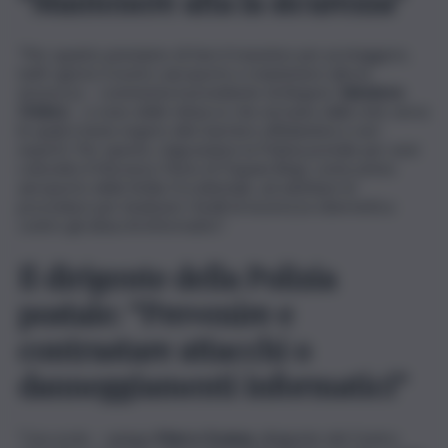
“Mantenere alta la sicurezza”
“Per quanto pensiamo di fare il massimo per proteggere,
tutti i giorni, il nostro aeroporto e mantenere alta la
sicurezza – commenta il presidente di Airgest,
Salvatore
Ombra
– ci sono delle minacce che arrivano dalla rete verso
le quali è bene ergere alte barriere affidandosi a veri
esperti. Per questo, ringraziamo la Polizia postale per aver
coinvolto il Vincenzo Florio di Trapani Birgi, come primo
aeroporto della Sicilia Occidentale, ad adottare le
procedure per innalzare i livelli di sicurezza cibernetica
contro gli attacchi informatici”.
Il dirigente della Polizia
postale: “Prevenire e
contrastare attacchi o
danneggiamenti informatici”
“L’accordo – spiega
Marco Scarpa
, dirigente del Centro