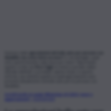
Esistono delle
agevolazioni del bollo auto per persone con
disabilità
,
ma come farne accesso?
E, nel dettaglio, quali
sono questi benefici sulla tassa per l’auto? Riportando
quanto scritto da
Fisco Oggi
, la rivista e portale online
ufficiale dell’AdE, è possibile capirne di più. In questo
articolo, una sintetica guida su quali agevolazioni sono
presenti attualmente sul bollo auto per le persone con
disabilità.
Iscriviti gratis al canale WhatsApp di QdS.it, news e
aggiornamenti – CLICCA QUI