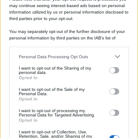
may continue seeing interest-based ads based on personal
information utilized by us or personal information disclosed to
third parties prior to your opt-out.
You may separately opt-out of the further disclosure of your
personal information by third parties on the IAB’s list of
© 2026 | Ediservice s.r.l. 95126 Catania – Via Principe
downstream participants.
Nicola, 22 – P.IVA: 01153210875 – Cciaa Catania n.
Personal Data Processing Opt Outs
This information may also be disclosed by us to third parties
01153210875 – Quotidiano di Sicilia usufruisce dei
on the IAB’s List of Downstream Participants that may further
contributi di cui al D.lgs n. 70/2017
I want to opt-out of the Sharing of my
disclose it to other third parties.
personal data.
Opted In
I want to opt-out of the Sale of my
Personal Data.
Chi Siamo
Opted In
Fondazione Etica e Valori Marilù Tregua
Fondatore Carlo Alberto Tregua
Lavora con noi
I want to opt-out of processing my
Personal Data for Targeted Advertising.
Gerenza
Opted In
I want to opt-out of Collection, Use,
Retention, Sale, and/or Sharing of my