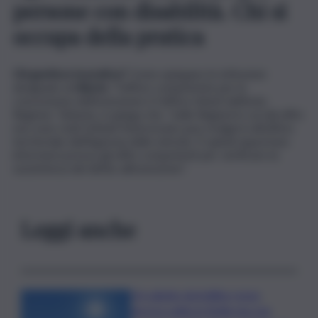
persone con disabilità. Chi si
occupa della pratica
Chi gestisce la pratica?
Come spiegano le istituzioni
designate al
rilascio
, “l’ufficio competente per la
concessione dell’esenzione è l’ufficio tributi dell’ente
Regione. Tuttavia, si spiega che, “nelle Regioni in cui tali uffici
non sono stati istituiti l’interessato può rivolgersi all’ufficio
territoriale dell’Agenzia delle entrate. È quindi opportuno
informarsi presso gli uffici competenti per verificare la
sussistenza del diritto all’esenzione”.
Leggi anche
Un sabato da bollino rosso,
ancora caldo in Sicilia ma con