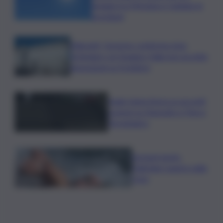
pioggia tra Messina e Catania: le
previsioni
Migranti, Governo conferma stop
Schengen con Spagna: Italia non accetta
imposizioni su frontiere
Sogin: bene Arera su acconti
sospesi su Deposito e Parco
Tecnologico
Europei nuoto,
Paltrinieri quarto nella
3 km