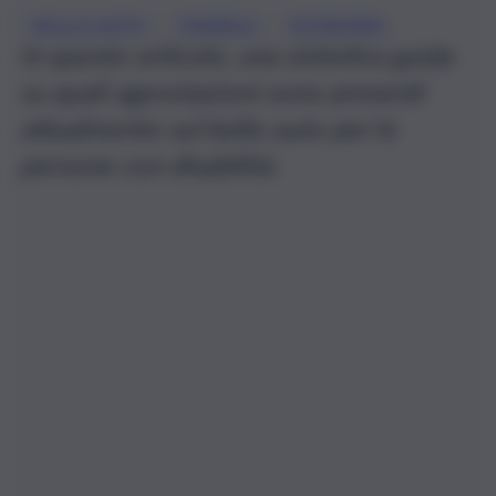
, 
, 
BOLLO AUTO
DISABILE
ECONOMIA
In questo articolo, una sintetica guida
su quali agevolazioni sono presenti
attualmente sul bollo auto per le
persone con disabilità.