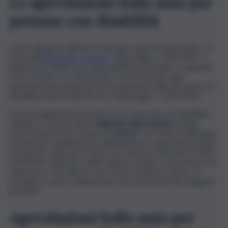
Le agevolazioni bollo auto per
persone con disabilità
Come spiegato dall’Ente sui propri canali di riferimento, “ai
sensi dell’
articolo 8, comma 7
, della legge n. 449/1997, il
pagamento della tassa automobilistica erariale e regionale
non è dovuto con riferimento ai motoveicoli e agli
autoveicoli necessari per la locomozione delle persone con
disabilità indicate all’articolo 3 della legge n. 104/1992″.
Nessun pagamento previsto per le persone con disabilità
dunque e, in particolare,
l’Agenzia delle Entrate
spiega
come il tutto deve trattarsi di
veicoli
“con i limiti di cilindrata
previsti per l’applicazione dell’aliquota Iva agevolata (2.000
centimetri cubici per le auto con motore a benzina e 2.800
centimetri cubici per quelle diesel o ibrido, e di potenza non
superiore a 150 kW se con motore elettrico) anche se
prodotti in serie e adattati per la locomozione dei soggetti
predetti”.
Agevolazioni bollo auto per