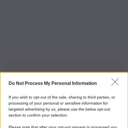
Do Not Process My Personal Information
Iscriviti alla nostra Newsletter
If you wish to opt-out of the sale, sharing to third parties, or
Iscriviti alla nostra newsletter per non perdere le ultime
processing of your personal or sensitive information for
novità
targeted advertising by us, please use the below opt-out
section to confirm your selection.
Iscriviti Ora
Please note that after your opt-out request is processed you