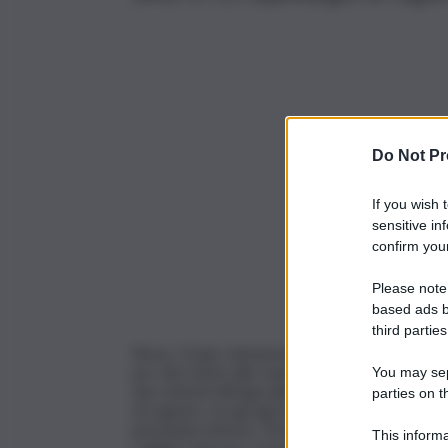
Do Not Pr
If you wish 
sensitive in
confirm your
Please note
based ads b
third parties
Roma, 10 giu. (askanews) – Gli agricoltori dell
per dire basta alle manovre dei “trafficanti che
You may sepa
due simboli dell’agroalimentare italiano e dell
parties on t
di regione con gli agricoltori davanti alle Pr
principali richieste. Gli agricoltori sono scesi
This informa
Cagliari, Pescara, Cosenza, Ancona, Perugia,