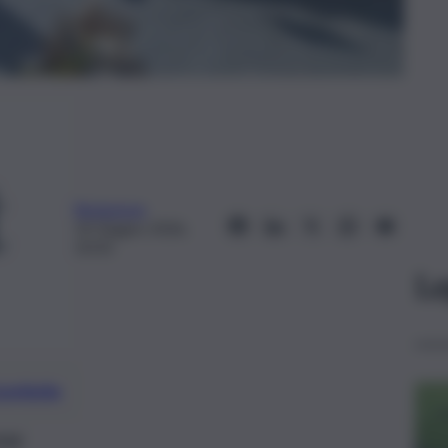
Redazione
10 Giugno 2026,
10:33
Le
preferite
one