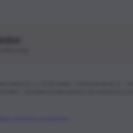
letter
le ultime novità
26 | Ediservice s.r.l. 95126 Catania – Via Principe Nicola, 22 – P
3210875 – Quotidiano di Sicilia usufruisce dei contributi di cui al
Alberto Tregua
Lavora con noi
Gerenza