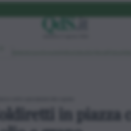
domenica 9 agosto 2026
Ambiente
Lavoro
Economia
Politica
Cultura
Dai Mercati
Podcast
Vid
piazza contro speculazioni olio e grano
oldiretti in piazza 