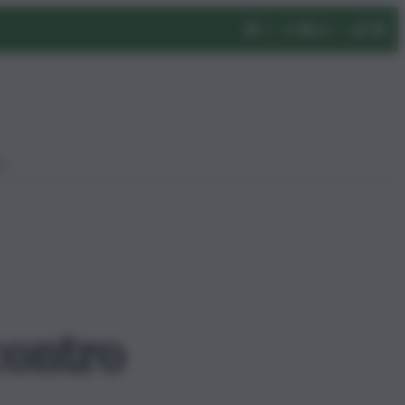
eo
contro