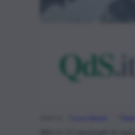
Google
Discover
Fonti 
Seguici su
Blitz in 13 capoluoghi di regi