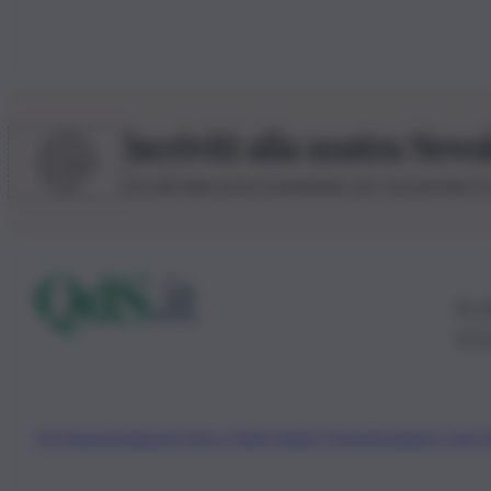
Iscriviti alla nostra News
Iscriviti alla nostra newsletter per non perdere 
© 20
0115
Chi Siamo
Fondazione Etica e Valori Marilù Tregua
Fondatore Carlo 