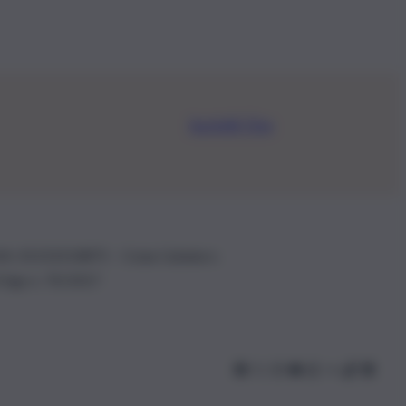
Iscriviti Ora
.IVA: 01153210875 – Cciaa Catania n.
 D.lgs n. 70/2017