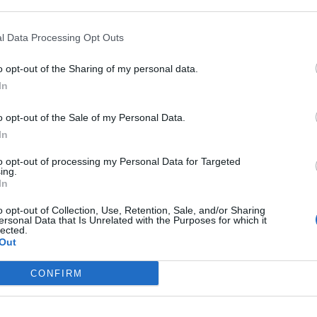
 that may further disclose it to other third parties.
ispetto ai vergognosi tentativi in atto da parte dei
nde pagando al Sud il grano sotto trebbiatura 19 centesimi al
l Data Processing Opt Outs
lo e il pane 3 euro, o chi taglieggia i produttori italiani
o opt-out of the Sharing of my personal data.
In
o opt-out of the Sale of my Personal Data.
In
to opt-out of processing my Personal Data for Targeted
ing.
In
o opt-out of Collection, Use, Retention, Sale, and/or Sharing
ersonal Data that Is Unrelated with the Purposes for which it
lected.
Out
CONFIRM