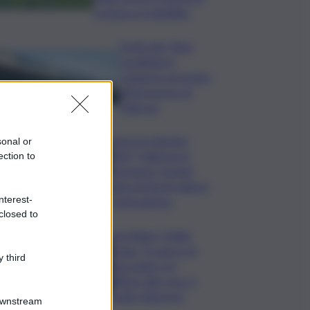
cronaca e il tabellino
Truffa del “finto
carabiniere”,
catanese arrestato
all’aeroporto di
Palermo
Verso le elezioni
sonal or
2027, Palermo in
ection to
fermento: l’avanti
tutta di Varchi agita il
nterest-
centrodestra
closed to
Joe Biden, il figlio
rivela: “Il cancro di
 third
mio padre si è
diffuso alle ossa, è
molto doloroso”
Downstream