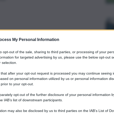
ocess My Personal Information
to opt-out of the sale, sharing to third parties, or processing of your per
formation for targeted advertising by us, please use the below opt-out s
 selection.
 that after your opt-out request is processed you may continue seeing i
ased on personal information utilized by us or personal information dis
 prior to your opt-out.
a Coldiretti scendono nuovamente in piazza in tutta Italia
 fanno crollare i prezzi di olio extravergine d’oliva e grano,
rately opt-out of the further disclosure of your personal information by
a Dieta Mediterranea”. Il blitz coinvolge tredici capoluoghi
he IAB’s list of downstream participants.
efetture dove è stato consegnato un manifesto con le
 in piazza a Roma, Bari, Bologna, Napoli, Palermo, Firenze,
tion may also be disclosed by us to third parties on the IAB’s List of 
 Campobasso e Potenza.