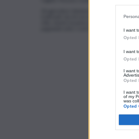
Participants
Gli agricoltori chiedono un’azione “immediata r
trafficanti: da chi cerca di ‘strozzare’ le azie
Persona
chilo, mentre la pasta costa minimo 2 euro al chi
pagandoli sotto i costi di produzione”.
I want t
Opted 
I want t
Opted 
I want 
Advertis
Opted 
I want t
of my P
was col
Opted 