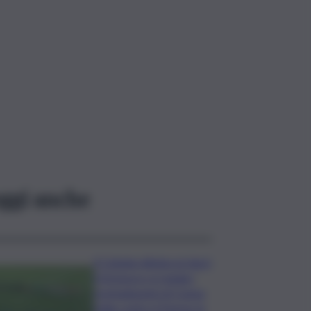
ggi anche
Il Catania elimina ai rigori
il Vicenza e si regala i
trentaduesimi di Coppa
Italia contro il Parma: la