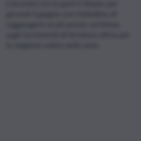
L’incontro tra le parti è fissato per
giovedì 4 giugno con l’obiettivo di
raggiungere al più presto un’intesa
sugli incrementi di fornitura idrica per
la stagione estiva nella zona