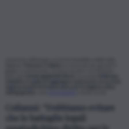
L’assessore all’Energia e ai servizi di pubblica utilità della
Regione,
Francesco Colianni,
ha convocato per giovedì 4
giugno, in assessorato, un nuovo incontro con l’Azienda
idrica dei
Comuni agrigentini (Aica)
e la società
Siciliacque
.
L’obiettivo è quello di raggiungere al più presto un accordo
sugli incrementi di fornitura idrica per la stagione estiva
nell’Agrigentino
, zona
storicamente
a rischio siccità.
Colianni: “Dobbiamo evitare
che le battaglie legali
pregiudichino diritto per le