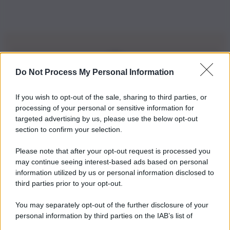
Do Not Process My Personal Information
Iscriviti alla nostra Newsletter
If you wish to opt-out of the sale, sharing to third parties, or
Iscriviti alla nostra newsletter per non perdere le ultime
processing of your personal or sensitive information for
novità
targeted advertising by us, please use the below opt-out
section to confirm your selection.
Iscriviti Ora
Please note that after your opt-out request is processed you
may continue seeing interest-based ads based on personal
information utilized by us or personal information disclosed to
third parties prior to your opt-out.
You may separately opt-out of the further disclosure of your
personal information by third parties on the IAB’s list of
© 2026 | Ediservice s.r.l. 95126 Catania – Via Principe
downstream participants.