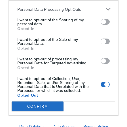
Nicola, 22 – P.IVA: 01153210875 – Cciaa Catania n.
Personal Data Processing Opt Outs
This information may also be disclosed by us to third parties
01153210875 – Quotidiano di Sicilia usufruisce dei
on the IAB’s List of Downstream Participants that may further
contributi di cui al D.lgs n. 70/2017
I want to opt-out of the Sharing of my
disclose it to other third parties.
personal data.
Opted In
I want to opt-out of the Sale of my
Personal Data.
Chi Siamo
Opted In
Fondazione Etica e Valori Marilù Tregua
Fondatore Carlo Alberto Tregua
Lavora con noi
I want to opt-out of processing my
Personal Data for Targeted Advertising.
Gerenza
Opted In
I want to opt-out of Collection, Use,
Retention, Sale, and/or Sharing of my
Personal Data that Is Unrelated with the
Purposes for which it was collected.
Opted Out
Scarica l’app
CONFIRM
Privacy Policy
Preferenze Privacy
Data Deletion
Data Access
Privacy Policy