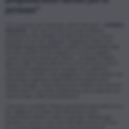
persone”
“Ho convocato per l’ennesima volta le due parti –
sottolinea
l’assessore
– per fare in modo di trovare un’intesa
nell’interesse dei cittadini e di tutto il territorio, a cui va
garantito un servizio adeguato. Dobbiamo evitare che
battaglie legali pregiudichino un diritto fondamentale delle
persone, peraltro in una stagione in cui non si registra
carenza d’acqua. Anche per questo – prosegue Colianni -,
alla luce delle criticità indicate da Corte dei Conti e Arera,
l’Autorità di regolazione per energia reti e ambiente,
soprattutto in ambiti come Agrigento e Trapani, auspico che
l’Assemblea regionale siciliana affronti al più presto il
disegno di legge, varato dal governo Schifani, che riforma il
sistema idrico e prevede una gestione unica regionale che
superi la logica della frammentazione”.
L’assessore conclude: “Stiamo investendo importanti risorse
per migliorare e rendere più efficienti le nostre
infrastrutture idriche e ridurre le perdite. Abbiamo già
destinato a questo scopo oltre 80 milioni di euro di fondi
Fsc ed entro giugno decreterò ulteriori importanti