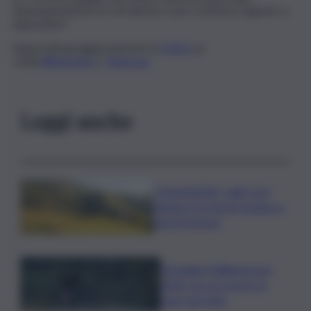
finanziamenti per le reti idriche e per il sistema fognario e
depurativo”.
Segui tutti gli aggiornamenti di
QdS.it
sui
canali
WhatsApp
e
Telegram
Leggi anche
”DoloViniMiti”: dall’1 al 4
ottobre tra Val di Cembra e
Val di Fiemme
Mondiali di Wakeboard
2026: tre ori azzurri al
Lago del Salto