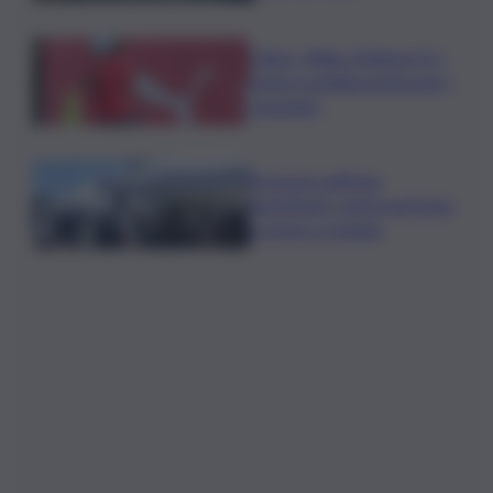
Calcio, Milan-Chelsea 0-3,
prima sconfitta estiva per i
rossoneri
Eruzione sull’Etna,
ripristinati i voli in partenza
e arrivo a Catania