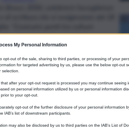
on Bosco 2000, celebrerà l’accoglienza
e di scrittura che si svolgeranno dal 28
lia: “Costruire ponti tra culture
ocess My Personal Information
to opt-out of the sale, sharing to third parties, or processing of your per
formation for targeted advertising by us, please use the below opt-out s
 selection.
 that after your opt-out request is processed you may continue seeing i
ased on personal information utilized by us or personal information dis
 prior to your opt-out.
rately opt-out of the further disclosure of your personal information by
he IAB’s list of downstream participants.
tion may also be disclosed by us to third parties on the IAB’s List of 