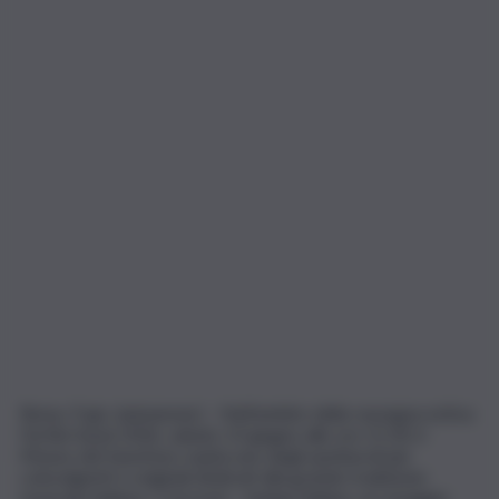
Roma, 9 giu. (askanews) – Nell’ambito della rassegna estiva
Fai Bei Suoni 2026, sabato 13 giugno alle ore 21.30, il
Museo del Saxofono ospita uno degli spettacoli più
coinvolgenti e originali dedicati alla grande tradizione
musicale italiana: I Carosoni – Swing Italiano, un omaggio