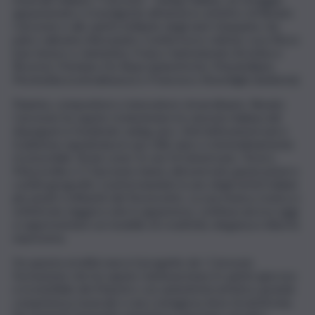
appassionato e travolgente all’universo artistico di Renato
Carosone e allo spirito brillante degli anni Cinquanta. Sul
palco saliranno Alessandro Contini (voce solista), Luca Rizzo
(sax tenore e clarinetto), Franco Santodonato (tromba e
flicorno), Primiano De Biase (pianoforte), Massimiliano
Pischedda (contrabbasso) e Francesco Bonofiglio (batteria).
Pianista, compositore e innovatore straordinario, Renato
Carosone ha saputo rivoluzionare la canzone italiana del
dopoguerra fondendo swing, jazz, ritmi latinoamericani e
tradizione napoletana in uno stile unico e immediatamente
riconoscibile. Brani come Tu vuò fà l’americano, Torero,
Maruzzella e O Sarracino hanno attraversato generazioni e
confini geografici, trasformandolo in uno degli artisti italiani
più amati e influenti del Novecento. La sua musica, ironica e
sofisticata, leggera solo in apparenza, continua ancora oggi
a rappresentare un modello di creatività, eleganza e libertà
espressiva.
Da questa eredità nasce il progetto de I Carosoni,
formazione che ha saputo reinterpretare lo spirito giocoso
e irresistibile del Maestro con autenticità artistica, grande
competenza musicale e una contagiosa dose di autoironia.