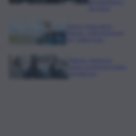
del pagamento e
dei rinnovi
Turismo, Osservatorio
Telepass: +20% di interesse
per i viaggi in auto
Palermo, rapina in un
centro scommesse: bottino
da 5mila euro