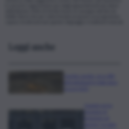
il concerto rappresenta uno degli appuntamenti più attesi
dell’edizione 2026 di Fai Bei Suoni, la rassegna diretta da
Attilio Berni che per tutta l’estate propone un programma
capace di attraversare generi, linguaggi e tradizioni musicali.
Leggi anche
Caretta caretta, circa 280
nidi individuati in Italia dopo
record 2025
Quando arriva
l’assegno di
inclusione ad
agosto? Le date