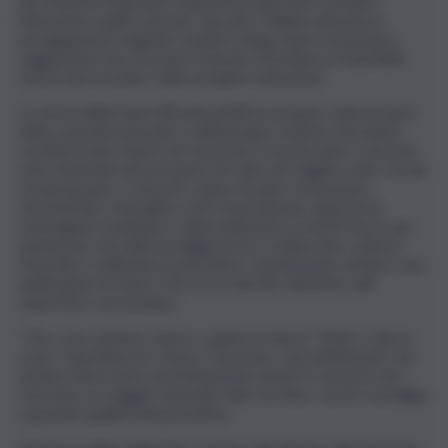
Sei musicisti di grande esperienza riportano sul palco
l’atmosfera della canzone “jazzata” italiana attraverso
arrangiamenti originali, richiami swing, improvvisazioni e
suggestioni che evocano il fascino di un’epoca irripetibile
senza mai scivolare nella semplice imitazione.
La storia della band affonda infatti le proprie radici proprio
nella curiosità musicale e nell’energia creativa che hanno
caratterizzato l’opera di Carosone. In pochi anni I Carosoni
sono diventati una presenza di culto nei migliori club e locali
romani grazie a concerti capaci di unire virtuosismo
strumentale, teatralità e una straordinaria capacità di
coinvolgere il pubblico. Ogni esibizione si trasforma in uno
spettacolo che alterna leggerezza e malinconia, cabaret
musicale e raffinatezza jazzistica, mantenendo sempre viva
quella gioia di vivere che era il marchio distintivo del
repertorio carosoniano.
“Che cos’è questa: musica o gioia di vivere? Tutte e due le
cose”, rispondeva lo stesso Carosone. Una definizione che
sembra descrivere perfettamente anche il concerto de I
Carosoni, un viaggio musicale fatto di ritmo, sorrisi, nostalgia
e grande qualità interpretativa.
Immerso nella suggestiva cornice del Museo del Saxofono,