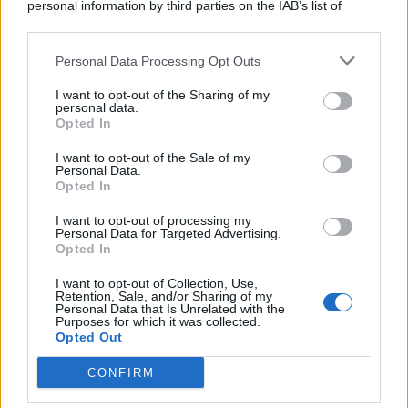
personal information by third parties on the IAB’s list of
© 2026 | Ediservice s.r.l. 95126 Catania – Via Principe
downstream participants.
Nicola, 22 – P.IVA: 01153210875 – Cciaa Catania n.
Personal Data Processing Opt Outs
This information may also be disclosed by us to third parties
01153210875 – Quotidiano di Sicilia usufruisce dei
on the IAB’s List of Downstream Participants that may further
contributi di cui al D.lgs n. 70/2017
I want to opt-out of the Sharing of my
disclose it to other third parties.
personal data.
Opted In
I want to opt-out of the Sale of my
Personal Data.
Chi Siamo
Opted In
Fondazione Etica e Valori Marilù Tregua
Fondatore Carlo Alberto Tregua
Lavora con noi
I want to opt-out of processing my
Personal Data for Targeted Advertising.
Gerenza
Opted In
I want to opt-out of Collection, Use,
Retention, Sale, and/or Sharing of my
Personal Data that Is Unrelated with the
Purposes for which it was collected.
Opted Out
Scarica l’app
CONFIRM
Privacy Policy
Preferenze Privacy