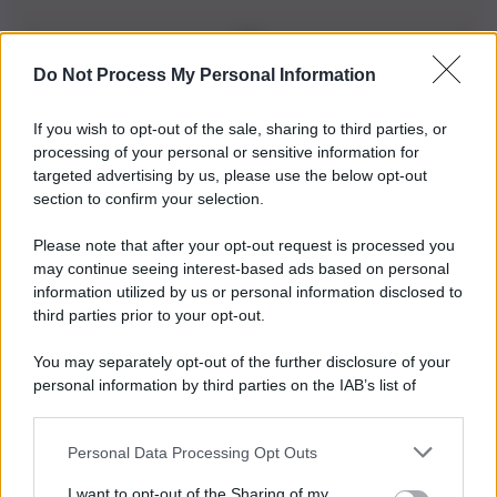
Do Not Process My Personal Information
Iscriviti alla nostra Newsletter
If you wish to opt-out of the sale, sharing to third parties, or
Iscriviti alla nostra newsletter per non perdere le ultime
processing of your personal or sensitive information for
novità
targeted advertising by us, please use the below opt-out
section to confirm your selection.
Iscriviti Ora
Please note that after your opt-out request is processed you
may continue seeing interest-based ads based on personal
information utilized by us or personal information disclosed to
third parties prior to your opt-out.
You may separately opt-out of the further disclosure of your
personal information by third parties on the IAB’s list of
© 2026 | Ediservice s.r.l. 95126 Catania – Via Principe
downstream participants.
Nicola, 22 – P.IVA: 01153210875 – Cciaa Catania n.
Personal Data Processing Opt Outs
This information may also be disclosed by us to third parties
01153210875 – Quotidiano di Sicilia usufruisce dei
on the IAB’s List of Downstream Participants that may further
contributi di cui al D.lgs n. 70/2017
I want to opt-out of the Sharing of my