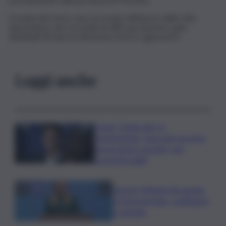
Si tratta del sesto caso accertato all’interno della città
piemontese, per un totale di 189 casi di peste suina
distribuiti fin qui tra Piemonte (122) e Liguria (67).
Leggi anche
Covid, ‘Conte-day’ in
commissione: “non sono un eroe
ma un uomo corretto, non
troverete nulla”
Guccini, Meloni: l’ho amato
e mi ha formato, continuerò
a cantarlo