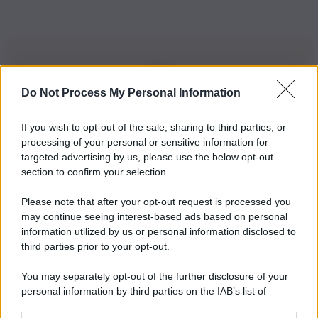
Do Not Process My Personal Information
Iscriviti alla nostra Newsletter
If you wish to opt-out of the sale, sharing to third parties, or
Iscriviti alla nostra newsletter per non perdere le ultime
processing of your personal or sensitive information for
novità
targeted advertising by us, please use the below opt-out
section to confirm your selection.
Iscriviti Ora
Please note that after your opt-out request is processed you
may continue seeing interest-based ads based on personal
information utilized by us or personal information disclosed to
third parties prior to your opt-out.
You may separately opt-out of the further disclosure of your
personal information by third parties on the IAB’s list of
© 2026 | Ediservice s.r.l. 95126 Catania – Via Principe
downstream participants.