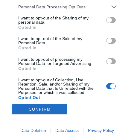
Nicola, 22 – P.IVA: 01153210875 – Cciaa Catania n.
Personal Data Processing Opt Outs
This information may also be disclosed by us to third parties
01153210875 – Quotidiano di Sicilia usufruisce dei
on the IAB’s List of Downstream Participants that may further
contributi di cui al D.lgs n. 70/2017
I want to opt-out of the Sharing of my
disclose it to other third parties.
personal data.
Opted In
I want to opt-out of the Sale of my
Personal Data.
Chi Siamo
Opted In
Fondazione Etica e Valori Marilù Tregua
Fondatore Carlo Alberto Tregua
Lavora con noi
I want to opt-out of processing my
Personal Data for Targeted Advertising.
Gerenza
Opted In
I want to opt-out of Collection, Use,
Retention, Sale, and/or Sharing of my
Personal Data that Is Unrelated with the
Purposes for which it was collected.
Opted Out
Scarica l’app
CONFIRM
Privacy Policy
Preferenze Privacy
Data Deletion
Data Access
Privacy Policy