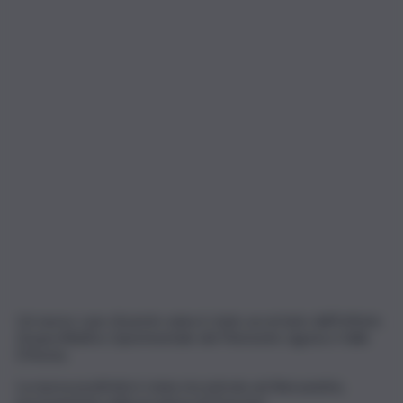
Un nuovo caso di peste suina è stato accertato dall’Istituto
Zooprofilattico Sperimentale del Piemonte Liguria e Valle
D’Aosta.
La nuova positività è stata riscontrata ad Alessandria,
precisamente nella provincia di Ponzone.