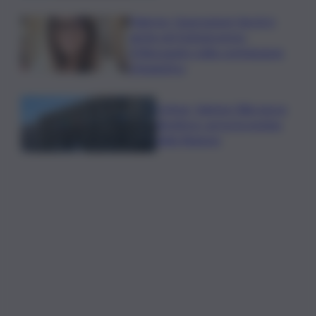
Palermo, l’operazione Varchi è
anche nel Sottogoverno:
D’Alessandro nella commissione
Urbanistica
Cefpas, Sabrina Cillia nuova
direttrice: arriva la nomina
della Regione