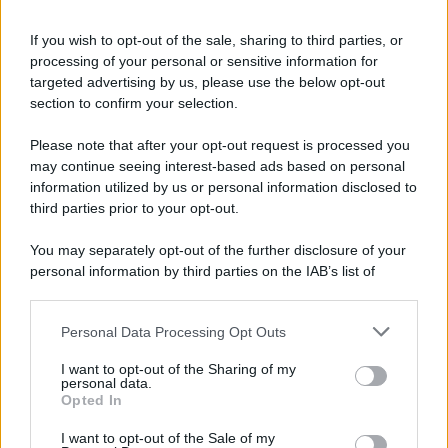
Iscriviti alla nostra Newsletter
If you wish to opt-out of the sale, sharing to third parties, or
Iscriviti alla nostra newsletter per non perdere le ultime
processing of your personal or sensitive information for
novità
targeted advertising by us, please use the below opt-out
section to confirm your selection.
Iscriviti Ora
Please note that after your opt-out request is processed you
may continue seeing interest-based ads based on personal
information utilized by us or personal information disclosed to
third parties prior to your opt-out.
You may separately opt-out of the further disclosure of your
personal information by third parties on the IAB’s list of
© 2026 | Ediservice s.r.l. 95126 Catania – Via Principe
downstream participants.
Nicola, 22 – P.IVA: 01153210875 – Cciaa Catania n.
Personal Data Processing Opt Outs
This information may also be disclosed by us to third parties
01153210875 – Quotidiano di Sicilia usufruisce dei
on the IAB’s List of Downstream Participants that may further
contributi di cui al D.lgs n. 70/2017
I want to opt-out of the Sharing of my
disclose it to other third parties.
personal data.
Opted In
I want to opt-out of the Sale of my