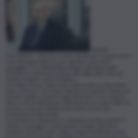
TORINO
(ITALPRESS) – “Sarà uno scontro diretto per il quarto posto.
Una sfida importante ma non decisiva, sarà un bel
passaggio”. Così Massimiliano Allegri, allenatore della
Juventus, in conferenza stampa alla vigilia della sfida del
Gewiss Stadium contro l’Atalanta.
Una sfida che per i bianconeri rappresenta un importante
banco di prova: “Loro hanno dimostrato di poter lottare per
le prime quattro posizioni negli ultimi anni. E’ una squadra
fisica e sarà arrabbiata per l’eliminazione in Coppa Italia. Per
portare a casa un risultato importante servirà una
prestazione di alto livello”.
La Juventus in campionato è imbattuta da dieci partite (7
vittorie, 3 pareggi) e vuole tentare l’assalto alle prime
posizioni, anche se Inter, Milan e Napoli sembrano ormai
essere troppo distanti: “Dobbiamo fare un passo alla volta –