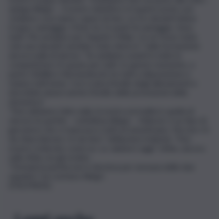
spiega Allegri -. Il nostro obiettivo è il quarto posto, poi
vediamo cosa siamo capaci di fare. Le tre davanti hanno
troppo vantaggio, l’Inter ha 11 punti di vantaggio. Sono
tanti. Più semplice per Napoli e Milan. Ce ne fosse stata
solo una davanti sarebbe stato diverso”. Sulla formazione
ancora nulla di deciso: “Se andiamo avanti in tutte le
competizioni c’è spazio per tutti. In questo momento, a
parte Chiellini e Bernardeschi, ho tutti a disposizione e
stanno tutti bene. Così si alza il livello degli allenamenti e
dovrebbe alzarsi anche il livello delle prestazioni della
domenica”.
“Non abbiamo fatto nulla, la nostra normalità è quella di
vincere le partite – sottolinea Allegri -. Vlahovic è un tipo di
giocatore che ci mancava e tutti ne beneficiano. Ma non c’è
da chiacchierare c’è da fare”. Sull’ipotesi tridente: “Può
essere schierato come no. Lo valuterò oggi”. Infine, ancora
sulla sfida con gli orobici:
“Domani la partita non è decisiva per nessuna delle due
squadre”, ha concluso Allegri.
(ITALPRESS).