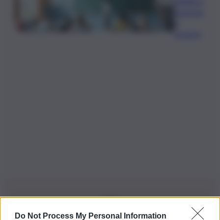
didattica
insegnan
ti
incapaci
Do Not Process My Personal Information