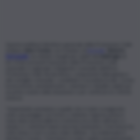
Questa mattina il direttore generale della Protezione Civile
siciliana,
Salvo Cocina
, con il sindaco di
Acireale
,
Roberto
Barbagallo
, ha visitato i luoghi più colpiti dal
nubifragio
di
ieri. Erano presenti funzionari della Protezione Civile
nazionale e regionale, il dirigente comunale dell’Area
Protezione Civile Nicola Russo, componenti della giunta e
del consiglio comunale, i carabinieri e la polizia locale. Cocina
ha incontrato amministratori, volontari e cittadini colpiti per
un primo esame della situazione e per verificare le criticità
emerse.
“Innanzitutto pensiamo a quello che è stato scongiurato
sotto una pioggia così forte e violenta. Il giorno prima è
stata data una preallerta, il sistema era stato attivato e i
sindaci e i volontari hanno lavorato benissimo. Il territorio ha
retto bene e non ci sono state vittime,- ha evidenziato il
direttore Cocina-. Il territorio è stato colpito pesantemente