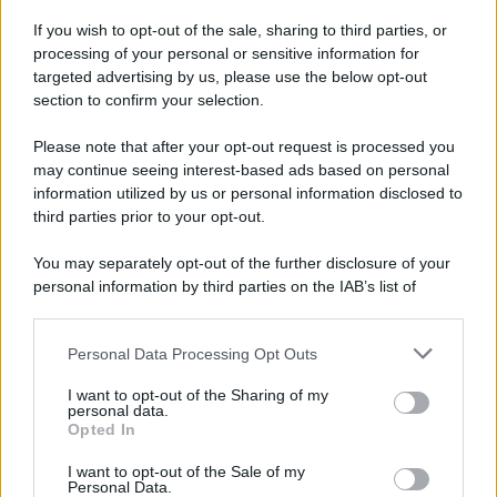
Iscriviti alla nostra Newsletter
If you wish to opt-out of the sale, sharing to third parties, or
Iscriviti alla nostra newsletter per non perdere le ultime
processing of your personal or sensitive information for
novità
targeted advertising by us, please use the below opt-out
section to confirm your selection.
Iscriviti Ora
Please note that after your opt-out request is processed you
may continue seeing interest-based ads based on personal
information utilized by us or personal information disclosed to
third parties prior to your opt-out.
You may separately opt-out of the further disclosure of your
personal information by third parties on the IAB’s list of
© 2026 | Ediservice s.r.l. 95126 Catania – Via Principe
downstream participants.
Nicola, 22 – P.IVA: 01153210875 – Cciaa Catania n.
Personal Data Processing Opt Outs
This information may also be disclosed by us to third parties
01153210875 – Quotidiano di Sicilia usufruisce dei
on the IAB’s List of Downstream Participants that may further
contributi di cui al D.lgs n. 70/2017
I want to opt-out of the Sharing of my
disclose it to other third parties.
personal data.
Opted In
I want to opt-out of the Sale of my
Personal Data.
Chi Siamo