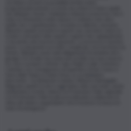
cerchiamo di avere la possibilità di intervenire
programmaticamente, in modo da evitare in futuro quello
che abbiamo vissuto. Dobbiamo tuttavia riconoscere che è
stato un fenomeno molto intenso e violento, ben oltre
quello che ci aspettavamo. Eravamo in allarme, avevamo
disposto quanto previsto in questi casi, avevamo chiuso le
scuole e avevamo fatto quanto è giusto fare ogniqualvolta
ci sia anche solo la preoccupazione. La sicurezza è al primo
posto. La situazione era molto complicata, ma il territorio ha
tenuto. Abbiamo avuto tanti allagamenti di seminterrati e
garage e le strade non erano percorribili, ma sono emerse
tre vere e proprie criticità: Capo Mulini, il viale Cristoforo
Colombo con conseguenze sul quartiere di San Cosmo e
l’area della Timpa su Santa Tecla, su cui dobbiamo
intervenire,- ha dichiarato il sindaco Roberto Barbagallo-.
Ringrazio quanti tra ieri e oggi hanno dato una mano, anche
mettendosi a rischio. Adesso la Protezione Civile regionale
e la Protezione Civile locale procederanno a elaborare la
stima dei danni e auspichiamo che il Governo riconosca lo
stato di emergenza”.