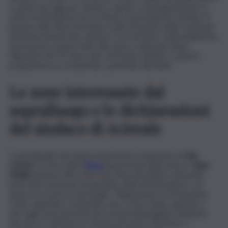
e siamo qui oggi per vedere i danni e i presupposti per lo
stato di emergenza di cui riferirò al presidente Schifani. Si
passerà alla stima dei danni e alla rimozione delle eventuali
situazioni di pericolo. Questo è un territorio vulnerabilissimo,
da un primo esame fatto alle opere realizzate dopo
l’alluvione del ‘95 devo dire che hanno aiutato e questo
programma va completato, partendo dai fiumi”.
Le zone interessate dal
sopralluogo e le dichiarazioni
del sindaco di Acireale
I sopralluoghi che hanno interessato il quartiere di
San
Cosmo
, la zona della
Timpa
interessata dalla frana e
Capo
Mulini
saranno utili a fare una stima dei danni e dei primi
interventi necessari di ripristino delle infrastrutture e di
messa in sicurezza dei luoghi. “Ringraziamo la Protezione
Civile regionale e nazionale, che si sono subito attivate e
che oggi sono presenti nei Comuni danneggiati. Abbiamo
discusso e valutato le criticità sul nostro territorio e