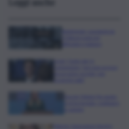
Leggi anche
Bitdefender: popolarità de
L’Odissea usata per
diffondere malware
Covid, ‘Conte-day’ in
commissione: “non sono un eroe
ma un uomo corretto, non
troverete nulla”
Guccini, Meloni: l’ho amato
e mi ha formato, continuerò
a cantarlo
Palermo, l’operazione Varchi è