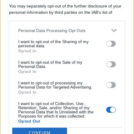
You may separately opt-out of the further disclosure of your
personal information by third parties on the IAB’s list of
© 2026 | Ediservice s.r.l. 95126 Catania – Via Principe
downstream participants.
Nicola, 22 – P.IVA: 01153210875 – Cciaa Catania n.
Personal Data Processing Opt Outs
This information may also be disclosed by us to third parties
01153210875 – Quotidiano di Sicilia usufruisce dei
on the IAB’s List of Downstream Participants that may further
contributi di cui al D.lgs n. 70/2017
I want to opt-out of the Sharing of my
disclose it to other third parties.
personal data.
Opted In
I want to opt-out of the Sale of my
Personal Data.
Chi Siamo
Opted In
Fondazione Etica e Valori Marilù Tregua
Fondatore Carlo Alberto Tregua
Lavora con noi
I want to opt-out of processing my
Personal Data for Targeted Advertising.
Gerenza
Opted In
I want to opt-out of Collection, Use,
Retention, Sale, and/or Sharing of my
Personal Data that Is Unrelated with the
Purposes for which it was collected.
Opted Out
Scarica l’app
CONFIRM