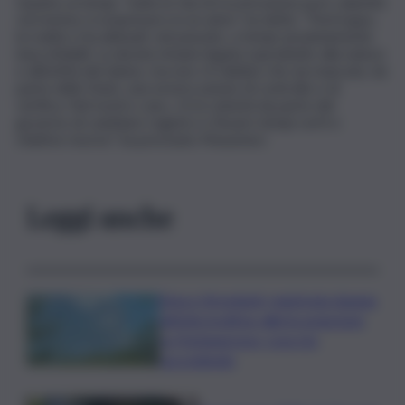
Quanto ai tempi, “tutte le fasi di ricostruzione post calamità
vorremmo si esaurissero in un anno”, ha detto. “Purtroppo,
la realtà ci ha abituati, nel passato, a tempi assolutamente
inaccettabili. La durata rimane legata soprattutto alla natura
e all’entità del danno, ma non c’è dubbio che sia mancata, da
parte dello Stato, una severa azione di controllo e di
verifica. Nel nostro caso, c’è la volontà da parte del
governo di cambiare registro e fissare tempi certi e
relative risorse”, ha precisato Musumeci
Leggi anche
Etna e Stromboli, registrata doppia
attività eruttiva: allerta arancione
su Fontanarossa, cosa sta
succedendo