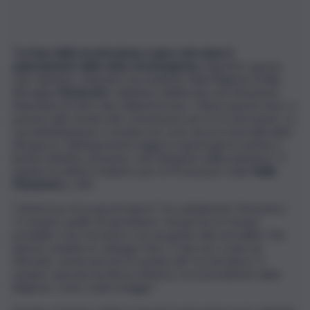
“La fase della ricostruzione si apre solo dopo il
superamento dello stato di emergenza
. A gestire questa
fase abbiamo chiamato il presidente della Regione Emilia
Romagna
Bonaccini
e abbiamo deliberato una dotazione
finanziaria di oltre due miliardi di euro. Chiusa questa fase, si
passerà alla nomina del commissario per la ricostruzione. La
sua individuazione e nomina non sono ancora temi all’ordine
del giorno. Sull’argomento leggo in questi giorni notizie e
ipotesi dettate, presumo, solo dal gusto della polemica”. E’
quanto ha detto il ministro per la Protezione civile
Nello
Musumeci,
a QN.
“L’interesse di un governatore”, ha sottolineato Musumeci,
“è sempre quello di ripristinare, nel più breve tempo
possibile, il suo territorio e la sua gente alla normalità. Che
questo risultato lo ottenga Tizio o Caio non credo sia
rilevante, anche perché la nomina del ‘ricostruttore’ è
sempre operata da Roma d’intesa con il presidente della
Regione, come vuole la legge”.