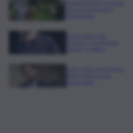
Vendemmia 2026, R. Toscana
riduce le rese di quattro
Denominazioni
Guccini, Vasco: Ciao
Francesco, tu eri il grande
Maestro, io l’allievo
Covid, Conte: mai commessi
illeciti, potete scavare
quanto volete