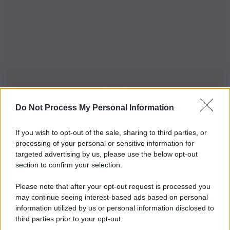
Do Not Process My Personal Information
Iscriviti alla nostra Newsletter
If you wish to opt-out of the sale, sharing to third parties, or
Iscriviti alla nostra newsletter per non perdere le ultime
processing of your personal or sensitive information for
novità
targeted advertising by us, please use the below opt-out
section to confirm your selection.
Iscriviti Ora
Please note that after your opt-out request is processed you
may continue seeing interest-based ads based on personal
information utilized by us or personal information disclosed to
third parties prior to your opt-out.