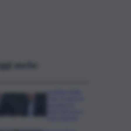
ggi anche
Joe Biden, il figlio
rivela: “Il cancro di
mio padre si è
diffuso alle ossa, è
molto doloroso”