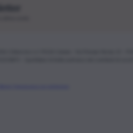
letter
le ultime novità
26 | Ediservice s.r.l. 95126 Catania – Via Principe Nicola, 22 – P
3210875 – Quotidiano di Sicilia usufruisce dei contributi di cui al
Alberto Tregua
Lavora con noi
Gerenza