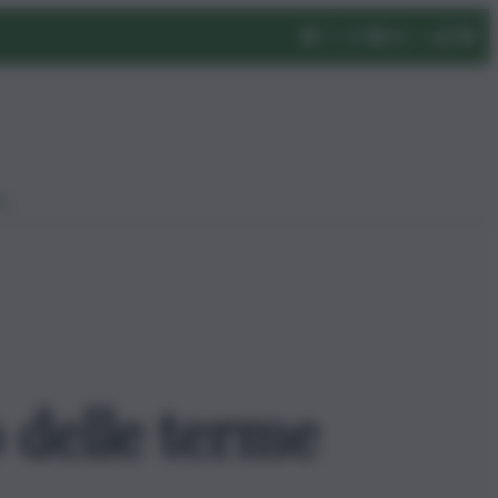
eo
o delle terme