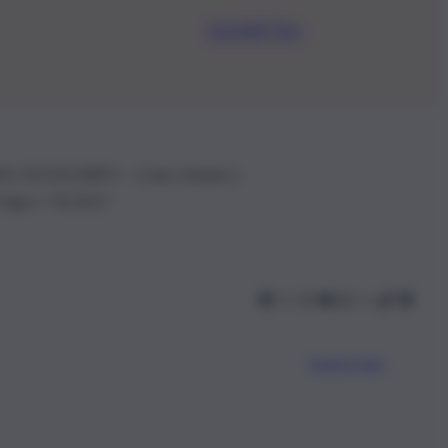
Iscriviti Ora
.IVA: 01153210875 – Cciaa Catania n.
 D.lgs n. 70/2017
Scarica l’app