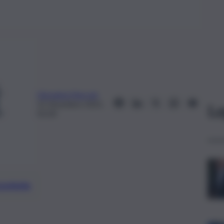
Giovanna Naccari
21 Dicembre 2021,
Le
01:30
preferite