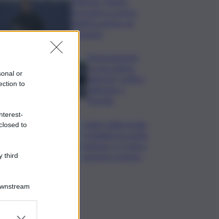
Zelensky: Stiamo
lavorando su nostra
balistica anche con
Leonardo
Tamponamento
tra più vetture
sonal or
sulla A29, traffico
ection to
rallentato a
Torretta
nterest-
Codice della strada,
closed to
si studiano le novità:
patente a 17 anni e
sorpasso a destra
 third
Downstream