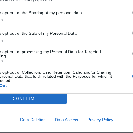
a; Fondazione casa dei bambini Sangiorgio Gualtieri di
rofio Concezione di Salemi.
o opt-out of the Sharing of my personal data.
l’ambito dell’esame del disegno di legge in materia di
In
ncenzo Florio Trapani Birgi.
 presìdi ospedalieri di Enna, Leonforte, Nicosia e Piazza
o opt-out of the Sale of my Personal Data.
inano il testo sugli aspetti igienico sanitari per la
In
 delle piscine. In calendario è previsto anche il parere
enza di genere.
to opt-out of processing my Personal Data for Targeted
ing.
n materia di attuazione della strategia nazionale per le aree
In
2021/2027.
o opt-out of Collection, Use, Retention, Sale, and/or Sharing
ismo
ersonal Data that Is Unrelated with the Purposes for which it
si occupa del fenomeno che interessa il comune di
lected.
Out
hiesta sui minori disagiati, ascolta gli assessori ai Servizi
il dirigente generale del dipartimento regionale della
CONFIRM
Data Deletion
Data Access
Privacy Policy