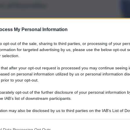
i all’Assemblea
ocess My Personal Information
to opt-out of the sale, sharing to third parties, or processing of your per
formation for targeted advertising by us, please use the below opt-out s
 selection.
 that after your opt-out request is processed you may continue seeing i
ased on personal information utilized by us or personal information dis
 prior to your opt-out.
rately opt-out of the further disclosure of your personal information by
he IAB’s list of downstream participants.
la valorizzazione dei beni confiscati alla criminalità
tion may also be disclosed by us to third parties on the IAB’s List of 
ffari istituzionali.
 that may further disclose it to other third parties.
le nomine dei commissari straordinari nelle Ipab: Santa
l Data Processing Opt Outs