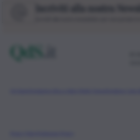
Iscriviti alla nostra News
Iscriviti alla nostra newsletter per non perdere 
© 20
0115
Chi Siamo
Fondazione Etica e Valori Marilù Tregua
Fondatore Carlo 
Privacy Policy
Preferenze Privacy