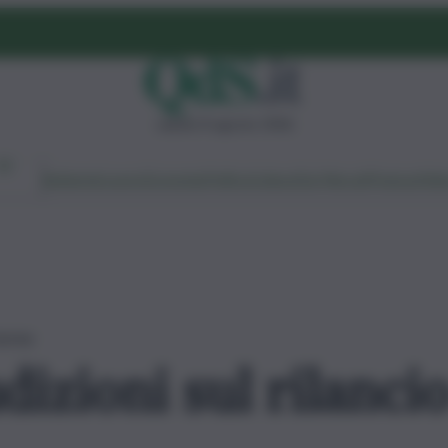
sabato 8 agosto 2026
Ambiente
Lavoro
Economia
Politica
Cultura
Dai Mercati
Podcast
Vid
 terme
izioni sul rilanci