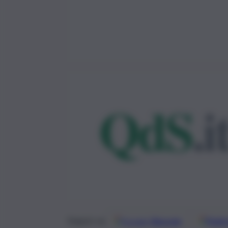
Google
Discover
Fonti 
Seguici su