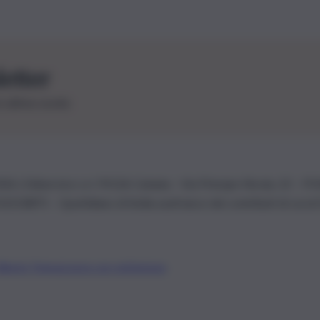
letter
le ultime novità
26 | Ediservice s.r.l. 95126 Catania – Via Principe Nicola, 22 – P
3210875 – Quotidiano di Sicilia usufruisce dei contributi di cui al
Alberto Tregua
Lavora con noi
Gerenza