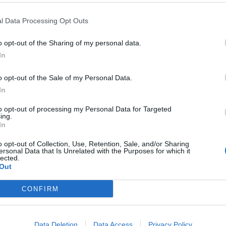
e e della regina britannici,
Carlo e Camilla,
bloccando il
l Data Processing Opt Outs
si in custodia, ha annunciato la polizia. Con un comunicato
o opt-out of the Sharing of my personal data.
to di voler dimostrare che “non possiamo andare avanti con
In
o opt-out of the Sale of my Personal Data.
In
to opt-out of processing my Personal Data for Targeted
ing.
In
o opt-out of Collection, Use, Retention, Sale, and/or Sharing
ersonal Data that Is Unrelated with the Purposes for which it
lected.
Out
CONFIRM
Data Deletion
Data Access
Privacy Policy