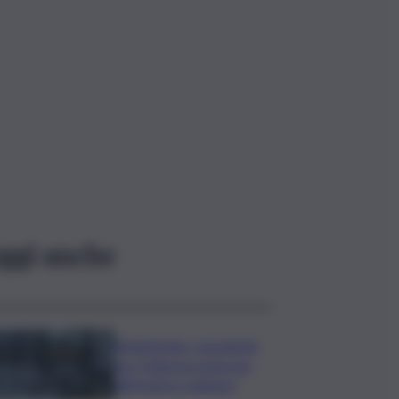
ggi anche
Bitdefender: popolarità
de L’Odissea usata per
diffondere malware