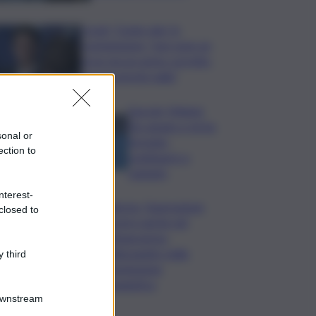
Covid, ‘Conte-day’ in
commissione: “non sono un
eroe ma un uomo corretto,
non troverete nulla”
Guccini, Meloni:
l’ho amato e mi ha
sonal or
formato,
ection to
continuerò a
cantarlo
nterest-
Palermo, l’operazione
closed to
Varchi è anche nel
Sottogoverno:
D’Alessandro nella
 third
commissione
Urbanistica
Downstream