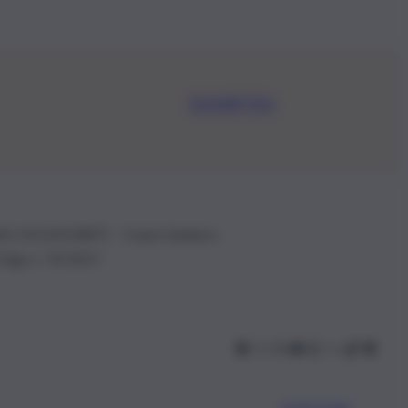
Iscriviti Ora
.IVA: 01153210875 – Cciaa Catania n.
 D.lgs n. 70/2017
Scarica l’app