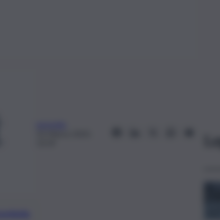
epmedia
31 Marzo 2023,
Le
13:19
preferite