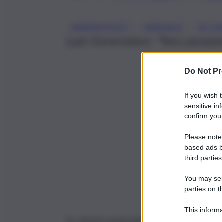
, 
, 
AMBIENTALISTI
AMBURGO
RE CA
Last Generation: “Non possiam
Do Not Pr
If you wish 
sensitive in
confirm your
Please note
based ads b
third parties
You may sepa
parties on t
This informa
Tre attivisti ambientalisti del gruppo Last Ge
Participants