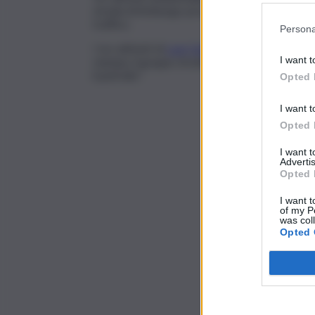
strada di Amburgo poco prima della visita del r
traffico.
Persona
I tre attivisti di
Last Generation
sono stati pre
I want t
stampa, il gruppo di ambientalisti ha afferma
il petrolio”.
Opted 
I want t
Opted 
I want 
Advertis
Opted 
I want t
of my P
was col
Opted 