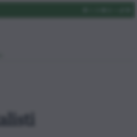
eo
listi