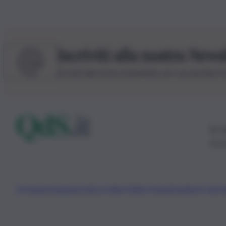
Iscriviti alla nostra News
Iscriviti alla nostra newsletter per non perdere 
© 20
0115
Chi Siamo
Fondazione Etica e Valori Marilù Tregua
Fondatore Carlo 