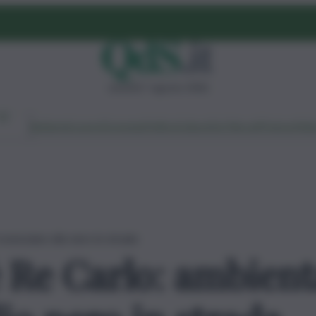
venerdì 7 agosto 2026
Ambiente
Lavoro
Economia
Politica
Cultura
Dai Mercati
Podcast
Vid
ovesciano olio nero in strada
 Re Carlo: ambienta