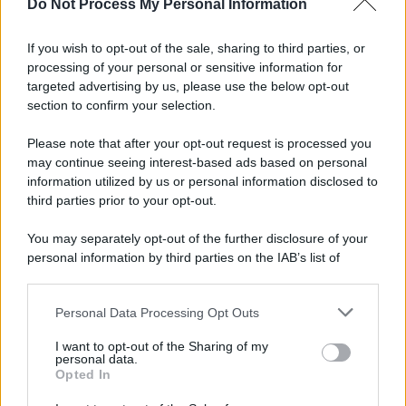
Do Not Process My Personal Information
Iscriviti alla nostra Newsletter
If you wish to opt-out of the sale, sharing to third parties, or
Iscriviti alla nostra newsletter per non perdere le ultime
processing of your personal or sensitive information for
novità
targeted advertising by us, please use the below opt-out
section to confirm your selection.
Iscriviti Ora
Please note that after your opt-out request is processed you
may continue seeing interest-based ads based on personal
information utilized by us or personal information disclosed to
third parties prior to your opt-out.
You may separately opt-out of the further disclosure of your
personal information by third parties on the IAB’s list of
© 2026 | Ediservice s.r.l. 95126 Catania – Via Principe
downstream participants.
Nicola, 22 – P.IVA: 01153210875 – Cciaa Catania n.
Personal Data Processing Opt Outs
This information may also be disclosed by us to third parties
01153210875 – Quotidiano di Sicilia usufruisce dei
on the IAB’s List of Downstream Participants that may further
contributi di cui al D.lgs n. 70/2017
I want to opt-out of the Sharing of my
disclose it to other third parties.
personal data.
Opted In