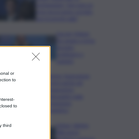
commissione: “non sono un
eroe ma un uomo corretto,
non troverete nulla”
Guccini, Meloni:
l’ho amato e mi ha
formato,
continuerò a
cantarlo
sonal or
Palermo, l’operazione
ection to
Varchi è anche nel
Sottogoverno:
D’Alessandro nella
nterest-
commissione
closed to
Urbanistica
Cefpas, Sabrina
 third
Cillia nuova
direttrice: arriva la