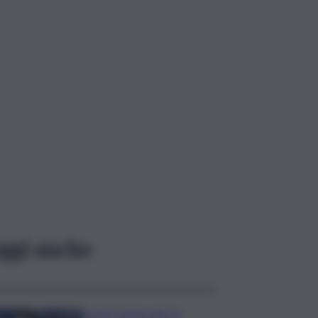
ggi anche
Covid, ‘Conte-day’ in