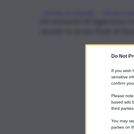
, 
FESTIVAL DI SANREMO
RICCHI E PO
Un momento di leggerezza e d
durante la serata finale di S
Do Not Pr
If you wish 
sensitive in
confirm your
Please note
based ads b
third parties
You may sepa
parties on t