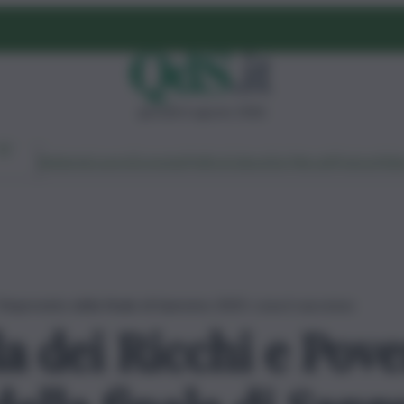
giovedì 6 agosto 2026
Ambiente
Lavoro
Economia
Politica
Cultura
Dai Mercati
Podcast
Vid
 l’imprevisto della finale di Sanremo 2025: cosa è successo
a dei Ricchi e Pover