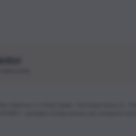
letter
le ultime novità
26 | Ediservice s.r.l. 95126 Catania – Via Principe Nicola, 22 – P
3210875 – Quotidiano di Sicilia usufruisce dei contributi di cui al