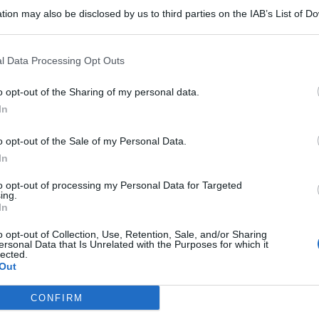
a
(dei
Ricchi e poveri
,
ndr
)?”: sulle note di “Ma non tutta la
tion may also be disclosed by us to third parties on the IAB’s List of 
o Conti ha accolto brevemente
Brenda Lodigiani
,
 that may further disclose it to other third parties.
 della “brunetta” dei Ricchi e Poveri.
l Data Processing Opt Outs
eri a Sanremo 2025? Cosa è
o opt-out of the Sharing of my personal data.
In
a non tutta la vita
“: il brano sanremese dei Ricchi e Poveri
o opt-out of the Sale of my Personal Data.
ttatori della finale di Sanremo sono di certo rimasti
In
ano che è stato in gara lo scorso anno e visto una donna
are sul palco senza preavviso. E no, non era Angela dei
to opt-out of processing my Personal Data for Targeted
ing.
In
mento e leggerezza è stata
Brenda Lodigiani
, attrice e
i e Poveri
uno dei suoi personaggi meglio riusciti. Un
o opt-out of Collection, Use, Retention, Sale, and/or Sharing
ersonal Data that Is Unrelated with the Purposes for which it
da due momenti un po’ più seri: l’esibizione di Cristicchi
lected.
so di
Edoardo Bove
, il centrocampista della Fiorentina
Out
ampo
, che ha portato la sua testimonianza sul palco
CONFIRM
t, news e aggiornamenti CLICCA QUI