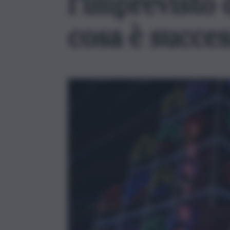
l’imprevisto 
cosa è succe