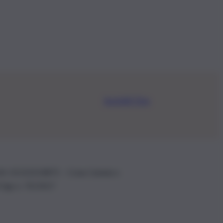
Iscriviti Ora
.IVA: 01153210875 – Cciaa Catania n.
 D.lgs n. 70/2017