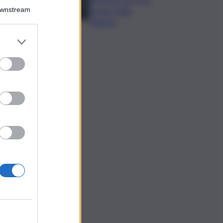
Downstream
nomina della
Regione