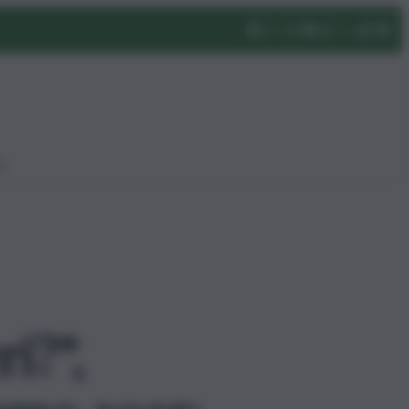
eo
i?”,