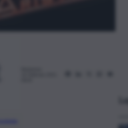
Redazione
16 Febbraio 2025,
00:05
Le
preferite