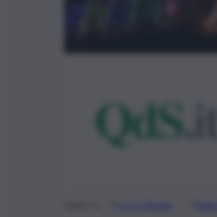
Google
Discover
Fonti 
Seguici su