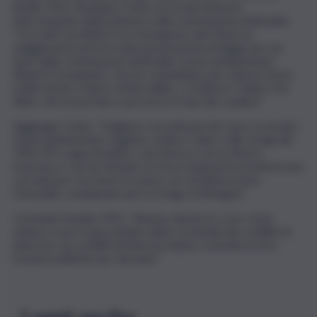
leader M5s Giuseppe Conte sui social network,
intervenendo nella polemica sulla commissione Antimafia.
“Con tutti i problemi e le emergenze del Paese la
maggioranza porta in aula una proposta di legge per far
fuori dalla commissione antimafia i nostri parlamentari
Roberto Scarpinato, che ha combattuto per tutta la vita le
mafie anche a fianco di Borsellino, e Federico Cafiero De
Raho, che ha portato a processo il clan dei casalesi”.
Aggiunge Conte: “Vogliono cacciarli perché sono scomodi: i
nostri parlamentari vogliono vederci chiaro sulle stragi del
1992-93 e approfondire i vari intrecci con la destra
eversiva e i servizi deviati. Le forze al governo preferiscono
cacciarli per riscrivere la storia con chi abbracciava
Ciavardini, condannato per la strage di Bologna”.
Conclude il leader M5s: “Almeno dicano le cose come
stanno e non si nascondano dietro la bufala dei conflitti di
interessi: sui conflitti di interessi hanno costruito le loro
fortune politiche per decenni”.