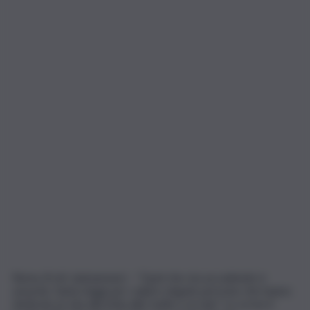
Roma, 8 ott. (askanews) – “Quel che sta accadendo è
assurdo: fanno leggi per colpire singole persone che hanno
dedicato la vita alla lotta alle mafie e ai clan”. Lo scrive il