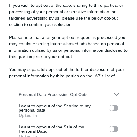
Iscriviti alla nostra Newsletter
If you wish to opt-out of the sale, sharing to third parties, or
Iscriviti alla nostra newsletter per non perdere le ultime
processing of your personal or sensitive information for
novità
targeted advertising by us, please use the below opt-out
section to confirm your selection.
Iscriviti Ora
Please note that after your opt-out request is processed you
may continue seeing interest-based ads based on personal
information utilized by us or personal information disclosed to
third parties prior to your opt-out.
You may separately opt-out of the further disclosure of your
personal information by third parties on the IAB’s list of
© 2026 | Ediservice s.r.l. 95126 Catania – Via Principe
downstream participants.
Nicola, 22 – P.IVA: 01153210875 – Cciaa Catania n.
Personal Data Processing Opt Outs
This information may also be disclosed by us to third parties
01153210875 – Quotidiano di Sicilia usufruisce dei
on the IAB’s List of Downstream Participants that may further
contributi di cui al D.lgs n. 70/2017
I want to opt-out of the Sharing of my
disclose it to other third parties.
personal data.
Opted In
I want to opt-out of the Sale of my
Personal Data.
Chi Siamo
Opted In