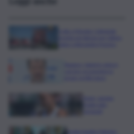
Leggi anche
Crollo a Messina, Cattedrale
gremita nel silenzio per l’ultimo
saluto a Alessandra Frazzica
Roggero, Salvini lo visita in
carcere: no pressioni su
grazia, profilo basso
Tennis, Jasmine
Paolini salta
Cincinnati
Arabia Saudita-Pakistan-