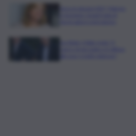
Verso le elezioni 2027, Palermo
in fermento: l’avanti tutta di
Varchi agita il centrodestra
Joe Biden, il figlio rivela: “Il
cancro di mio padre si è diffuso
alle ossa, è molto doloroso”