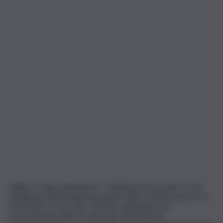
Milano, 12 giu. (askanews) – L’Antitrust ha accolto e reso
obbligatori gli impegni presentati dalla società francese La
Fourchette, cui fa capo TheFork, piattaforma di
prenotazione online di ristoranti. L’Autorità ha