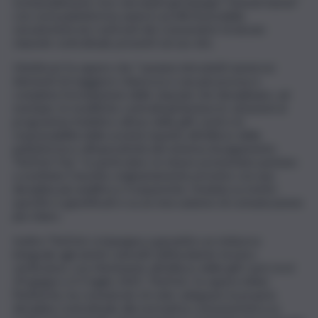
sostanzialmente reso vincolanti gli impegni “ritenuti idonei”
con cui la piattaforma sanerà i profili di possibile
vessatorietà nei confronti dei consumatori di alcune
clausole contrattuali, presenti sul suo sito.
L’Antitrust fa sapere che “saranno introdotti numerosi
elementi di maggiore chiarezza e una più precisa e
completa formulazione delle clausole che disciplinano, ad
esempio, le modifiche contrattuali (incluse le variazioni al
programma fedeltà e all’uso delle gift card) e le
responsabilità della società rispetto all’utilizzo della
piattaforma e all’operatività del sistema di pagamento
TheFork Pay”. In particolare, le misure presentate puntano
a sostituire l’assetto originariamente previsto con una
disciplina più analitica e trasparente, fondata su motivi
specifici e giustificati e su un meccanismo di comunicazione
più chiaro.
Inoltre TheFork si impegna a garantire un rimborso
integrale agli utenti coinvolti nell’incidente tecnico
verificatosi, con riferimento all’utilizzo delle gift card, tra il
29 giugno e il 2 luglio 2025. TheFork, fa sapere infine
l’Authority, ha comunicato di voler adeguare la propria
disciplina contrattuale alla normativa consumeristica su