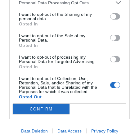
Personal Data Processing Opt Outs
This information may also be disclosed by us to third parties
01153210875 – Quotidiano di Sicilia usufruisce dei
on the IAB’s List of Downstream Participants that may further
contributi di cui al D.lgs n. 70/2017
I want to opt-out of the Sharing of my
disclose it to other third parties.
personal data.
Opted In
I want to opt-out of the Sale of my
Personal Data.
Chi Siamo
Opted In
Fondazione Etica e Valori Marilù Tregua
Fondatore Carlo Alberto Tregua
Lavora con noi
I want to opt-out of processing my
Personal Data for Targeted Advertising.
Gerenza
Opted In
I want to opt-out of Collection, Use,
Retention, Sale, and/or Sharing of my
Personal Data that Is Unrelated with the
Purposes for which it was collected.
Opted Out
Scarica l’app
CONFIRM
Privacy Policy
Preferenze Privacy
Data Deletion
Data Access
Privacy Policy