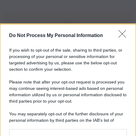
Do Not Process My Personal Information
Iscriviti alla nostra Newsletter
If you wish to opt-out of the sale, sharing to third parties, or
Iscriviti alla nostra newsletter per non perdere le ultime
processing of your personal or sensitive information for
novità
targeted advertising by us, please use the below opt-out
section to confirm your selection.
Iscriviti Ora
Please note that after your opt-out request is processed you
may continue seeing interest-based ads based on personal
information utilized by us or personal information disclosed to
third parties prior to your opt-out.
You may separately opt-out of the further disclosure of your
personal information by third parties on the IAB’s list of
© 2026 | Ediservice s.r.l. 95126 Catania – Via Principe
downstream participants.
Nicola, 22 – P.IVA: 01153210875 – Cciaa Catania n.