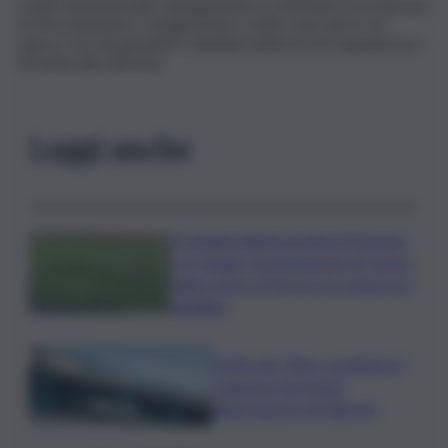
scala transnazionale, impegnandosi a estendere le proposte
di riformulazione e integrazione a tutti i mercati in cui
opera, così da garantire standard uniformi di trasparenza e
di tutela alla clientela.
Leggi anche
Il Catania elimina ai rigori il Vicenza
e si regala i trentaduesimi di Coppa
Italia contro il Parma: la cronaca e il
tabellino
Truffa del “finto carabiniere”,
catanese arrestato
all’aeroporto di Palermo