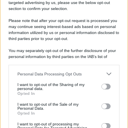
novità
targeted advertising by us, please use the below opt-out
section to confirm your selection.
Iscriviti Ora
Please note that after your opt-out request is processed you
may continue seeing interest-based ads based on personal
information utilized by us or personal information disclosed to
third parties prior to your opt-out.
You may separately opt-out of the further disclosure of your
personal information by third parties on the IAB’s list of
© 2026 | Ediservice s.r.l. 95126 Catania – Via Principe
downstream participants.
Nicola, 22 – P.IVA: 01153210875 – Cciaa Catania n.
Personal Data Processing Opt Outs
This information may also be disclosed by us to third parties
01153210875 – Quotidiano di Sicilia usufruisce dei
on the IAB’s List of Downstream Participants that may further
contributi di cui al D.lgs n. 70/2017
I want to opt-out of the Sharing of my
disclose it to other third parties.
personal data.
Opted In
I want to opt-out of the Sale of my
Personal Data.
Chi Siamo
Opted In
Fondazione Etica e Valori Marilù Tregua
Fondatore Carlo Alberto Tregua
Lavora con noi
I want to opt-out of processing my