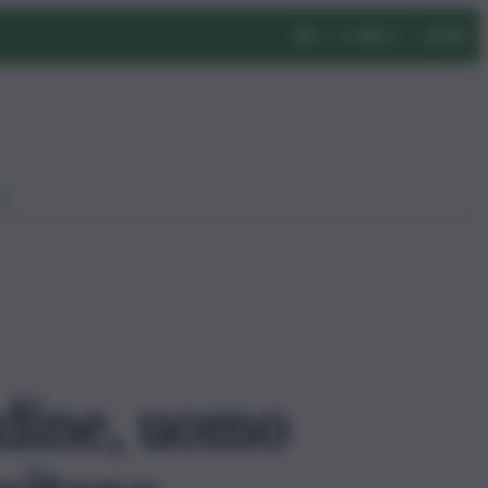
eo
udine, uomo