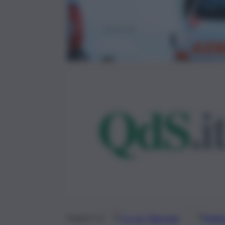
Google
Discover
Fonti 
Seguici su