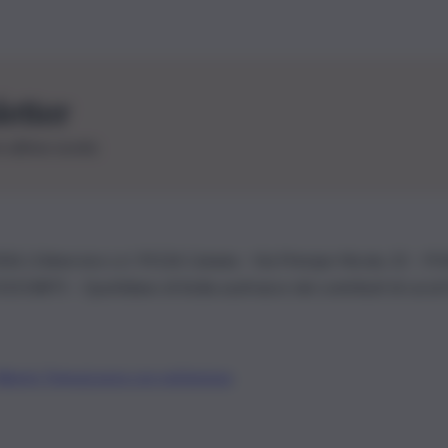
letter
le ultime novità
26 | Ediservice s.r.l. 95126 Catania – Via Principe Nicola, 22 – P
3210875 – Quotidiano di Sicilia usufruisce dei contributi di cui al
Alberto Tregua
Lavora con noi
Gerenza