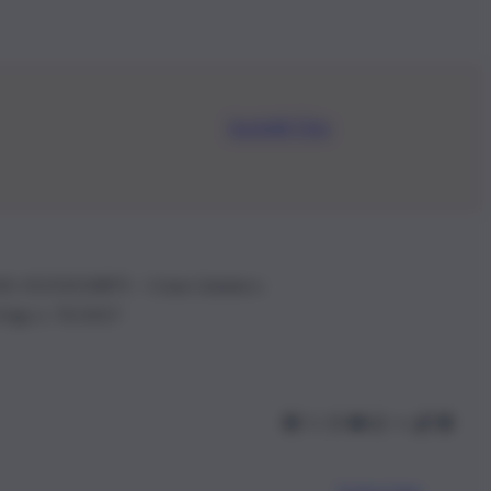
Iscriviti Ora
.IVA: 01153210875 – Cciaa Catania n.
 D.lgs n. 70/2017