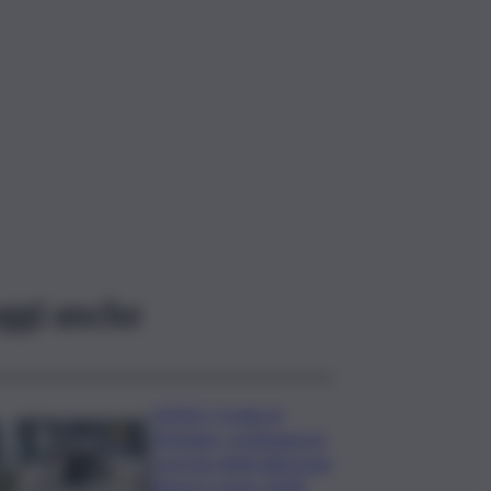
ggi anche
VIDEO | Crollo di
Pistunina, continuano le
ricerche degli ultimi due
dispersi: team USAR,