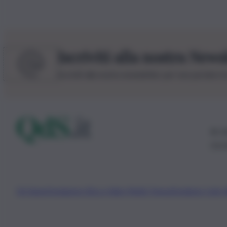
Iscriviti alla nostra News
Iscriviti alla nostra newsletter per non perdere 
© 20
0115
Chi Siamo
Fondazione Etica e Valori Marilù Tregua
Fondatore Carlo 