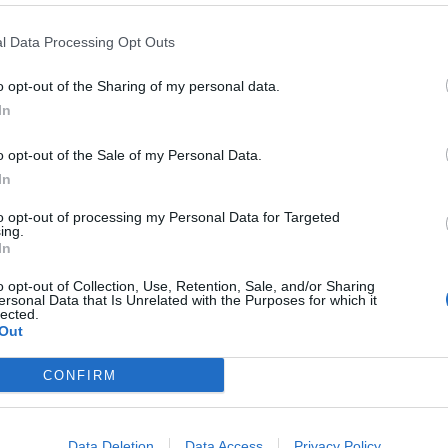
l Data Processing Opt Outs
re l’allarme i vicini di casa, che non avevano notizie della
o opt-out of the Sharing of my personal data.
in casa a Bagheria
In
o opt-out of the Sale of my Personal Data.
 Francesco Scaduto
. In seguito alla segnalazione dei vicini di
In
 vigili del fuoco e gli operatori del 118. I soccorritori,
mento, hanno fatto la terribile scoperta: il
corpo senza
to opt-out of processing my Personal Data for Targeted
re una settimana e che sia deceduto per cause naturali.
ing.
inieri per gli accertamenti del caso.
In
o opt-out of Collection, Use, Retention, Sale, and/or Sharing
Palermitano
ersonal Data that Is Unrelated with the Purposes for which it
lected.
Out
e – è stato trovato
morto in casa a Trappeto
, nel
sposta all’allarme lanciato dai vicini – hanno trovato il corpo
CONFIRM
vanzato stato di decomposizione
. Sul posto anche il
autorità competenti per le dovute indagini finalizzate a
Data Deletion
Data Access
Privacy Policy