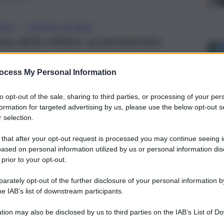
, 
RTO
MORTO IN CASA
 casa della vittima, un pensionato.
ocess My Personal Information
to opt-out of the sale, sharing to third parties, or processing of your per
formation for targeted advertising by us, please use the below opt-out s
 selection.
 that after your opt-out request is processed you may continue seeing i
ased on personal information utilized by us or personal information dis
 prior to your opt-out.
rately opt-out of the further disclosure of your personal information by
he IAB’s list of downstream participants.
tion may also be disclosed by us to third parties on the IAB’s List of 
ia di Palermo: un anziano di 88 anni è stato trovato
morto
 that may further disclose it to other third parties.