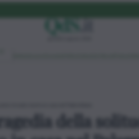
giovedì 6 agosto 2026
Ambiente
Lavoro
Economia
Politica
Cultura
Dai Mercati
Podcast
Vid
 uomo trovato morto in casa nel Palermitano
ragedia della solit