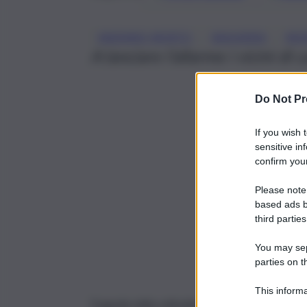
, 
, 
ANZIANO MORTO
BAGHERIA
MO
A lanciare l’allarme i vicini di
Do Not Pr
If you wish 
sensitive in
confirm your
Please note
based ads b
third parties
You may sepa
parties on t
This informa
Tragedia della solitudine a
Bagheria
in provinc
Participants