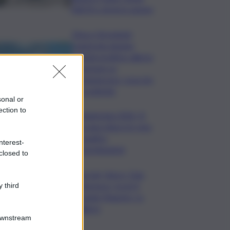
NBCR e droni in azione
Etna e Stromboli,
registrata doppia
attività eruttiva: allerta
arancione su
Fontanarossa, cosa sta
succedendo
sonal or
ection to
Vendemmia 2026, R.
Toscana riduce le rese
di quattro
nterest-
Denominazioni
closed to
Guccini, Vasco: Ciao
Francesco, tu eri il
 third
grande Maestro, io
l’allievo
Downstream