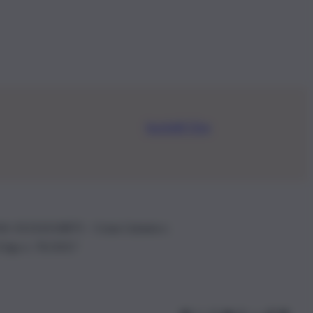
Iscriviti Ora
.IVA: 01153210875 – Cciaa Catania n.
 D.lgs n. 70/2017