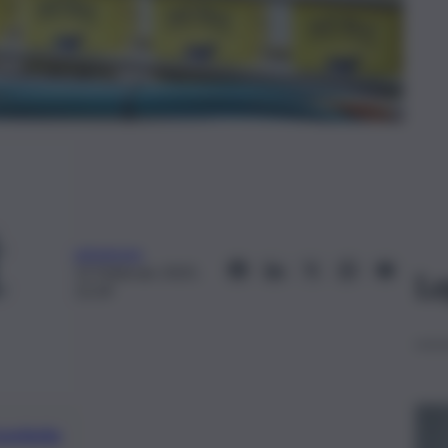
askanews
13 Febbraio 2025,
Le
15:39
preferite