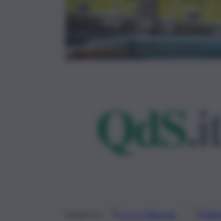
Google
Discover
Fonti 
Seguici su