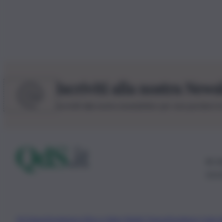
Iscriviti alla nostra News
Iscriviti alla nostra newsletter per non perdere 
© 20
0115
Chi Siamo
Fondazione Etica e Valori Marilù Tregua
Fondatore Carlo 