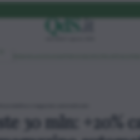
mercoledì 5 agosto 2026
Ambiente
Lavoro
Economia
Politica
Cultura
Dai Mercati
Podcast
Vid
tà produttiva e magazzino automatizzato
ste 30 mln: +20% c