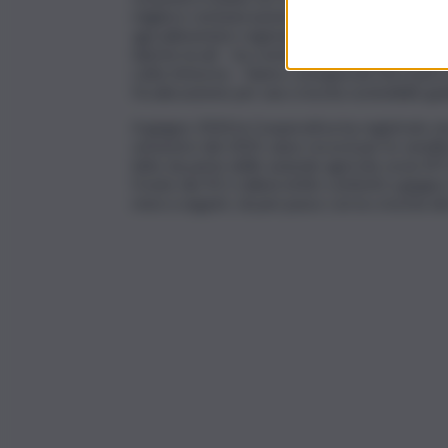
migliore remunerazione al socio, principale bal
agroalimentare regionale che garantisce un indo
tipiche locali – ha commentato Remigio Sequi
Latte Arborea – Siamo consapevoli che il perc
focalizzazione per una crescita sostenibile gu
A giugno 2024 la Cooperativa ha registrato si
semestre del 2023, anno record per le vendite
latte da parte delle aziende agricole socie (97,
fronte dei 95,1 milioni di litri conferiti a giug
mesi a seguire, di pari passo con la crescita d