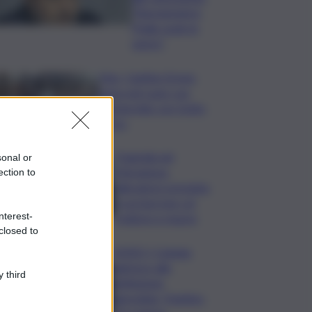
“Rassegnatevi,
l’Italia vuole le
opere”
Vino, Cantine Ermes
entra nel Lazio con
partnership con Gotto
d’Oro
Tragedia nel
sonal or
Messinese,
ection to
allevatore precipita
in un burrone col
nterest-
trattore e muore
closed to
VIDEO | Catania
aderisce alla
 third
definizione
agevolata, Trantino: