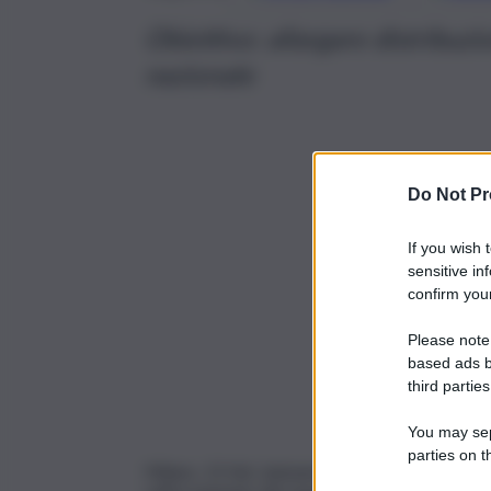
Obiettivo: allargare distribuzi
nazionale
Do Not Pr
If you wish 
sensitive in
confirm your
Please note
based ads b
third parties
You may sepa
parties on t
Milano, 13 feb. (askanews) – La cooperativa sa