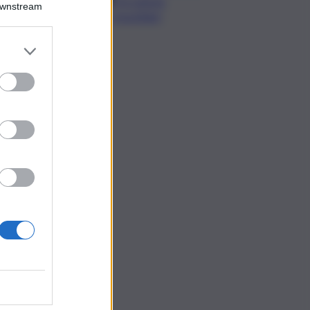
“Occasione
Downstream
irripetibile”