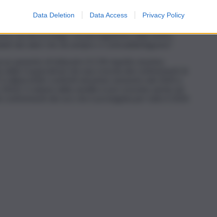
uardo con cui difendere e rafforzare il primo distretto
Data Deletion
Data Access
Privacy Policy
tto di circa 3mila unità e la salvaguardia di produzioni
, presidente e amministratore Delegato della Cooperativa
orso sia ancora lungo, ma perseguiremo nella nostra
idati dai valori che da sempre ci contraddistinguono”.
a un aumento di fatturato (+2,1% rispetto al primo
 della Cooperativa) che una crescita dei conferimenti di
2 milioni di litri conferiti nel primo semestre del 2024 a
no 2023). Il volume della vendite è poi cresciuto anche nei
ei conferimenti dei soci che è proseguita per tutto il 2024.