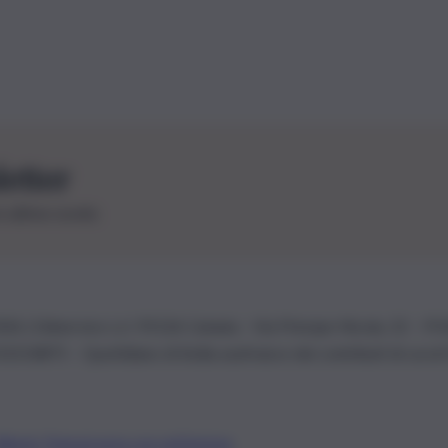
letter
le ultime novità
26 | Ediservice s.r.l. 95126 Catania – Via Principe Nicola, 22 – P
3210875 – Quotidiano di Sicilia usufruisce dei contributi di cui al
Alberto Tregua
Lavora con noi
Gerenza