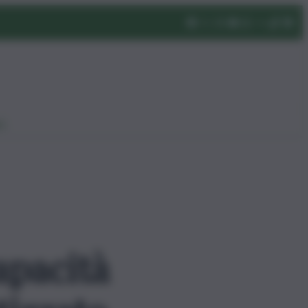
eo
apacità