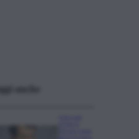
ggi anche
Ponte sullo
Stretto di
Messina, Salvini
alle opposizioni: