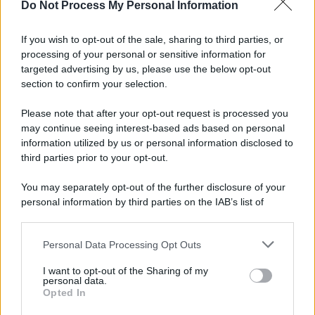
Do Not Process My Personal Information
Iscriviti alla nostra Newsletter
If you wish to opt-out of the sale, sharing to third parties, or
Iscriviti alla nostra newsletter per non perdere le ultime
processing of your personal or sensitive information for
novità
targeted advertising by us, please use the below opt-out
section to confirm your selection.
Iscriviti Ora
Please note that after your opt-out request is processed you
may continue seeing interest-based ads based on personal
information utilized by us or personal information disclosed to
third parties prior to your opt-out.
You may separately opt-out of the further disclosure of your
personal information by third parties on the IAB’s list of
© 2026 | Ediservice s.r.l. 95126 Catania – Via Principe
downstream participants.
Nicola, 22 – P.IVA: 01153210875 – Cciaa Catania n.
Personal Data Processing Opt Outs
This information may also be disclosed by us to third parties
01153210875 – Quotidiano di Sicilia usufruisce dei
on the IAB’s List of Downstream Participants that may further
contributi di cui al D.lgs n. 70/2017
I want to opt-out of the Sharing of my
disclose it to other third parties.
personal data.
Opted In