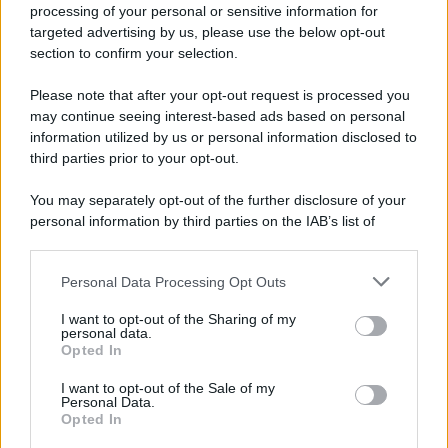
Iscriviti alla nostra newsletter per non perdere le ultime
processing of your personal or sensitive information for
novità
targeted advertising by us, please use the below opt-out
section to confirm your selection.
Iscriviti Ora
Please note that after your opt-out request is processed you
may continue seeing interest-based ads based on personal
information utilized by us or personal information disclosed to
third parties prior to your opt-out.
You may separately opt-out of the further disclosure of your
personal information by third parties on the IAB’s list of
© 2026 | Ediservice s.r.l. 95126 Catania – Via Principe
downstream participants.
Nicola, 22 – P.IVA: 01153210875 – Cciaa Catania n.
Personal Data Processing Opt Outs
This information may also be disclosed by us to third parties
01153210875 – Quotidiano di Sicilia usufruisce dei
on the IAB’s List of Downstream Participants that may further
contributi di cui al D.lgs n. 70/2017
I want to opt-out of the Sharing of my
disclose it to other third parties.
personal data.
Opted In
I want to opt-out of the Sale of my
Personal Data.
Chi Siamo
Opted In
Fondazione Etica e Valori Marilù Tregua
Fondatore Carlo Alberto Tregua