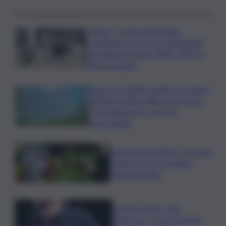
VIDEO | Crollo di Pistunina,
continuano le ricerche degli ultimi
due dispersi: team USAR, NBCR e
droni in azione
Etna e Stromboli, registrata doppia
attività eruttiva: allerta arancione
su Fontanarossa, cosa sta
succedendo
Vendemmia 2026, R. Toscana
riduce le rese di quattro
Denominazioni
Guccini, Vasco: Ciao
Francesco, tu eri il grande