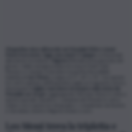
L’Argentina vince all’esordio nei Mondiali 2026 e Lionel
Messi fa la storia
.
Oggi, mercoledì 17 giugno
, la Nazionale
albiceleste ha battuto l’
Algeria 3-0
nella prima giornata del
girone J della rassegna iridata di scena in Stati Uniti,
Messico e Canada. A decidere la partita l’incredibile
tripletta di
Leo Messi,
a segno al 17′, 60′ e 76′. Con queste
tre reti il capitano dell’Argentina taglia un traguardo storico,
diventando il
miglior marcatore di sempre nella storia dei
Mondiali con 16 gol
, raggiungendo Miroslav Klose in vetta a
questa speciale classifica. I campioni del Mondo in carica
volano così a quota tre nel gruppo J, completato da Austria
e Giordania, mentre l’Algeria rimane a zero.
Leo Messi trova la tripletta e