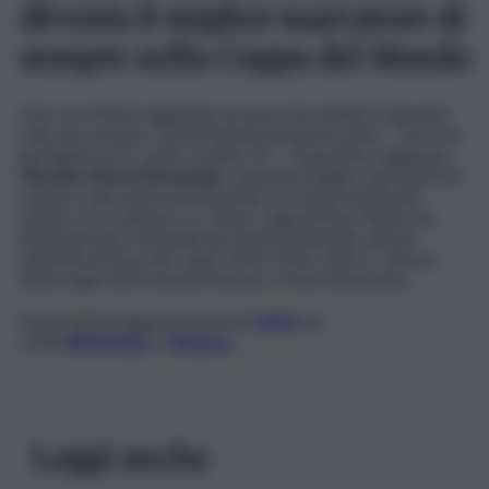
diventa il miglior marcatore di
sempre nella Coppa del Mondo
Così, Leo Messi raggiunge un nuovo incredibile traguardo
nella sua carriera. Con la tripletta di questa notte – con i tre
gol siglati al 10′, al 60′ e infine 76′ – l’argentino raggiunge
Miroslav Klose (Germania)
e diventa il miglior marcatore di
sempre nella storia dei Mondiali con 16 gol totalizzati
nell’arco di 5 edizioni. La “Pulce”, oggi all’Inter Miami, ha
infatti giocato i Mondiali del 2006 (quelli della vittoria
dell’Italia di Marcello Lippi), 2010, 2014, 2022 e, adesso,
2026 negli USA/Canada/Messico. Fonte Adnkronos
Segui tutti gli aggiornamenti di
QdS.it
sui
canali
WhatsApp
e
Telegra
m
Leggi anche