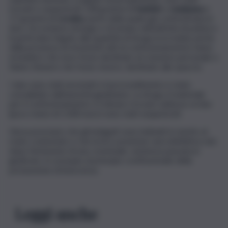
trovati e sequestrati 128 grammi di
hashish
e
marijuana
e
17 grammi di
cocaina
, parte della quale già confezionata in
dosi. Circostanze di luogo e di tempo dell’attività di polizia e
il particolare legato alla quantità di droga (corredata anche
dalla presenza di strumenti atti al confezionamento) fanno
escludere che esso fosse destinato al consumo personale e
fanno ritenere che fosse, invece, destinato allo spaccio.
I due sono stati arrestati e il provvedimento è stato
convalidato dall’autorità giudiziaria. La droga, il materiale
per il confezionamento e il denaro trovato addosso ai due
(poco meno di 1.000 euro) sono stati sequestrati.
Giova precisare che gli indagati sono indiziati in merito al
reato contestato e che la loro posizione sarà definitiva solo
dopo l’emissione di una, eventuale, sentenza passata in
giudicato, in ossequio al principio costituzionale della
presunzione di innocenza.
Leggi anche