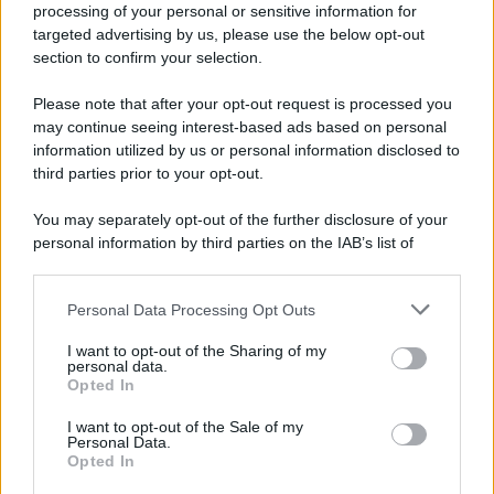
Iscriviti alla nostra newsletter per non perdere le ultime
processing of your personal or sensitive information for
novità
targeted advertising by us, please use the below opt-out
section to confirm your selection.
Iscriviti Ora
Please note that after your opt-out request is processed you
may continue seeing interest-based ads based on personal
information utilized by us or personal information disclosed to
third parties prior to your opt-out.
You may separately opt-out of the further disclosure of your
personal information by third parties on the IAB’s list of
© 2026 | Ediservice s.r.l. 95126 Catania – Via Principe
downstream participants.
Nicola, 22 – P.IVA: 01153210875 – Cciaa Catania n.
Personal Data Processing Opt Outs
This information may also be disclosed by us to third parties
01153210875 – Quotidiano di Sicilia usufruisce dei
on the IAB’s List of Downstream Participants that may further
contributi di cui al D.lgs n. 70/2017
I want to opt-out of the Sharing of my
disclose it to other third parties.
personal data.
Opted In
I want to opt-out of the Sale of my
Personal Data.
Chi Siamo
Opted In
Fondazione Etica e Valori Marilù Tregua
Fondatore Carlo Alberto Tregua