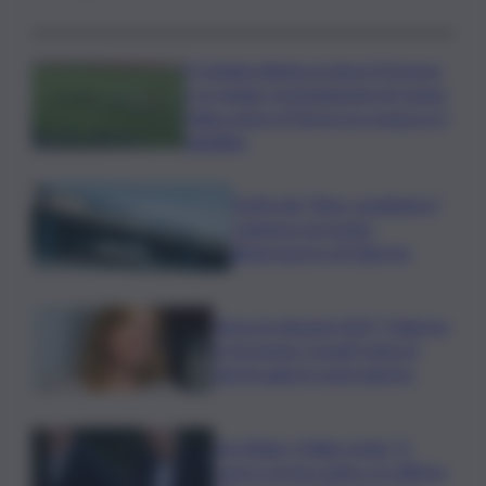
Il Catania elimina ai rigori il Vicenza
e si regala i trentaduesimi di Coppa
Italia contro il Parma: la cronaca e il
tabellino
Truffa del “finto carabiniere”,
catanese arrestato
all’aeroporto di Palermo
Verso le elezioni 2027, Palermo
in fermento: l’avanti tutta di
Varchi agita il centrodestra
Joe Biden, il figlio rivela: “Il
cancro di mio padre si è diffuso