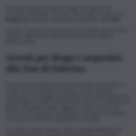
La Polizia di Stato di Palermo, negli scorsi giorni, ha
arrestato due pusher e ha interrotto un giro di spaccio di
droga
lungo le piazze del popoloso quartiere della
Zisa
.
Arresti e sequestri sono gli esiti del controllo del territorio
operato dalla Volante del commissariato di Pubblica
Sicurezza Zisa.
Arresti per droga e sequestro
alla Zisa di Palermo
A tarda sera, la polizia ha sorpreso due giovani sostare su
strada senza un apparente motivo. La loro reazione
scomposta al passaggio dei poliziotti, concretizzatasi in una
veloce fuga, ha rafforzato l’idea che stessero compiendo un
illecito. Gli agenti li hanno raggiunti e hanno avviato una
serie di accertamenti e perquisizioni che hanno consentito
di rinvenire un rilevante quantitativo di droga.
Tra quella trovata addosso ai due e quella individuata nei
rispettivi domicili, a seguito di perquisizione, sono stati