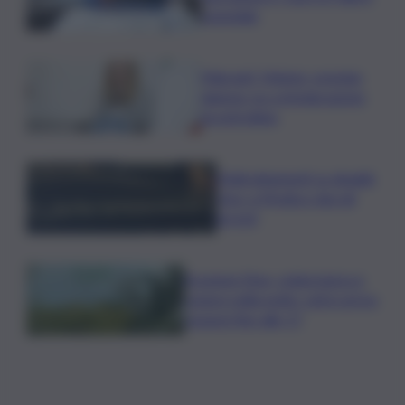
ospedale
Migranti, Meloni- premier
danese: no a immigrazione
incontrollata
Maltrattamenti su disabili,
choc a Modica: due gli
arresti
Eruzione Etna, colata lavica e
cenere nella notte: voli in arrivo
sospesi fino alle 17