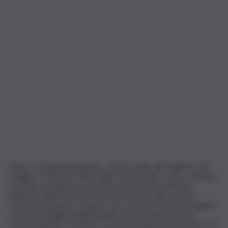
Roma, 13 mag. (askanews) – Arriva nelle sale italiane il 14
maggio “Il Principe della Follia”, il nuovo film scritto e diretto
da Dario D’Ambrosi, presentato in anteprima alla XX
edizione della Festa del Cinema di Roma nella sezione
Proiezioni Speciali. Un’opera che mette al centro la fragilità
umana e la dignità degli invisibili. Giovedì alle 20.30 al
Cinema Adriano a Roma, in occasione dell’uscita del film, è in