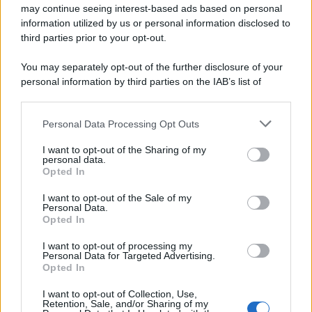
may continue seeing interest-based ads based on personal
information utilized by us or personal information disclosed to
third parties prior to your opt-out.
You may separately opt-out of the further disclosure of your
personal information by third parties on the IAB’s list of
© 2026 | Ediservice s.r.l. 95126 Catania – Via Principe
downstream participants.
Nicola, 22 – P.IVA: 01153210875 – Cciaa Catania n.
Personal Data Processing Opt Outs
This information may also be disclosed by us to third parties
01153210875 – Quotidiano di Sicilia usufruisce dei
on the IAB’s List of Downstream Participants that may further
contributi di cui al D.lgs n. 70/2017
I want to opt-out of the Sharing of my
disclose it to other third parties.
personal data.
Opted In
I want to opt-out of the Sale of my
Personal Data.
Chi Siamo
Opted In
Fondazione Etica e Valori Marilù Tregua
Fondatore Carlo Alberto Tregua
Lavora con noi
I want to opt-out of processing my
Personal Data for Targeted Advertising.
Gerenza
Opted In
I want to opt-out of Collection, Use,
Retention, Sale, and/or Sharing of my