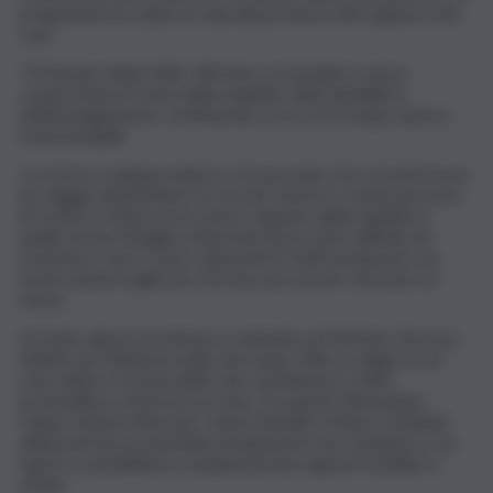
programma un saluto in sala alla presenza del regista e del
cast.
“Il Principe della Follia” affronta con lucidità e senza
compromessi il tema della malattia, della disabilità e
dell’emarginazione, restituendo voce a chi troppo spesso
resta invisibile.
La storia si sviluppa nell’arco di una notte che si trasforma in
un viaggio disturbante tra ricordi, rimorsi e verità nascoste.
Al centro, il dolore di un uomo segnato dalla malattia e
quello di una famiglia schiacciata da un peso difficile da
sostenere: non ci sono colpevoli né facili assoluzioni, ma
esseri umani fragili che cercano una via per ritrovare sé
stessi.
Accanto alla prova intensa e autentica di Stefano Zazzera,
affetto da Parkinson nella vita reale, il film si regge su un
cast solido e riconoscibile che contribuisce a dare
profondità e verità al racconto. Tra questi: Alessandro
Haber, Andrea Roncato, Carla Chiarelli e Mauro Cardinali,
affiancati da un ensemble di interpreti che restituisce con
rigore e sensibilità la complessità dei rapporti familiari e
umani.