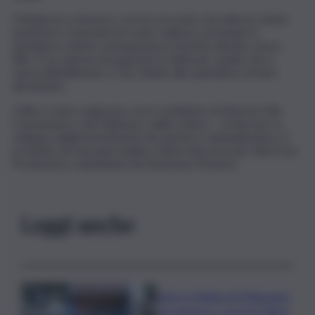
D’Ambrosi costruisce così un racconto che alterna visioni
poetiche e momenti di crudo realismo, portando lo
spettatore dentro un’esperienza emotiva diretta, senza
filtri. È un cinema che guarda la realtà per quello che è,
senza abbellimenti, e che chiede allo spettatore di fare
altrettanto.
Il film è stato realizzato con il contributo di Marche Film
Commission e del Ministero della Cultura – Fondo per lo
sviluppo degli investimenti nel cinema e nell’audiovisivo. È
prodotto da Giovanni Saulini e Silvia Innocenzi per Red Post
Production e distribuito da Notorious Pictures.
Leggi anche
Auto si ribalta nel Ragusano,
una donna e i suoi tre figli in