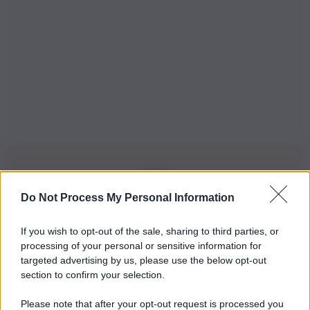
Do Not Process My Personal Information
Iscriviti alla nostra Newsletter
If you wish to opt-out of the sale, sharing to third parties, or
Iscriviti alla nostra newsletter per non perdere le ultime
processing of your personal or sensitive information for
novità
targeted advertising by us, please use the below opt-out
section to confirm your selection.
Iscriviti Ora
Please note that after your opt-out request is processed you