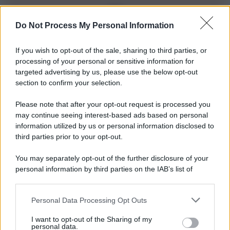
Do Not Process My Personal Information
Iscriviti alla nostra Newsletter
If you wish to opt-out of the sale, sharing to third parties, or
Iscriviti alla nostra newsletter per non perdere le ultime
processing of your personal or sensitive information for
novità
targeted advertising by us, please use the below opt-out
section to confirm your selection.
Iscriviti Ora
Please note that after your opt-out request is processed you
may continue seeing interest-based ads based on personal
information utilized by us or personal information disclosed to
third parties prior to your opt-out.
You may separately opt-out of the further disclosure of your
personal information by third parties on the IAB’s list of
© 2026 | Ediservice s.r.l. 95126 Catania – Via Principe
downstream participants.
Nicola, 22 – P.IVA: 01153210875 – Cciaa Catania n.
Personal Data Processing Opt Outs
This information may also be disclosed by us to third parties
01153210875 – Quotidiano di Sicilia usufruisce dei
on the IAB’s List of Downstream Participants that may further
contributi di cui al D.lgs n. 70/2017
I want to opt-out of the Sharing of my
disclose it to other third parties.
personal data.