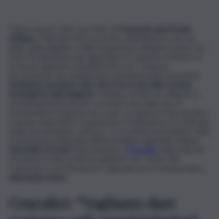
“Siamo qui per dare una mano al
Consorzio autostrade
siciliane
a rilanciarsi sia sul terreno dell’efficienza che sul
piano della legalità e della trasparenza. Abbiamo posto una
serie di valutazioni che riguardano la capacità di dotarsi di
un nuovo apparato amministrativo per rompere
incrostazioni che condizionano pesantemente il presente.
Dobbiamo prendere atto che il Cas è una delle società
strategiche della Regione
. Parliamo di oltre un miliardo di
investimenti previsti per i prossimi anni nella rete di
infrastrutture di questa terra, per cui dotarsi di una struttura
in grado di garantire trasparenza ed efficienza è la sfida alla
quale non possiamo sottrarci”. Lo ha detto il presidente della
commissione Antimafia dell’Assemblea regionale siciliana,
Antonello Cracolici
, intervenendo a
Messina
, nella sede del
Cas dove si sono svolte le audizioni con i vertici del
Consorzio e con l’assessore regionale per le Infrastrutture,
Alessandro Aricò.
Cracolici: “Vogliamo dare