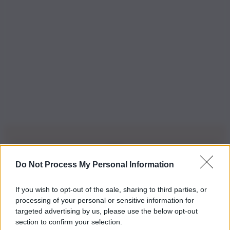
Do Not Process My Personal Information
Iscriviti alla nostra Newsletter
If you wish to opt-out of the sale, sharing to third parties, or
Iscriviti alla nostra newsletter per non perdere le ultime
processing of your personal or sensitive information for
novità
targeted advertising by us, please use the below opt-out
section to confirm your selection.
Iscriviti Ora