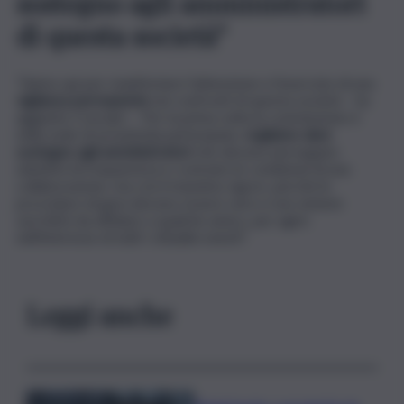
sostegno agli amministratori
di questa società”
“Siamo qui per manifestare l’attenzione e l’esercizio di una
vigilanza permanente
nei confronti di questa società – ha
aggiunto Cracolici -. Per la prima volta la commissione è
nella sede di un’azienda partecipata,
vogliamo dare
sostegno agli amministratori
che devono perseguire
obiettivi di trasparenza e costruire le condizioni di una
collaborazione, ma con il massimo rigore, perché le
procedure di gara devono essere vere e non sistemi
surrettizi da affidare a qualche amico, per agire
nell’interesse di tutti i cittadini onesti”.
Leggi anche