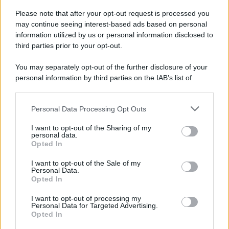
Please note that after your opt-out request is processed you
may continue seeing interest-based ads based on personal
information utilized by us or personal information disclosed to
third parties prior to your opt-out.
You may separately opt-out of the further disclosure of your
personal information by third parties on the IAB’s list of
© 2026 | Ediservice s.r.l. 95126 Catania – Via Principe
downstream participants.
Nicola, 22 – P.IVA: 01153210875 – Cciaa Catania n.
Personal Data Processing Opt Outs
This information may also be disclosed by us to third parties
01153210875 – Quotidiano di Sicilia usufruisce dei
on the IAB’s List of Downstream Participants that may further
contributi di cui al D.lgs n. 70/2017
I want to opt-out of the Sharing of my
disclose it to other third parties.
personal data.
Opted In
I want to opt-out of the Sale of my
Personal Data.
Chi Siamo
Opted In
Fondazione Etica e Valori Marilù Tregua
Fondatore Carlo Alberto Tregua
Lavora con noi
I want to opt-out of processing my
Personal Data for Targeted Advertising.
Gerenza
Opted In