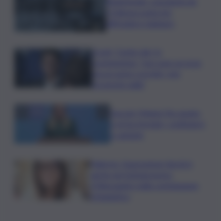
Bitdefender: popolarità de
L’Odissea usata per
diffondere malware
Covid, ‘Conte-day’ in
commissione: “non sono un eroe
ma un uomo corretto, non
troverete nulla”
Guccini, Meloni: l’ho amato
e mi ha formato, continuerò
a cantarlo
Palermo, l’operazione Varchi è
anche nel Sottogoverno:
D’Alessandro nella commissione
Urbanistica