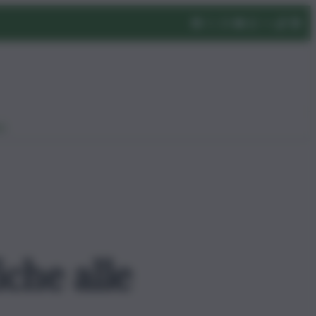
eo
che alle