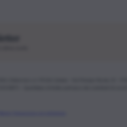
letter
le ultime novità
26 | Ediservice s.r.l. 95126 Catania – Via Principe Nicola, 22 – P
3210875 – Quotidiano di Sicilia usufruisce dei contributi di cui al
Alberto Tregua
Lavora con noi
Gerenza