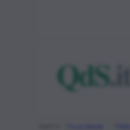
Google
Discover
Fonti 
Seguici su