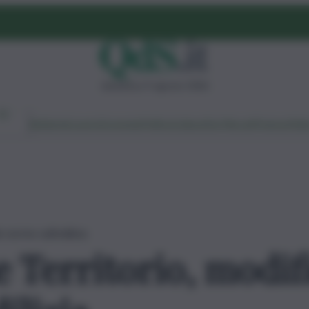
domenica 9 agosto 2026
Ambiente
Lavoro
Economia
Politica
Cultura
Dai Mercati
Podcast
Vid
 norme sull’edilizia
Territorio, modifi