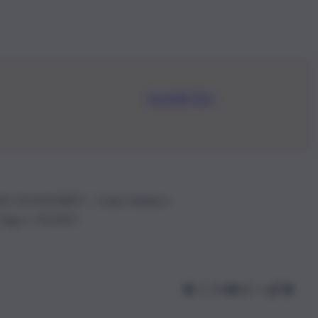
Iscriviti Ora
.IVA: 01153210875 – Cciaa Catania n.
 D.lgs n. 70/2017