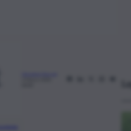
Giovanna Naccari
3 Marzo 2020,
Le
00:00
preferite