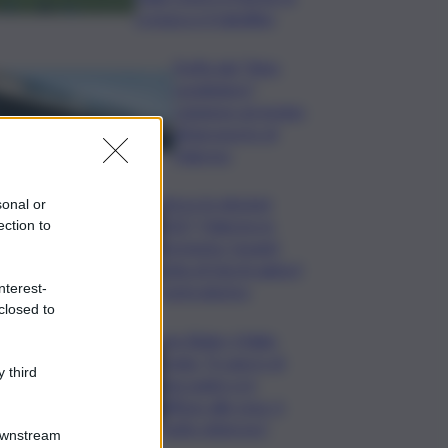
cronaca e il tabellino
Truffa del “finto
carabiniere”,
catanese arrestato
all’aeroporto di
Palermo
Verso le elezioni
sonal or
2027, Palermo in
ection to
fermento: l’avanti
tutta di Varchi agita il
nterest-
centrodestra
closed to
Joe Biden, il figlio
rivela: “Il cancro di
 third
mio padre si è
diffuso alle ossa, è
molto doloroso”
Downstream