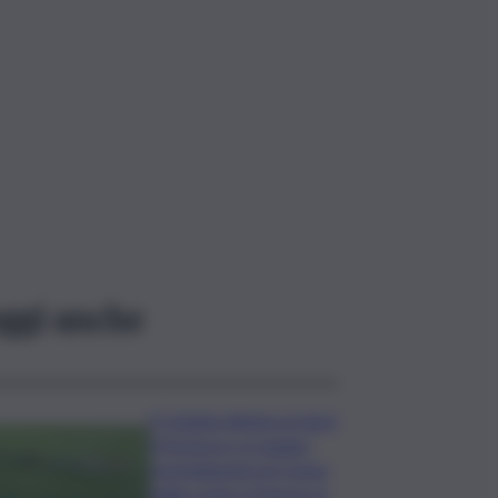
ggi anche
Il Catania elimina ai rigori
il Vicenza e si regala i
trentaduesimi di Coppa
Italia contro il Parma: la