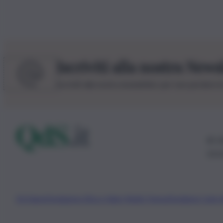
Iscriviti alla nostra News
Iscriviti alla nostra newsletter per non perdere 
© 20
0115
Chi Siamo
Fondazione Etica e Valori Marilù Tregua
Fondatore Carlo 