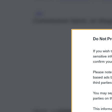
ARS
Commissione Salute, sei disegn
Do Not Pr
If you wish 
sensitive in
confirm your
Please note
based ads b
third parties
You may sepa
parties on t
This informa
Palermo – La
commissione Affari istituzionali
e