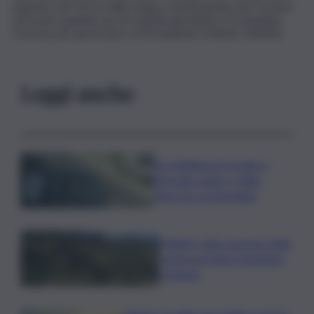
urgente che Forza Italia venga commissariata, per tornare
ad essere guidata da chi rispetta gli elettori e il mandato
ricevuto per governare col Presidente Schifani.” (ANSA).
Leggi anche
Accoltellarono il rivale a
Marsala: padre e figlio
finiscono ai domiciliari
Follador wine sponsor della
mostra di Heinz Schattner
a Napoli