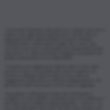
“L’onorevole Gianfranco Micciché non ci stupisce più. Non ci
stupisce che oggi attacchi gli Assessori, che per altro in
larga parte hanno appena iniziato il proprio cammino
amministrativo, confermando di agire, lui sì, come capo
corrente e non certo come leader di un importante partito
di governo”. Lo afferma Stefano Pellegrino, presidente del
gruppo parlamentare Forza Italia all’ARS.
“Un giorno è in maggioranza, il giorno dopo è fuori, salvo
provare a stare con un piede qui e uno lì, un giorno col
Governo si dialoga, il giorno dopo si vota contro la
maggioranza di governo e si ammicca all’opposizione. L’ho
già detto in Aula: faccia pace con sé stesso”, aggiunge.
“Soprattutto, si affretti per il bene dei contribuenti, a
scegliere se stare all’ARS o al Senato invece di continuare a
percepire una scandalosa doppia indennità. – osserva – Su
una cosa sola siamo d’accordo. Sul fatto che è tempo ed è