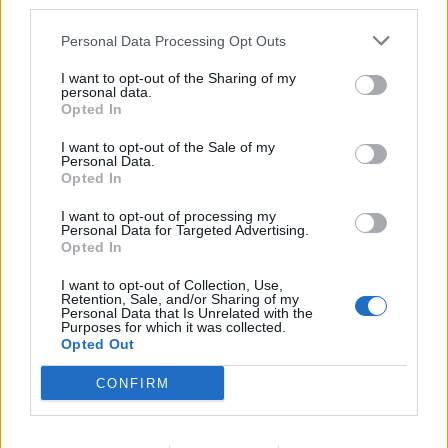
downstream participants.
Nicola, 22 – P.IVA: 01153210875 – Cciaa Catania n.
Personal Data Processing Opt Outs
This information may also be disclosed by us to third parties
01153210875 – Quotidiano di Sicilia usufruisce dei
on the IAB’s List of Downstream Participants that may further
contributi di cui al D.lgs n. 70/2017
I want to opt-out of the Sharing of my
disclose it to other third parties.
personal data.
Opted In
I want to opt-out of the Sale of my
Personal Data.
Chi Siamo
Opted In
Fondazione Etica e Valori Marilù Tregua
Fondatore Carlo Alberto Tregua
Lavora con noi
I want to opt-out of processing my
Personal Data for Targeted Advertising.
Gerenza
Opted In
I want to opt-out of Collection, Use,
Retention, Sale, and/or Sharing of my
Personal Data that Is Unrelated with the
Purposes for which it was collected.
Opted Out
Scarica l’app
CONFIRM
Privacy Policy
Preferenze Privacy