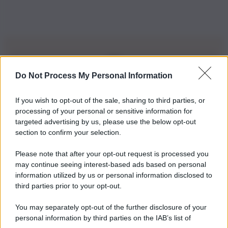
Do Not Process My Personal Information
Iscriviti alla nostra Newsletter
If you wish to opt-out of the sale, sharing to third parties, or
Iscriviti alla nostra newsletter per non perdere le ultime
processing of your personal or sensitive information for
novità
targeted advertising by us, please use the below opt-out
section to confirm your selection.
Iscriviti Ora
Please note that after your opt-out request is processed you
may continue seeing interest-based ads based on personal
information utilized by us or personal information disclosed to
third parties prior to your opt-out.
You may separately opt-out of the further disclosure of your
personal information by third parties on the IAB’s list of
© 2026 | Ediservice s.r.l. 95126 Catania – Via Principe