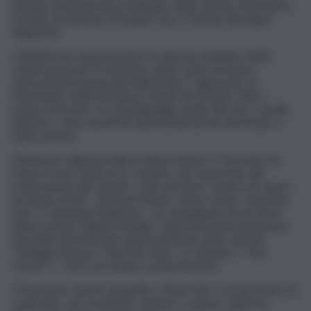
Pasqua, amministratore delegato della Cantina, Alessandro
Pasqua, presidente di Pasqua Usa, e l’artista Giuseppe
Ragazzini.
L’iniziativa ha rappresentato la chiusura simbolica delle
celebrazioni per il centenario della realtà veronese,
storicamente legata alla Valpolicella e oggi punto di
riferimento della viticoltura veneta nel mondo. Il libro
esplora l’incontro tra due linguaggi, quello del vino e quello
dell’arte, come strumenti di interpretazione del tempo e
della materia.
Moderato dalla giornalista Valeria Robecco, l’incontro ha
messo in luce il percorso creativo che ha portato alla
realizzazione del volume. “Ode al Futuro” riunisce le opere
di cinque artisti – Michael Mapes, Sofia Crespo, Gaia Alari,
Enzo e Giuseppe Ragazzini – accompagnate da un testo
dello scrittore Filippo Bologna. Ogni intervento interpreta
una delle etichette più rappresentative della Cantina:
“Famiglia Pasqua”, “Mai Dire Mai”, “11 Minutes”, “Hey
French” e “Terre di Cariano Cecilia Beretta”.
“Presentare questo progetto a New York è un momento di
confronto con un pubblico attento e curioso” afferma