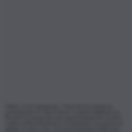
Milano, 15 ott. (askanews) – New York ha ospitato la
presentazione di “Ode al Futuro”, il volume pubblicato da
Rizzoli in occasione dei cento anni di Pasqua Vini. L’evento,
svoltosi al Rizzoli Bookstore di Manhattan, ha proposto un
dialogo tra arte e vino, con la partecipazione di Riccardo