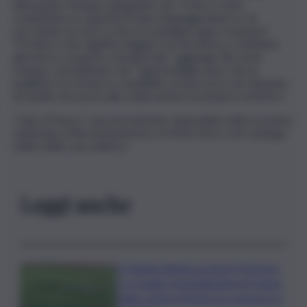
Alessandro Pasqua, spiegando che “il vino e l’arte
condividono la capacità di unire linguaggi diversi e di
raccontare la ricerca che accompagna ogni creazione”.
“Produrre vino significa leggere un territorio e restituirlo
attraverso un gesto consapevole” aggiunge Riccardo
Pasqua, concludendo che “ogni bottiglia nasce da un
equilibrio tra tecnica e sensibilità, un percorso non distante
da quello che porta alla realizzazione di un’opera artistica”.
“Ode al Futuro” sarà nuovamente disponibile nelle prossime
settimane al Rizzoli Bookstore di New York e nel catalogo
online della casa editrice.
Leggi anche
Il Catania elimina ai rigori il Vicenza
e si regala i trentaduesimi di Coppa
Italia contro il Parma: la cronaca e il