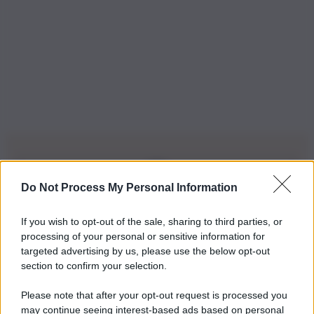
Do Not Process My Personal Information
Iscriviti alla nostra Newsletter
If you wish to opt-out of the sale, sharing to third parties, or
Iscriviti alla nostra newsletter per non perdere le ultime
processing of your personal or sensitive information for
novità
targeted advertising by us, please use the below opt-out
section to confirm your selection.
Iscriviti Ora
Please note that after your opt-out request is processed you
may continue seeing interest-based ads based on personal