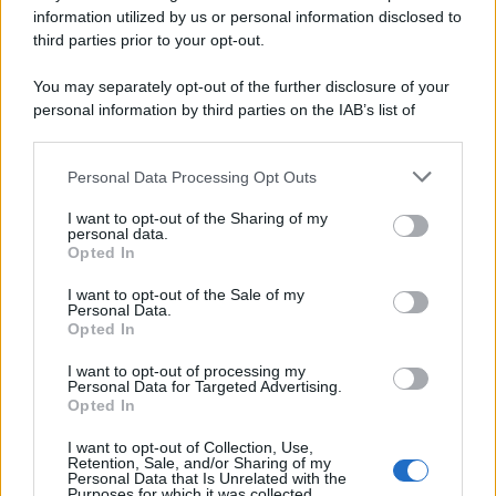
information utilized by us or personal information disclosed to
third parties prior to your opt-out.
You may separately opt-out of the further disclosure of your
personal information by third parties on the IAB’s list of
© 2026 | Ediservice s.r.l. 95126 Catania – Via Principe
downstream participants.
Nicola, 22 – P.IVA: 01153210875 – Cciaa Catania n.
Personal Data Processing Opt Outs
This information may also be disclosed by us to third parties
01153210875 – Quotidiano di Sicilia usufruisce dei
on the IAB’s List of Downstream Participants that may further
contributi di cui al D.lgs n. 70/2017
I want to opt-out of the Sharing of my
disclose it to other third parties.
personal data.
Opted In
I want to opt-out of the Sale of my
Personal Data.
Chi Siamo
Opted In
Fondazione Etica e Valori Marilù Tregua
Fondatore Carlo Alberto Tregua
Lavora con noi
I want to opt-out of processing my
Personal Data for Targeted Advertising.
Gerenza
Opted In
I want to opt-out of Collection, Use,
Retention, Sale, and/or Sharing of my
Personal Data that Is Unrelated with the
Purposes for which it was collected.