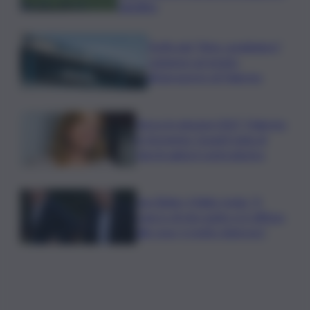
tabellino
Truffa del “finto carabiniere”,
catanese arrestato
all’aeroporto di Palermo
Verso le elezioni 2027, Palermo
in fermento: l’avanti tutta di
Varchi agita il centrodestra
Joe Biden, il figlio rivela: “Il
cancro di mio padre si è diffuso
alle ossa, è molto doloroso”