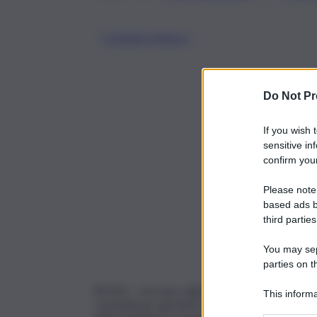
TIZIANA DRAGO
Do Not Pr
If you wish 
sensitive in
confirm your
Please note
based ads b
third parties
You may sepa
parties on t
ROMA – Arrivano dalla Regione Siciliana quasi 
This informa
comunali per garantire sino a fine anno solare l’
Participants