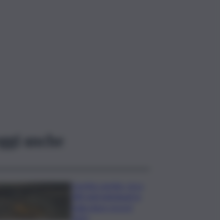
ggi anche
Caretta caretta, circa
280 nidi individuati in
Italia dopo record
2025