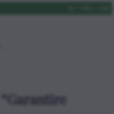
eo
: “Garantire