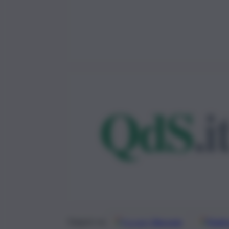
Google
Discover
Fonti 
Seguici su