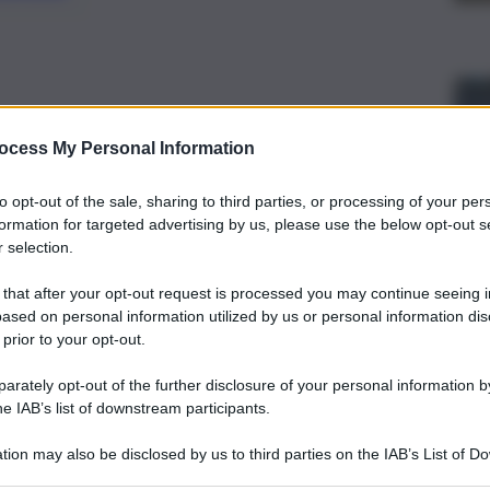
ocess My Personal Information
to opt-out of the sale, sharing to third parties, or processing of your per
formation for targeted advertising by us, please use the below opt-out s
 selection.
 that after your opt-out request is processed you may continue seeing i
ased on personal information utilized by us or personal information dis
 prior to your opt-out.
rately opt-out of the further disclosure of your personal information by
he IAB’s list of downstream participants.
16 milioni di euro a Città metropolitane e Liberi consorzi
tion may also be disclosed by us to third parties on the IAB’s List of 
assistenza agli alunni disabili. Il dipartimento regionale
 that may further disclose it to other third parties.