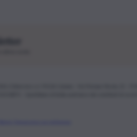
letter
le ultime novità
26 | Ediservice s.r.l. 95126 Catania – Via Principe Nicola, 22 – P
3210875 – Quotidiano di Sicilia usufruisce dei contributi di cui al
Alberto Tregua
Lavora con noi
Gerenza