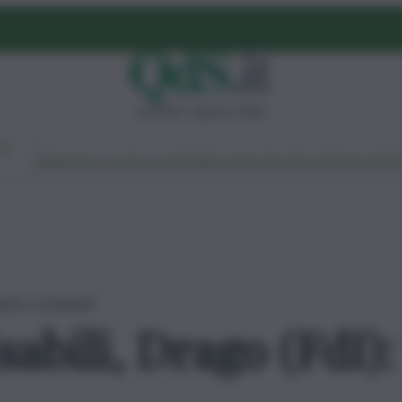
venerdì 7 agosto 2026
Ambiente
Lavoro
Economia
Politica
Cultura
Dai Mercati
Podcast
Vid
ntire continuità”
sabili, Drago (FdI)