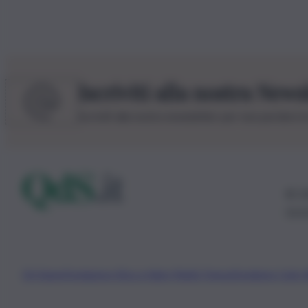
Iscriviti alla nostra News
Iscriviti alla nostra newsletter per non perdere 
© 20
0115
Chi Siamo
Fondazione Etica e Valori Marilù Tregua
Fondatore Carlo 