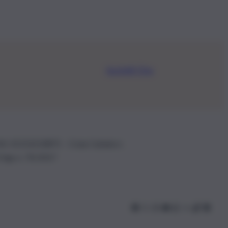
Iscriviti Ora
.IVA: 01153210875 – Cciaa Catania n.
 D.lgs n. 70/2017