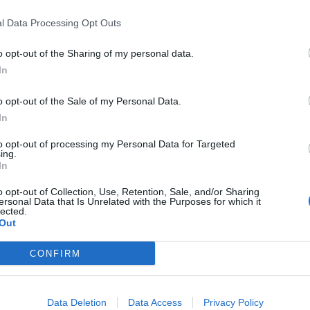
ngono destinati 15 milioni e 921 mila euro agli enti locali
itativo e quantitativo dei servizi esistenti ed evitare
l Data Processing Opt Outs
curando così la copertura dell’assistenza durante gli esami di
 a dicembre del nuovo anno scolastico 2022-23.
o opt-out of the Sharing of my personal data.
iere’, mettendo in relazione tra loro le parti coinvolte. La
In
cità che penalizza fortemente gli studenti con disabilità
lo. Molti, purtroppo, sono ancora gli studenti che
o opt-out of the Sale of my Personal Data.
rispetto dell’articolo 41 della L.R n. 9 del 15 aprile 2021.
a tra le parti in causa, Città Metropolitana e Università di
In
a disponibilità, affinché si possa definitivamente risolvere
to opt-out of processing my Personal Data for Targeted
ing.
In
a Drago
, membro commissione permanente lavoro e affari
dolescenza.
o opt-out of Collection, Use, Retention, Sale, and/or Sharing
ersonal Data that Is Unrelated with the Purposes for which it
lected.
Out
CONFIRM
Data Deletion
Data Access
Privacy Policy