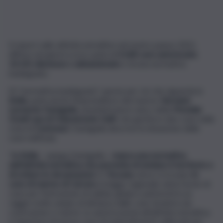
Il report sulle attività estrattive nel nostro paese 2021,
diffuso nei giorni scorsi, parla di
4.168 cave autorizzate
,
14.141 dismesse
o
abbandonate
e di una normativa
inadeguata.
Di “normativa inadeguata”, specie per ciò che riguarda la
Sicilia
, parla anche l’imprenditore del marmo
Giovanni
Leonardo Damigella
, amministratore unico della
Mondial
Granit spa di Chiaramonte Gulfi
, che gestisce due cave nella
zona di
Custonaci
. Damigella descrive la situazione delle
cave nell’isola.
“
In Sicilia
– spiega Damigella
– manca una normativa
dell’attività estrattiva che permetta di tutelare il territorio e
di evitare le devastazioni.
In
Toscana
, dove si trovano
le
cave di marmo di Carrara
, la legge regionale vieta l’avvio di
cave per l’estrazione di sabbia, ghiaia e pietrischi in un
raggio molto ampio di distanza dalle cave di pietra da
costruzione e marmi. Le autorizzazioni all’attività estrattiva
e l’apertura di nuove cave di materiali inerti, utilizzati per