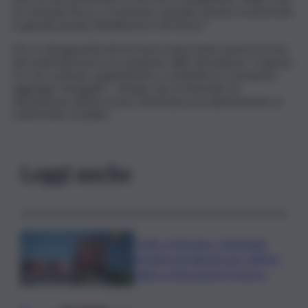
di contrada Noce, a Custonaci, i gradini saranno trasformati
in giardini pensili. Abbelliremo il territorio”.
Per la salvaguardia del territorio importante anche il riciclo
del materiale inerte proveniente dalle demolizioni. “È giusto
ciò che sostiene Legambiente e condivido le conclusioni –
aggiunge Damigella – ritengo che il materiale da
demolizione debba essere destinato prevalentemente al
sottofondo stradale”.
Leggi anche
Crollo a Messina, Cattedrale
gremita nel silenzio per l’ultimo
saluto a Alessandra Frazzica