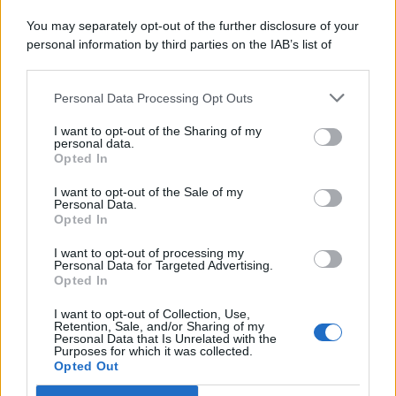
You may separately opt-out of the further disclosure of your
personal information by third parties on the IAB’s list of
© 2026 | Ediservice s.r.l. 95126 Catania – Via Principe
downstream participants.
Nicola, 22 – P.IVA: 01153210875 – Cciaa Catania n.
Personal Data Processing Opt Outs
This information may also be disclosed by us to third parties
01153210875 – Quotidiano di Sicilia usufruisce dei
on the IAB’s List of Downstream Participants that may further
contributi di cui al D.lgs n. 70/2017
I want to opt-out of the Sharing of my
disclose it to other third parties.
personal data.
Opted In
I want to opt-out of the Sale of my
Personal Data.
Chi Siamo
Opted In
Fondazione Etica e Valori Marilù Tregua
Fondatore Carlo Alberto Tregua
Lavora con noi
I want to opt-out of processing my
Personal Data for Targeted Advertising.
Gerenza
Opted In
I want to opt-out of Collection, Use,
Retention, Sale, and/or Sharing of my
Personal Data that Is Unrelated with the
Purposes for which it was collected.
Opted Out
Scarica l’app