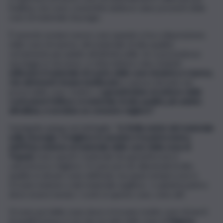
l’edilizia, non sono consentite laddove siano presenti delle
cave di materiale di pregio.
È assurdo avviare nuove cave quando si ha a disposizione,
nelle cave di marmo, del materiale di alta qualità,
certamente più adatto all’attività edile. Se si prevedesse
una legge in tal senso, si otterrebbero due risultati:
utilizzare il materiale di scarto delle cave di pietra e marmo,
che altrimenti rimane inutilizzato
e spesso lasciato nei
pressi delle cave. Inoltre, si
garantirebbe al settore delle
costruzioni l’utilizzo si materiale di alta qualità, più adatto
all’edilizia, si avrebbe un cemento migliore”
.
Damigella spiega nel dettaglio: “
In Sicilia esiste del materiale
edile di pregio. Il migliore in assoluto è la pietra lavica
dell’Etna, insieme al materiale delle cave della zona di
Trapani:
sono questi i materiali che garantiscono il
calcestruzzo migliore. Vi sono poi rari alluvionali di alta
qualità, in alcune zone dell’isola, ma quasi sempre essi si
trovano insieme a del materiale argilloso e quindi la pietra
deve essere lavata. I costi, in questo caso, sono alti.
Vi sono poi delle zone dove si trovano molte cave di inerti
di qualità bassa: è ciò che accade nelle zone di
Ragusa,