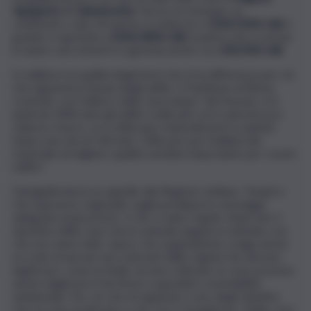
Agrigento e Caltanissetta
. Faccio un esempio: un
centimetro cubo di marmo si schiaccia a
1500/2000 chili
, il
granito si sgretola a
2500/2800 chili
, la pietra che si estrae
in tante cave di inerti si sgretola anche con
200/300 chili
.
In edilizia è la qualità degli inerti che fa la differenza per ciò
che riguarda la tenuta degli edifici. Il Pantheon di Roma,
costruito con l’utilizzo della “puzzolana” del Vesuvio, è in
piedi da 2000 anni; gli edifici realizzati con il calcestruzzo
odierno, invece, se si utilizzano materiali inerti scadenti,
hanno una vita di 100 anni. Utilizzare per l’edilizia del
materiale di migliore qualità sarebbe importante per i nostri
edifici”.
Damigella lancia un appello alla Regione siciliana. “Auspico
che il governo regionale voglia predisporre una legge
adeguata al più presto. E che ci siano regole chiare per il
ripristino delle cave che le aziende pagano in anticipo, ma
che non viene fatto. Spero che Legambiente svolga anche
un ruolo di sprone nei confronti delle regioni che devono
legiferare, come la Sicilia. Se ben coltivate, le cave possono
anche migliorare il territorio e garantire sostenibilità
ambientale. Per ciò che mi riguarda, è uno degli obiettivi
che mi sono prefissato e che cerco di applicare. Nelle cave