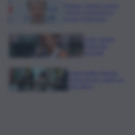
Roggero, Salvini lo visita in
carcere: no pressioni su
grazia, profilo basso
Tennis, Jasmine
Paolini salta
Cincinnati
Arabia Saudita-Pakistan-
Turchia serrano i ranghi con
patto difesa