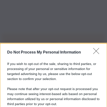
Do Not Process My Personal Information
Iscriviti alla nostra Newsletter
If you wish to opt-out of the sale, sharing to third parties, or
Iscriviti alla nostra newsletter per non perdere le ultime
processing of your personal or sensitive information for
novità
targeted advertising by us, please use the below opt-out
section to confirm your selection.
Iscriviti Ora
Please note that after your opt-out request is processed you
may continue seeing interest-based ads based on personal
information utilized by us or personal information disclosed to
third parties prior to your opt-out.