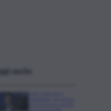
ggi anche
Covid, ‘Conte-day’ in
commissione: “non sono un
eroe ma un uomo corretto,
non troverete nulla”