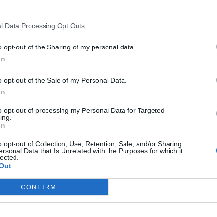
he l’esame delle norme sul personale regionale e sulla
 that may further disclose it to other third parties.
ne civile in emergenza epidemiologica. Sul tavolo ci sono
ita del sistema produttivo regionale, norme che impegnano
l Data Processing Opt Outs
 sul riconoscimento dei debiti fuori bilancio.
el sistema di gestione dei rifiuti e l’applicazione
o opt-out of the Sharing of my personal data.
e. Mercoledì i parlamentari hanno in agenda anche i disegni
In
 sulla riforma legata all’edilizia, sulle aree sciabili e sugli
o opt-out of the Sale of my Personal Data.
gionali ai Beni culturali e al Personale sui catalogatori.
In
n commissione sulle borse di dottorato di ricerca.
to opt-out of processing my Personal Data for Targeted
utilizzo del Recovery Fund e la
commissione Antimafia
sulla
ing.
In
a e la coltivazione della cannabis sativa L. per scopi
o opt-out of Collection, Use, Retention, Sale, and/or Sharing
ersonal Data that Is Unrelated with the Purposes for which it
a
commissione Attività produttive
.
lected.
Out
onta il tema della raccolta di plasma iperimmune con
CONFIRM