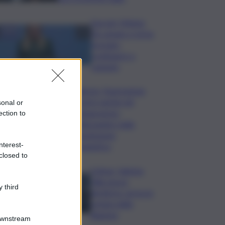
Guccini, Meloni:
l’ho amato e mi ha
formato,
continuerò a
cantarlo
Palermo, l’operazione
Varchi è anche nel
sonal or
Sottogoverno:
ection to
D’Alessandro nella
commissione
nterest-
Urbanistica
closed to
Cefpas, Sabrina
Cillia nuova
 third
direttrice: arriva la
nomina della
Regione
Downstream