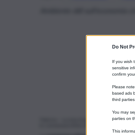
Ambiente ddl sull’economia ci
Do Not Pr
If you wish 
sensitive in
confirm your
Please note
based ads b
third parties
You may sepa
parties on t
Palermo – La nota di aggiornamento al docu
le commissioni Affari istituzionali, Ambiente, U
This informa