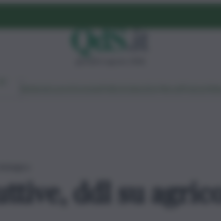
giovedì 6 agosto 2026
Ambiente
Lavoro
Economia
Politica
Cultura
Dai Mercati
Podcast
Vid
 biologica
uttive, ddl su agric