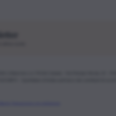
letter
le ultime novità
26 | Ediservice s.r.l. 95126 Catania – Via Principe Nicola, 22 – P
3210875 – Quotidiano di Sicilia usufruisce dei contributi di cui al
Alberto Tregua
Lavora con noi
Gerenza