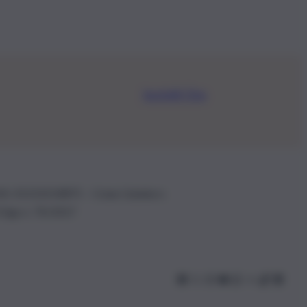
Iscriviti Ora
.IVA: 01153210875 – Cciaa Catania n.
 D.lgs n. 70/2017