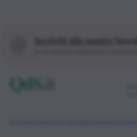
Iscriviti alla nostra News
Iscriviti alla nostra newsletter per non perdere 
© 20
0115
Chi Siamo
Fondazione Etica e Valori Marilù Tregua
Fondatore Carlo 