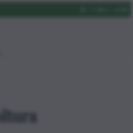
eo
oltura