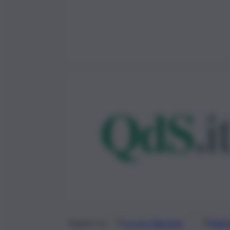
Google
Discover
Fonti 
Seguici su