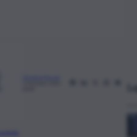
Giovanna Naccari
1 Dicembre 2020,
Le
00:00
preferite