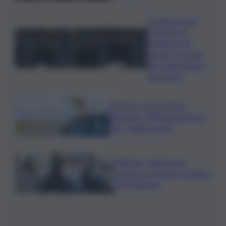
Quando arriva
l’assegno di
inclusione ad
agosto? Le date
del pagamento e
dei rinnovi
Turismo, Osservatorio
Telepass: +20% di interesse
per i viaggi in auto
Palermo, rapina in un
centro scommesse: bottino
da 5mila euro