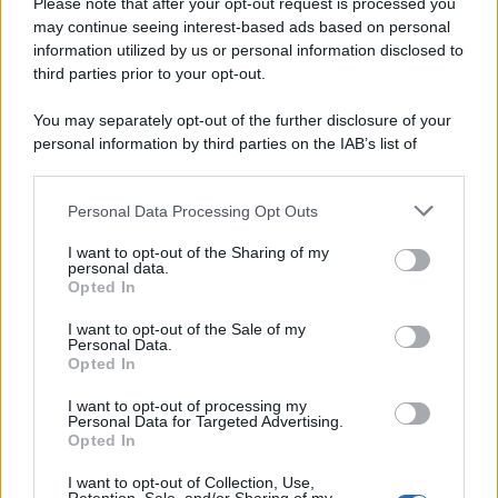
Please note that after your opt-out request is processed you
may continue seeing interest-based ads based on personal
information utilized by us or personal information disclosed to
third parties prior to your opt-out.
You may separately opt-out of the further disclosure of your
personal information by third parties on the IAB’s list of
© 2026 | Ediservice s.r.l. 95126 Catania – Via Principe
downstream participants.
Nicola, 22 – P.IVA: 01153210875 – Cciaa Catania n.
Personal Data Processing Opt Outs
This information may also be disclosed by us to third parties
01153210875 – Quotidiano di Sicilia usufruisce dei
on the IAB’s List of Downstream Participants that may further
contributi di cui al D.lgs n. 70/2017
I want to opt-out of the Sharing of my
disclose it to other third parties.
personal data.
Opted In
I want to opt-out of the Sale of my
Personal Data.
Chi Siamo
Opted In
Fondazione Etica e Valori Marilù Tregua
Fondatore Carlo Alberto Tregua
Lavora con noi
I want to opt-out of processing my
Personal Data for Targeted Advertising.
Gerenza
Opted In
I want to opt-out of Collection, Use,