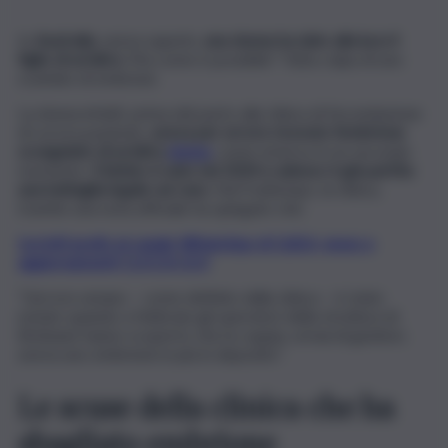
In
Australia
, senza saperlo,
una donna ha dato alla luce il
figlio di un’altra
. Ma come è possibile? Tutta colpa di uno
scambio di embrioni.
La donna infatti, prima del parto alla clinica di fecondazione
di cui era paziente,
aveva per errore ricevuto l’embrione
scongelato di un’altra
donna
, come emerso in un secondo
momento.
Il bimbo è nato nel 2024 e adesso è già partita
una battaglia legale sul caso.
Nel frattempo, la clinica,
tramite una nota ufficiale ha spiegato che:
Iscriviti gratis al canale WhatsApp di QdS.it, news e
aggiornamenti CLICCA QUI
“L’errore umano – come definito dalla clinica – è stato
notato quando a febbraio gli operatori della struttura di
Brisbane hanno scoperto che la coppia, ormai di genitori,
aveva uno embrione in più in deposito”.
Le scuse della clinica che ha
sbagliato embrione