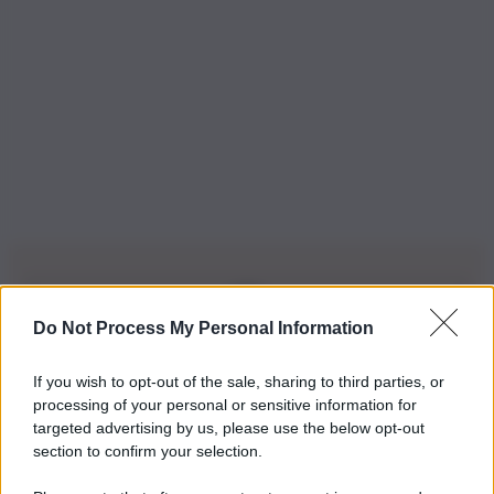
Do Not Process My Personal Information
Iscriviti alla nostra Newsletter
If you wish to opt-out of the sale, sharing to third parties, or
Iscriviti alla nostra newsletter per non perdere le ultime
processing of your personal or sensitive information for
novità
targeted advertising by us, please use the below opt-out
section to confirm your selection.
Iscriviti Ora