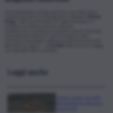
Successivamente, arrivano anche le scuse della clinica
tramite il portavoce, l’amministratore delegato
Micheal
Knapp.
“Tutti noi di Monash IVF siamo devastati e ci
scusiamo con tutte le persone coinvolte
continueremo a sostenere i pazienti in questo momento
estremamente doloroso”. L’errore umano è stato
commesso nonostante i rigidi protocolli di sicurezza del
laboratorio in vigore” – si
conclude
nella nota che si legge
sui canali della clinica coinvolta.
Leggi anche
Caretta caretta, circa 280
nidi individuati in Italia dopo
record 2025