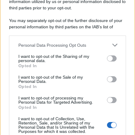
information utilized by us or personal information disclosed to
third parties prior to your opt-out.
You may separately opt-out of the further disclosure of your
personal information by third parties on the IAB’s list of
© 2026 | Ediservice s.r.l. 95126 Catania – Via Principe
downstream participants.
Nicola, 22 – P.IVA: 01153210875 – Cciaa Catania n.
Personal Data Processing Opt Outs
This information may also be disclosed by us to third parties
01153210875 – Quotidiano di Sicilia usufruisce dei
on the IAB’s List of Downstream Participants that may further
contributi di cui al D.lgs n. 70/2017
I want to opt-out of the Sharing of my
disclose it to other third parties.
personal data.
Opted In
I want to opt-out of the Sale of my
Personal Data.
Chi Siamo
Opted In
Fondazione Etica e Valori Marilù Tregua
Fondatore Carlo Alberto Tregua
Lavora con noi
I want to opt-out of processing my
Personal Data for Targeted Advertising.
Gerenza
Opted In
I want to opt-out of Collection, Use,
Retention, Sale, and/or Sharing of my
Personal Data that Is Unrelated with the
Purposes for which it was collected.