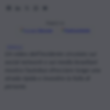
Seguici su
Google
Discover
Fonti preferite
BRASILE
Un video dell’incidente circolato sui
social network e sui media brasiliani
mostra l’autobus sfrecciare lungo una
strada ripida e investire la folla di
persone.