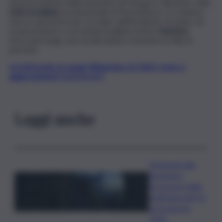
una processione della domenica di Pasqua a Jaboatao, nello
stato brasiliano
nordorientale di Pernambuco. Lo rendono
noto le autorità locali. Un video dell’incidente circolato sui
social network e sui media brasiliani mostra
l’autobus
sfrecciare lungo una strada ripida e investire la folla di
persone.
Iscriviti gratis al canale WhatsApp di QdS.it, news e
aggiornamenti CLICCA QUI
Leggi anche
Dal lunedì alla
domenica:
l’oroscopo della
settimana dal 10
al 16 agosto
2026