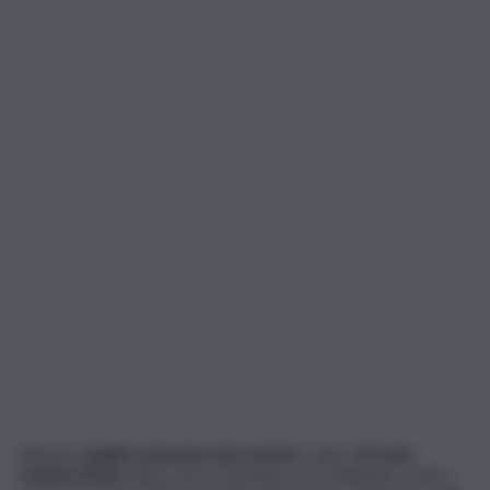
Almeno
quattro persone sono morte
e altre
20 sono
rimaste ferite
dopo che un autobus si è schiantato contro