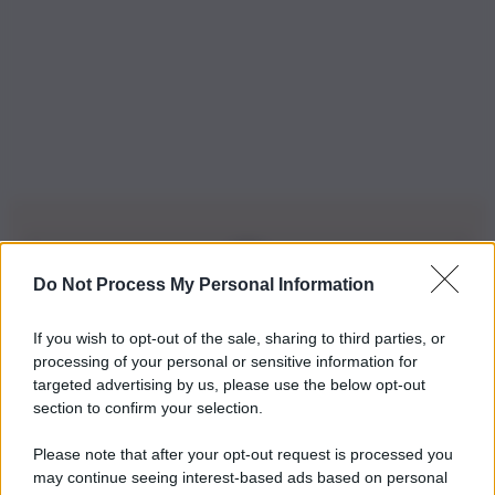
Do Not Process My Personal Information
Iscriviti alla nostra Newsletter
If you wish to opt-out of the sale, sharing to third parties, or
Iscriviti alla nostra newsletter per non perdere le ultime
processing of your personal or sensitive information for
novità
targeted advertising by us, please use the below opt-out
section to confirm your selection.
Iscriviti Ora
Please note that after your opt-out request is processed you
may continue seeing interest-based ads based on personal