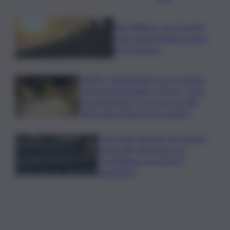
Réva Winery: per la prima
volta vendemmiamo prima
di Ferragosto
VIDEO | Misterbianco verso Metro,
svincolo tangenziale e Piazza “Papa
Giovanni Paolo II”. Corsaro al QdS:
“Entro fine 2026 l’avvio cantieri”
Si accorge del ladro da remoto
grazie alle telecamere di
sorveglianza: arrestato il
malvivente