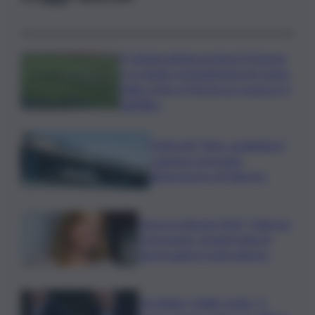
Il Catania elimina ai rigori il Vicenza
e si regala i trentaduesimi di Coppa
Italia contro il Parma: la cronaca e il
tabellino
Truffa del “finto carabiniere”,
catanese arrestato
all’aeroporto di Palermo
Verso le elezioni 2027, Palermo
in fermento: l’avanti tutta di
Varchi agita il centrodestra
Joe Biden, il figlio rivela: “Il