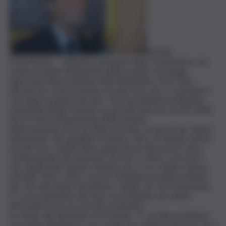
ROMA
(ITALPRESS) – “Abbiamo una parte della Costituzione che
rende possibile l’Autonomia differenziata, una legge
approvata dal presidente della Repubblica. Non vedo
perchè non si possa iniziare un percorso che si concluderà
con l’approvazione dei Lep”. Così il presidente di Regione
Lombardia Attilio Fontana, in una intervista al Corriere della
Sera in tema di Autonomia differenziata.
Sulla posizione di Forza Italia secondo cui senza Lep, niente
Autonomia: “Mi spieghino il motivo. Non c’è nessun motivo
perchè non si debba dare applicazione alla nostra Carta
costituzionale dal momento che non si vanno a toccare i
Lep. Applicando queste materie non si va a violare nessun
principio. Non si deve cercare di buttare la palla in tribuna
per non affrontare il problema. Quello che sta sostenendo
FI con la questione dei Lep è un problema che andrà
affrontato ma in un secondo momento”.
In merito alla questione Ius Scholae: “E’ un falso problema.
Una delle situazioni in cui si vuole fare politica senza un vero