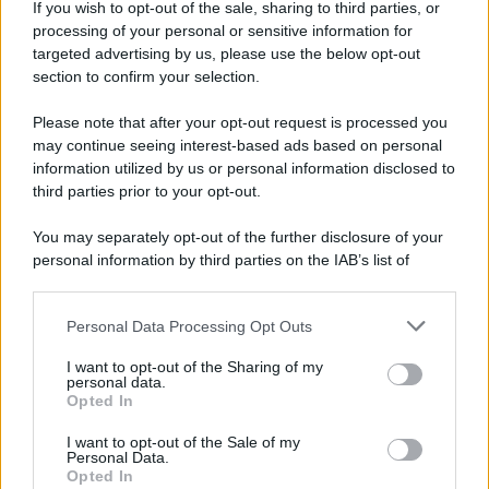
If you wish to opt-out of the sale, sharing to third parties, or
Iscriviti alla nostra newsletter per non perdere le ultime
processing of your personal or sensitive information for
novità
targeted advertising by us, please use the below opt-out
section to confirm your selection.
Iscriviti Ora
Please note that after your opt-out request is processed you
may continue seeing interest-based ads based on personal
information utilized by us or personal information disclosed to
third parties prior to your opt-out.
You may separately opt-out of the further disclosure of your
personal information by third parties on the IAB’s list of
© 2026 | Ediservice s.r.l. 95126 Catania – Via Principe
downstream participants.
Nicola, 22 – P.IVA: 01153210875 – Cciaa Catania n.
Personal Data Processing Opt Outs
This information may also be disclosed by us to third parties
01153210875 – Quotidiano di Sicilia usufruisce dei
on the IAB’s List of Downstream Participants that may further
contributi di cui al D.lgs n. 70/2017
I want to opt-out of the Sharing of my
disclose it to other third parties.
personal data.
Opted In
I want to opt-out of the Sale of my
Personal Data.
Chi Siamo
Opted In
Fondazione Etica e Valori Marilù Tregua