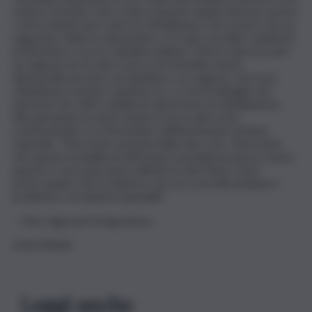
motivo di fondo. Non si dice neanche quanti devono essere
i cicli scolastici per avere la cittadinanza. Può essere che un
ragazzino, finite le elementari, a 11 anni, sia nelle condizioni
di diventare o no un cittadino italiano? Stesso discorso per
un ragazzo di 16 anni. E poi si arriverebbe anche
all’assurdità di avere un bambino o un ragazzo che ha la
cittadinanza mentre i genitori no. La vera battaglia che
dovremo far tutti è quella di velocizzare la cittadinanza».
Alla domanda se teme di più il ricorso alla Corte
costituzionale o il referendum sull’Autonomia Fontana
risponde: “Non temo nessuna delle due cose. Temo però
che questa modalità di affrontare il problema possa creare,
questa sì, una spaccatura all’interno del Paese. Sono
preoccupato che la violenza con cui si sta affrontando il
problema crei danni irreparabili”.
– Foto: Agenzia Fotogramma –
(ITALPRESS).
Leggi anche