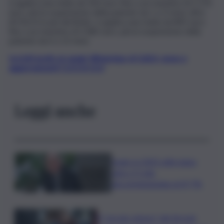
si applica una multa da 543 euro fino a un massimo di 2.170
euro, più la sospensione della patente da 1 a 3 mesi; oltre
60 Km/h in più del limite: si applica una multa da 845 euro
fino a un massimo di 3.382 euro, più la sospensione della
patente da 6 a 12 mesi.
Iscriviti gratis al canale WhatsApp di QdS.it, news e
aggiornamenti CLICCA QUI
Leggi anche
Sogin: in 2025 utile balza
oltre 2,5 mln,
decommissioning al 47,7%
Il “circolo vizioso” dei tirocini