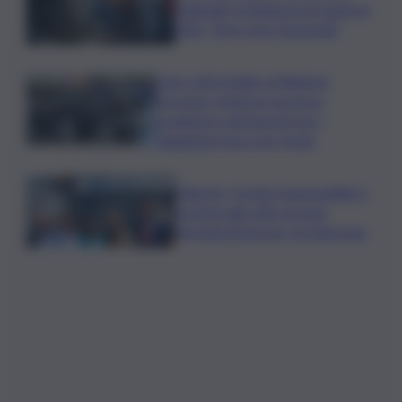
regionali, la denuncia di Lauria al
QdS: “Non sono funzionali”
Caro voli in Sicilia, la Regione
proroga i rimborsi: la nuova
scadenza e gli importi per i
viaggiatori da e per l’Isola
Palermo, il molo trapezoidale si
avvicina alla città: al via la
fermata Amat per tre linee bus