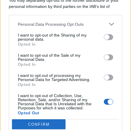
You may separately opt-out of the further disclosure of your
personal information by third parties on the IAB’s list of
© 2026 | Ediservice s.r.l. 95126 Catania – Via Principe
downstream participants.
Nicola, 22 – P.IVA: 01153210875 – Cciaa Catania n.
Personal Data Processing Opt Outs
This information may also be disclosed by us to third parties
01153210875 – Quotidiano di Sicilia usufruisce dei
on the IAB’s List of Downstream Participants that may further
contributi di cui al D.lgs n. 70/2017
I want to opt-out of the Sharing of my
disclose it to other third parties.
personal data.
Opted In
I want to opt-out of the Sale of my
Personal Data.
Chi Siamo
Opted In
Fondazione Etica e Valori Marilù Tregua
Fondatore Carlo Alberto Tregua
Lavora con noi
I want to opt-out of processing my
Personal Data for Targeted Advertising.
Gerenza
Opted In
I want to opt-out of Collection, Use,
Retention, Sale, and/or Sharing of my
Personal Data that Is Unrelated with the
Purposes for which it was collected.
Opted Out
Scarica l’app
CONFIRM