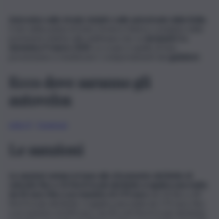
Autovelox sulle strade statali e sulle autostrade della Sicilia
.
Il sito della polizia di Stato fornisce l’elenco completo delle
postazioni relative alla settimana che va
da lunedì 3 a
domenica 9 marzo 2025.
Lo scopo è quello di fare
prevenzione e monitorare i comportamenti dei
guidatori.
Ecco dove saranno gli
autovelox
sicilia (1)
Download
Le sanzioni
Le sanzioni variano in base allo sforamento del limite di
velocità: fino a 10 Km/h in più del limite si applica una multa
da 42 euro fino a un massimo di 173 euro;
da 10 fino a 40
Km/h in più del limite: si applica una multa da 173 euro fino
a un massimo di 694 euro; da 40 a 60 Km/h in più del limite: