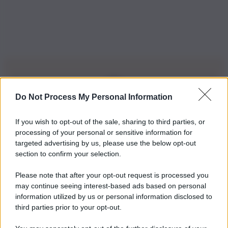
Do Not Process My Personal Information
Iscriviti alla nostra Newsletter
If you wish to opt-out of the sale, sharing to third parties, or
Iscriviti alla nostra newsletter per non perdere le ultime
processing of your personal or sensitive information for
novità
targeted advertising by us, please use the below opt-out
section to confirm your selection.
Iscriviti Ora
Please note that after your opt-out request is processed you
may continue seeing interest-based ads based on personal
information utilized by us or personal information disclosed to
third parties prior to your opt-out.