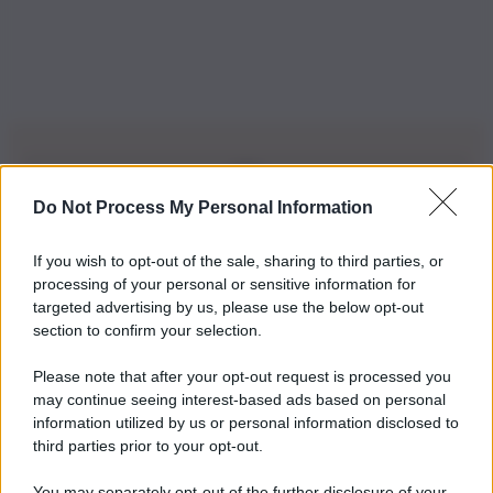
Do Not Process My Personal Information
Iscriviti alla nostra Newsletter
If you wish to opt-out of the sale, sharing to third parties, or
Iscriviti alla nostra newsletter per non perdere le ultime
processing of your personal or sensitive information for
novità
targeted advertising by us, please use the below opt-out
section to confirm your selection.
Iscriviti Ora
Please note that after your opt-out request is processed you
may continue seeing interest-based ads based on personal
information utilized by us or personal information disclosed to
third parties prior to your opt-out.
You may separately opt-out of the further disclosure of your