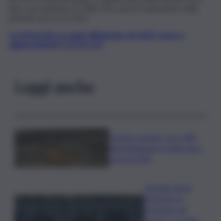
fino a un massimo di 3.382 euro, più la sospensione della
patente da 6 a 12 mesi.
Iscriviti gratis al canale WhatsApp di QdS.it, news e
aggiornamenti CLICCA QUI
Leggi anche
Caretta caretta, circa 280
nidi individuati in Italia dopo
record 2025
Quando arriva
l’assegno di
inclusione ad
agosto? Le date