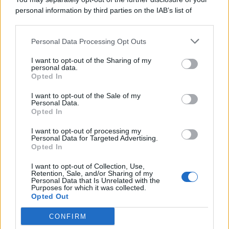
personal information by third parties on the IAB’s list of
© 2026 | Ediservice s.r.l. 95126 Catania – Via Principe
downstream participants.
Nicola, 22 – P.IVA: 01153210875 – Cciaa Catania n.
Personal Data Processing Opt Outs
This information may also be disclosed by us to third parties
01153210875 – Quotidiano di Sicilia usufruisce dei
on the IAB’s List of Downstream Participants that may further
contributi di cui al D.lgs n. 70/2017
I want to opt-out of the Sharing of my
disclose it to other third parties.
personal data.
Opted In
I want to opt-out of the Sale of my
Personal Data.
Chi Siamo
Opted In
Fondazione Etica e Valori Marilù Tregua
Fondatore Carlo Alberto Tregua
Lavora con noi
I want to opt-out of processing my
Personal Data for Targeted Advertising.
Gerenza
Opted In
I want to opt-out of Collection, Use,
Retention, Sale, and/or Sharing of my
Personal Data that Is Unrelated with the
Purposes for which it was collected.
Opted Out
Scarica l’app
CONFIRM