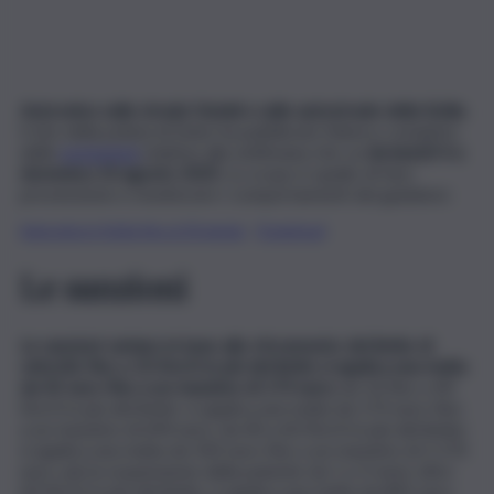
Autovelox sulle strade Statali e sulle autostrade della Sicilia
.
Il sito della polizia di Stato ha pubblicato l’elenco completo
delle
postazioni
relative alla settimana che va
da lunedì 4 a
domenica 10 agosto 2025.
Lo scopo è quello di fare
prevenzione e monitorare i comportamenti dei guidatori.
Autovelox in Sicilia fino al 10 agosto
Download
Le sanzioni
Le sanzioni variano in base allo sforamento del limite di
velocità: fino a 10 Km/h in più del limite si applica una multa
da 42 euro fino a un massimo di 173 euro;
da 10 fino a 40
Km/h in più del limite: si applica una multa da 173 euro fino
a un massimo di 694 euro; da 40 a 60 Km/h in più del limite:
si applica una multa da 543 euro fino a un massimo di 2.170
euro, più la sospensione della patente da 1 a 3 mesi; oltre
60 Km/h in più del limite: si applica una multa da 845 euro