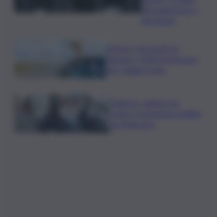
del pagamento e
dei rinnovi
Turismo, Osservatorio
Telepass: +20% di interesse
per i viaggi in auto
Palermo, rapina in un
centro scommesse: bottino
da 5mila euro