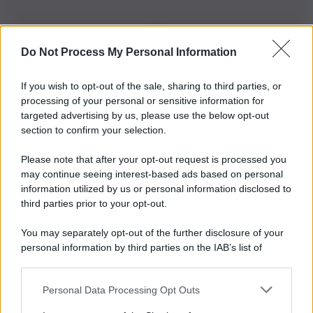
Do Not Process My Personal Information
Iscriviti alla nostra Newsletter
If you wish to opt-out of the sale, sharing to third parties, or
Iscriviti alla nostra newsletter per non perdere le ultime
processing of your personal or sensitive information for
novità
targeted advertising by us, please use the below opt-out
section to confirm your selection.
Iscriviti Ora
Please note that after your opt-out request is processed you
may continue seeing interest-based ads based on personal
information utilized by us or personal information disclosed to
third parties prior to your opt-out.
You may separately opt-out of the further disclosure of your
personal information by third parties on the IAB’s list of
© 2026 | Ediservice s.r.l. 95126 Catania – Via Principe
downstream participants.
Nicola, 22 – P.IVA: 01153210875 – Cciaa Catania n.
Personal Data Processing Opt Outs
This information may also be disclosed by us to third parties
01153210875 – Quotidiano di Sicilia usufruisce dei
on the IAB’s List of Downstream Participants that may further
contributi di cui al D.lgs n. 70/2017