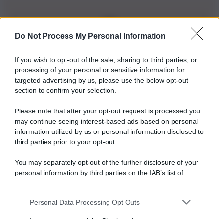
Do Not Process My Personal Information
Iscriviti alla nostra Newsletter
If you wish to opt-out of the sale, sharing to third parties, or
Iscriviti alla nostra newsletter per non perdere le ultime
processing of your personal or sensitive information for
novità
targeted advertising by us, please use the below opt-out
section to confirm your selection.
Iscriviti Ora
Please note that after your opt-out request is processed you
may continue seeing interest-based ads based on personal
information utilized by us or personal information disclosed to
third parties prior to your opt-out.
You may separately opt-out of the further disclosure of your
personal information by third parties on the IAB’s list of
© 2026 | Ediservice s.r.l. 95126 Catania – Via Principe
downstream participants.
Nicola, 22 – P.IVA: 01153210875 – Cciaa Catania n.
Personal Data Processing Opt Outs
This information may also be disclosed by us to third parties
01153210875 – Quotidiano di Sicilia usufruisce dei
on the IAB’s List of Downstream Participants that may further
contributi di cui al D.lgs n. 70/2017