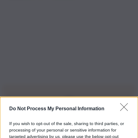
Do Not Process My Personal Information
Iscriviti alla nostra Newsletter
If you wish to opt-out of the sale, sharing to third parties, or
Iscriviti alla nostra newsletter per non perdere le ultime
processing of your personal or sensitive information for
novità
targeted advertising by us, please use the below opt-out