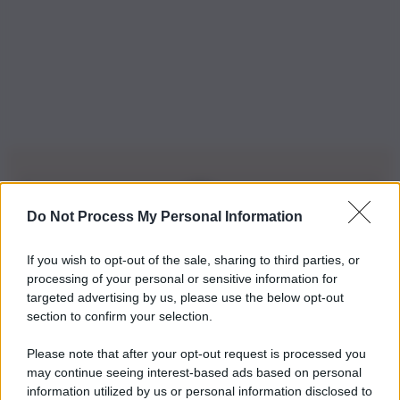
Do Not Process My Personal Information
Iscriviti alla nostra Newsletter
If you wish to opt-out of the sale, sharing to third parties, or
Iscriviti alla nostra newsletter per non perdere le ultime
processing of your personal or sensitive information for
novità
targeted advertising by us, please use the below opt-out
section to confirm your selection.
Iscriviti Ora
Please note that after your opt-out request is processed you
may continue seeing interest-based ads based on personal
information utilized by us or personal information disclosed to