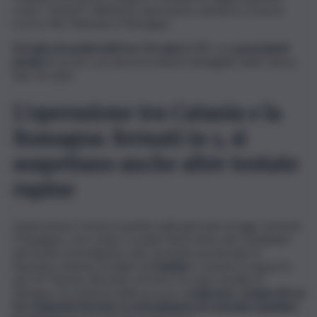
come “i basisti” dell’intera operazione andata in scena lo
scorso fine febbraio in Romagna.
Si tratta di uomini tutti tra i 41 anni e i 57,
con
precedenti
penali
di cui uno con dei precedenti dettagliati dello stesso
tipo di reato
.
L’operazione tra Catania e la
Romagna: fermati in 5, si
sospettano anche altre tentate
rapine
L’operazione è invece partita nella giornata di oggi, martedì
9 di giugno, ed è stato cruciale l’intervento dei Carabinieri
del nucleo investigativo del comando provinciale di
Ravenna, insieme ai miliari di
Catania
e Cesena, il supporto
del 13° Nucleo Elicotteri di Forlì e le unità cinofile di
Bologna. Su richiesta della procura,
scatta per i cinque (di cui
tre catanesi) l’arresto su un’ordinanza di custodia cautelare