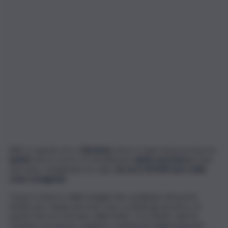
Blitz in queste ore a
Ravenna
, dove è stata messa in luce la
banda
che lo scorso 25 di febbraio
rapinò una banca,
il San
Zaccaria, compiendo un colpo
da circa 40.000 euro nella
zona romagnola.
Come è emerso dalle indagini dei carabinieri del posto
infatti, per cinque persone sono scattati gli arresti e, di
questi, ben tre arrivano dalla Sicilia. I tre infatti, tutti di
Catania e provincia, vengono considerati dagli inquirenti