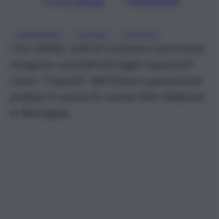
Google
Discover
Fonti preferite
, 
, 
CARABINIERI
CATANIA
CRONACA
I tre infatti, tutti di Catania e provincia,
vengono considerati dagli inquirenti
come “i basisti” dell’intera operazione
andata in scena lo scorso fine febbraio
in Romagna.