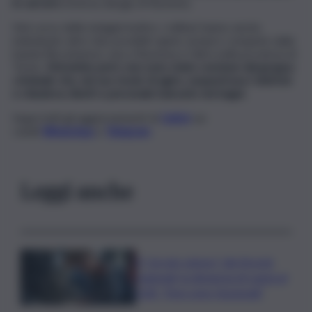
in carcere
emessa dal gip di Ravenna.
Nel corso delle indagini inoltre, i militari hanno anche
individuato altre due possibili rapine sempre compiute dalla
banda filocatanese, una a Ravenna e l’altra nella provincia di
Torino.
Entrambe però, non sono state concluse dal gruppo
criminale che, nel suo modo di agire, sequestrava i telefoni
e chiudeva clienti e personale bancario nei bagni.
Segui tutti gli aggiornamenti di
QdS.it
sui
canali
WhatsApp
e
Telegram
Leggi anche
Il “circolo vizioso” dei tirocini
regionali, la denuncia di Lauria al
QdS: “Non sono funzionali”