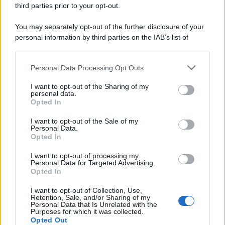
third parties prior to your opt-out.
You may separately opt-out of the further disclosure of your
personal information by third parties on the IAB’s list of
© 2026 | Ediservice s.r.l. 95126 Catania – Via Principe
downstream participants.
Nicola, 22 – P.IVA: 01153210875 – Cciaa Catania n.
Personal Data Processing Opt Outs
This information may also be disclosed by us to third parties
01153210875 – Quotidiano di Sicilia usufruisce dei
on the IAB’s List of Downstream Participants that may further
contributi di cui al D.lgs n. 70/2017
I want to opt-out of the Sharing of my
disclose it to other third parties.
personal data.
Opted In
I want to opt-out of the Sale of my
Personal Data.
Chi Siamo
Opted In
Fondazione Etica e Valori Marilù Tregua
Fondatore Carlo Alberto Tregua
Lavora con noi
I want to opt-out of processing my
Personal Data for Targeted Advertising.
Gerenza
Opted In
I want to opt-out of Collection, Use,
Retention, Sale, and/or Sharing of my
Personal Data that Is Unrelated with the
Purposes for which it was collected.
Opted Out
Scarica l’app