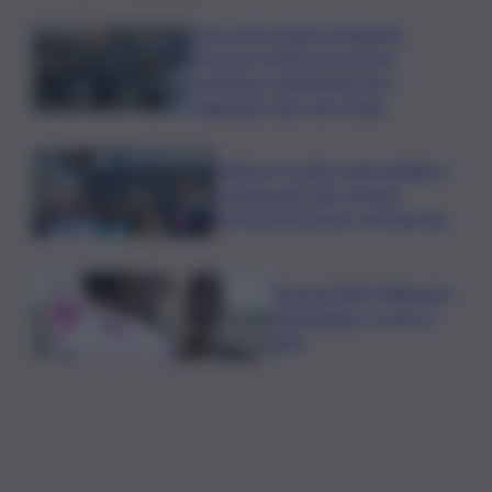
Caro voli in Sicilia, la Regione
proroga i rimborsi: la nuova
scadenza e gli importi per i
viaggiatori da e per l’Isola
Palermo, il molo trapezoidale si
avvicina alla città: al via la
fermata Amat per tre linee bus
Europei Tuffi, Pellacani è
pokerissimo: 5 ori in 5
gare