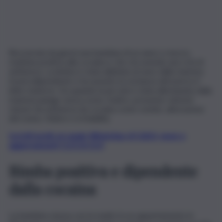
Ricoverata da giorni una bambina di un anno e mezzo,
risultata positiva alla cocaina e che sta avendo una crisi di
astinenza. La bimba è stata allattata al seno dalla mamma
tossicodipendente e ha assunto la sostanza attraverso il
latte materno. Da quando la piccola è stata allontanata dalla
mamma piange senza sosta. Inoltre, presenta i sintomi
classici da astinenza da cocaina come vomito, alterazione
del sonno, febbre e irritabilità.
Iscriviti gratis al canale WhatsApp di QdS.it, news e
aggiornamenti CLICCA QUI
Bimba positiva e dipendente
dalla cocaina
La bambina viveva con la madre in un appartamento in