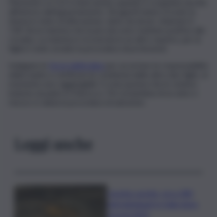
Piemonte e il 112 è intervenuto quando è scoppiata una lite
all’interno dell’appartamento. Gli agenti hanno trovato la
donna in stato di alterazione, tanto da dover chiamare il
118. Sia la mamma che la piccola sono risultate positive alla
cocaina. La mamma è ricoverata in un altro reparto, per la
figlia è stato avviato la procedura di protezione.
Indagano le
forze dell’ordine
per accertare le responsabilità
della madre e verificare le condizioni delle altre due figlie, al
momento non raggiungibili. Ci sono ipotesi che le vedono
insieme al padre in Marocco. Per la bambina di un anno e
mezzo si valuta la procedura di adozione.
Leggi anche
Caretta caretta, circa 280
nidi individuati in Italia dopo
record 2025