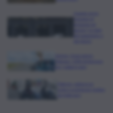
Quando arriva
l’assegno di
inclusione ad
agosto? Le date
del pagamento e
dei rinnovi
Turismo, Osservatorio
Telepass: +20% di interesse
per i viaggi in auto
Palermo, rapina in un
centro scommesse: bottino
da 5mila euro