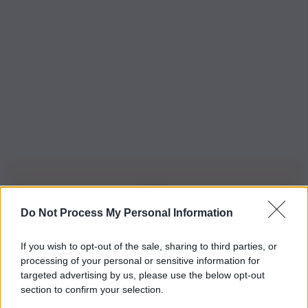
Do Not Process My Personal Information
Iscriviti alla nostra Newsletter
If you wish to opt-out of the sale, sharing to third parties, or
Iscriviti alla nostra newsletter per non perdere le ultime
processing of your personal or sensitive information for
novità
targeted advertising by us, please use the below opt-out
section to confirm your selection.
Iscriviti Ora