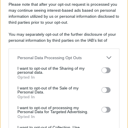
Please note that after your opt-out request is processed you
may continue seeing interest-based ads based on personal
information utilized by us or personal information disclosed to
third parties prior to your opt-out.
You may separately opt-out of the further disclosure of your
personal information by third parties on the IAB’s list of
© 2026 | Ediservice s.r.l. 95126 Catania – Via Principe
downstream participants.
Nicola, 22 – P.IVA: 01153210875 – Cciaa Catania n.
Personal Data Processing Opt Outs
This information may also be disclosed by us to third parties
01153210875 – Quotidiano di Sicilia usufruisce dei
on the IAB’s List of Downstream Participants that may further
contributi di cui al D.lgs n. 70/2017
I want to opt-out of the Sharing of my
disclose it to other third parties.
personal data.
Opted In
I want to opt-out of the Sale of my
Personal Data.
Chi Siamo
Opted In
Fondazione Etica e Valori Marilù Tregua
Fondatore Carlo Alberto Tregua
Lavora con noi
I want to opt-out of processing my
Personal Data for Targeted Advertising.
Gerenza
Opted In
I want to opt-out of Collection, Use,