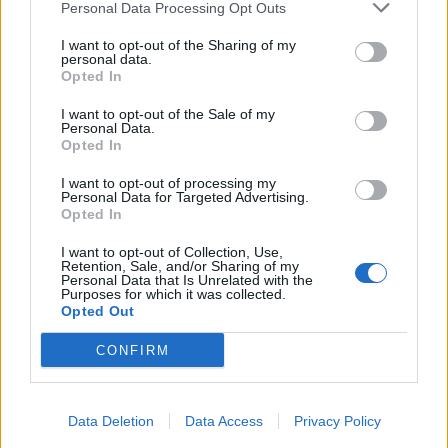
Personal Data Processing Opt Outs
This information may also be disclosed by us to third parties
01153210875 – Quotidiano di Sicilia usufruisce dei
on the IAB’s List of Downstream Participants that may further
contributi di cui al D.lgs n. 70/2017
I want to opt-out of the Sharing of my
disclose it to other third parties.
personal data.
Opted In
I want to opt-out of the Sale of my
Personal Data.
Chi Siamo
Opted In
Fondazione Etica e Valori Marilù Tregua
Fondatore Carlo Alberto Tregua
Lavora con noi
I want to opt-out of processing my
Personal Data for Targeted Advertising.
Gerenza
Opted In
I want to opt-out of Collection, Use,
Retention, Sale, and/or Sharing of my
Personal Data that Is Unrelated with the
Purposes for which it was collected.
Opted Out
Scarica l’app
CONFIRM
Privacy Policy
Preferenze Privacy
Data Deletion
Data Access
Privacy Policy